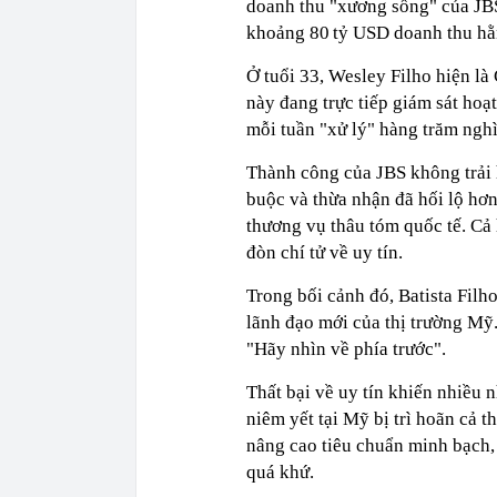
doanh thu "xương sống" của JB
khoảng 80 tỷ USD doanh thu h
Ở tuổi 33, Wesley Filho hiện l
này đang trực tiếp giám sát hoạt
mỗi tuần "xử lý" hàng trăm nghì
Thành công của JBS không trải 
buộc và thừa nhận đã hối lộ hơn
thương vụ thâu tóm quốc tế. Cả 
đòn chí tử về uy tín.
Trong bối cảnh đó, Batista Filh
lãnh đạo mới của thị trường Mỹ.
"Hãy nhìn về phía trước".
Thất bại về uy tín khiến nhiều 
niêm yết tại Mỹ bị trì hoãn cả t
nâng cao tiêu chuẩn minh bạch,
quá khứ.