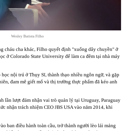
Wesley Batista Filho
g cháu cha khác, Filho quyết định "xuống dây chuyền" ở
học ở Colorado State University để làm ca đêm tại nhà máy
heo học nội trú ở Thụy Sĩ, thành thạo nhiều ngôn ngữ, và gặp
nhiên, đam mê giết mổ và thị trường thực phẩm đã kéo anh
nh lần lượt đảm nhận vai trò quản lý tại Uruguay, Paraguay
thức nhận trách nhiệm CEO JBS USA vào năm 2014, khi
ào ban điều hành toàn cầu, trở thành người lèo lái mảng