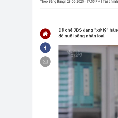
Tài chính
Theo Băng Băng
|
28-06-2025 - 17:55 PM
|
19:17
Không phải Ng
nhân là quốc 
19:12
Tin mới nhất 
19:12
Bắt tạm giam,
đến số tiền h
Đế chế JBS đang "xử lý" hàng
19:10
Mạng xã hội tì
để nuôi sống nhân loại.
19:04
Aeon bất ngờ 
19:00
XSMB 8/8 - K
18:54
Kiểm tra kho 
dứa buộc kín k
18:54
Nguyên do do
18:49
Đề xuất tăng t