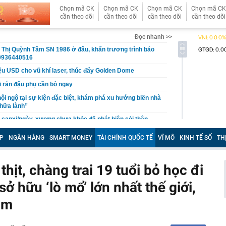
Chọn mã CK
Chọn mã CK
Chọn mã CK
Chọn mã CK
cần theo dõi
cần theo dõi
cần theo dõi
cần theo dõi
Đọc nhanh >>
 Thị Quỳnh Tâm SN 1986 ở đâu, khẩn trương trình báo
0936440516
iệu USD cho vũ khí laser, thúc đẩy Golden Dome
hi rán đậu phụ cần bỏ ngay
hội ngộ tại sự kiện đặc biệt, khám phá xu hướng biến nhà
hữa lành”
i canxi/ngày, xương chưa khỏe đã phát hiện sỏi thận
ội mắc 96 lỗi phạt nguội ở Phú Thọ, riêng tháng 7 vi
P
NGÂN HÀNG
SMART MONEY
TÀI CHÍNH QUỐC TẾ
VĨ MÔ
KINH TẾ SỐ
TH
1 lần
u cho Xuân Son
hịt, chàng trai 19 tuổi bỏ học đi
 rộng mỏ đất hiếm lớn nhất thế giới thêm 50%, nhưng
họ chưa bao giờ là số lượng
ở hữu ‘lò mổ’ lớn nhất thế giới,
s bất ổn
ăm
 khởi tố chủ hộ kinh doanh Nguyễn Văn Chung
 Xổ số Power 6/55 - Kết quả xổ số Vietlott hôm nay