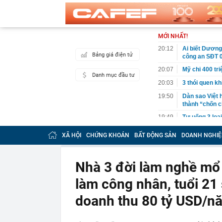
MỚI NHẤT!
20:12
Ai biết Dương
Bảng giá điện tử
công an SĐT 
20:07
Mỹ chi 400 tr
Danh mục đầu tư
20:03
3 thói quen k
19:50
Dàn sao Việt 
thành “chốn c
19:49
Tự uống 3 loạ
19:40
Ô tô biển Hà N
XÃ HỘI
CHỨNG KHOÁN
BẤT ĐỘNG SẢN
DOANH NGHIỆ
phạm tốc độ 2
19:35
Bữa ăn vợ nấ
Nhà 3 đời làm nghề mổ t
19:32
Trung Quốc mở
thế mạnh của 
làm công nhân, tuổi 21 s
19:32
Britney Spear
doanh thu 80 tỷ USD/n
19:22
Ra quyết định
19:20
Vietlott 8/8 -
8/8/2026