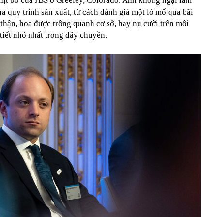
 thịt bò của JBS ở Greeley, Colorado. Anh không ngại lấm
a quy trình sản xuất, từ cách đánh giá một lò mổ qua bãi
n thận, hoa được trồng quanh cơ sở, hay nụ cười trên môi
tiết nhỏ nhất trong dây chuyền.