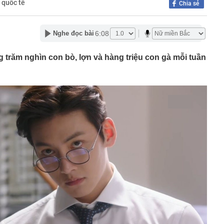
 quốc tế
Chia sẻ
a hay Mỹ, "quán quân" sử dụng điện từ năng lượng hạt
gia nào?
về đợt nắng nóng gay gắt kéo dài nhiều ngày ở miền Bắc
6:08
Nghe đọc bài
 khám xét nơi ở của Ngô Thùy Linh SN 1979 liên quan
ơn 7 tỷ đồng
 trăm nghìn con bò, lợn và hàng triệu con gà mỗi tuần
m danh tính trọng tài bắt trận Việt Nam - Campuchia
sang tay chuỗi 30 siêu thị, chấp nhận mất 'mỏ vàng'
ết quả XSMB hôm nay thứ bảy ngày 8/8/2026
hàng của Phùn Thị Thủy SN 1988, phát hiện loạt bao tải
hả nghi: Lời khai của chủ kho hé lộ điều gì?
anh số bán hàng của Rheinmetall tăng mạnh?
uổi nghỉ hưu với sĩ quan quân đội