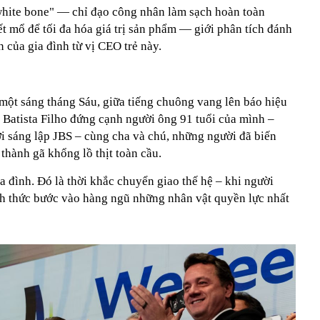
white bone" — chỉ đạo công nhân làm sạch hoàn toàn
t mổ để tối đa hóa giá trị sản phẩm — giới phân tích đánh
 của gia đình từ vị CEO trẻ này.
ột sáng tháng Sáu, giữa tiếng chuông vang lên báo hiệu
 Batista Filho đứng cạnh người ông 91 tuổi của mình –
ời sáng lập JBS – cùng cha và chú, những người đã biến
thành gã khổng lồ thịt toàn cầu.
 đình. Đó là thời khắc chuyển giao thế hệ – khi người
h thức bước vào hàng ngũ những nhân vật quyền lực nhất