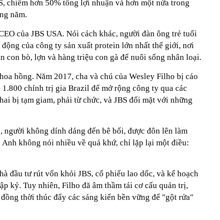
S, chiếm hơn 50% tổng lợi nhuận và hơn một nửa trong
ằng năm.
à CEO của JBS USA. Nói cách khác, người đàn ông trẻ tuổi
 động của công ty sản xuất protein lớn nhất thế giới, nơi
n con bò, lợn và hàng triệu con gà để nuôi sống nhân loại.
hoa hồng. Năm 2017, cha và chú của Wesley Filho bị cáo
 1.800 chính trị gia Brazil để mở rộng công ty qua các
hai bị tạm giam, phải từ chức, và JBS đối mặt với những
o, người không dính dáng đến bê bối, được đôn lên làm
 Anh không nói nhiều về quá khứ, chỉ lặp lại một điều:
nhà đầu tư rút vốn khỏi JBS, cổ phiếu lao dốc, và kế hoạch
hập kỷ. Tuy nhiên, Filho đã âm thầm tái cơ cấu quản trị,
 đồng thời thúc đẩy các sáng kiến bền vững để "gột rửa"