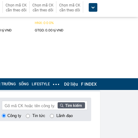
Chọn mã CK
Chọn mã CK
Chọn mã CK
cần theo dõi
cần theo dõi
cần theo dõi
Dữ liệu
F INDEX
Ị TRƯỜNG
SỐNG
LIFESTYLE
Công ty
Tin tức
Lãnh đạo