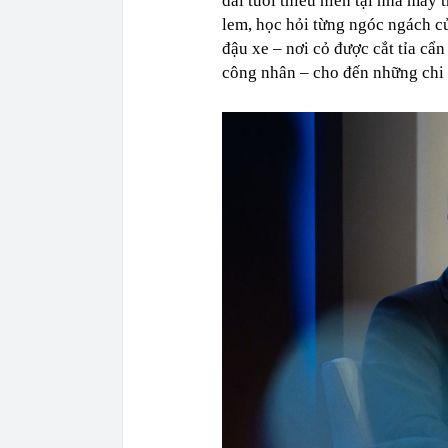
dài tuổi thiếu niên tại nhà máy
lem, học hỏi từng ngóc ngách củ
đậu xe – nơi cỏ được cắt tỉa cẩ
công nhân – cho đến những chi 