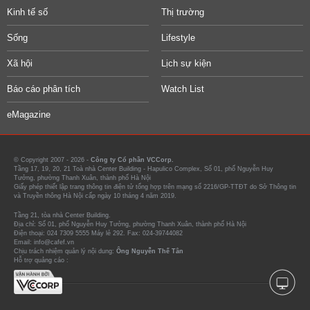
Kinh tế số
Thị trường
Sống
Lifestyle
Xã hội
Lịch sự kiện
Báo cáo phân tích
Watch List
eMagazine
© Copyright 2007 - 2026 -
Công ty Cổ phần VCCorp.
Tầng 17, 19, 20, 21 Toà nhà Center Building - Hapulico Complex, Số 01, phố Nguyễn Huy
Tưởng, phường Thanh Xuân, thành phố Hà Nội
Giấy phép thiết lập trang thông tin điện tử tổng hợp trên mạng số 2216/GP-TTĐT do Sở Thông tin
và Truyền thông Hà Nội cấp ngày 10 tháng 4 năm 2019.
Tầng 21, tòa nhà Center Building.
Địa chỉ: Số 01, phố Nguyễn Huy Tưởng, phường Thanh Xuân, thành phố Hà Nội
Điện thoại: 024 7309 5555 Máy lẻ 292. Fax: 024-39744082
Email: info@cafef.vn
Chịu trách nhiệm quản lý nội dung:
Ông Nguyễn Thế Tân
Hỗ trợ quảng cáo :