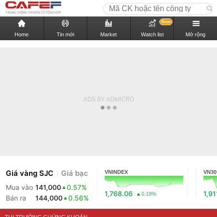
New
Home
Tin mới
Market
Watch list
Mở rộng
Giá vàng SJC
Giá bạc
VNINDEX
VN30
Mua vào
141,000
0.57%
1,768.06
1,91
0.19%
Bán ra
144,000
0.56%