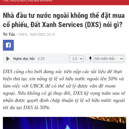
THỊ TRƯỜNG CHỨNG KHOÁN
Nhà đầu tư nước ngoài không thể đặt mua
cổ phiếu, Đất Xanh Services (DXS) nói gì?
THỨ 6 , 16/07/2021, 22:13
Tri Túc
-
Nghe đọc bài
2:25
DXS cũng cho biết đang xúc tiến nộp các tài liệu để thực
hiện thủ tục xin nâng tỷ lệ sở hữu nước ngoài lên 50% và
làm việc với UBCK để có thể xử lý được vấn đề room
ngoại. Nếu không có gì thay đổi, DXS kỳ vọng tuần sau sẽ
nhận được quyết định chấp thuận tỷ lệ sở hữu nước ngoài
tối đa tại DXS là 50%.