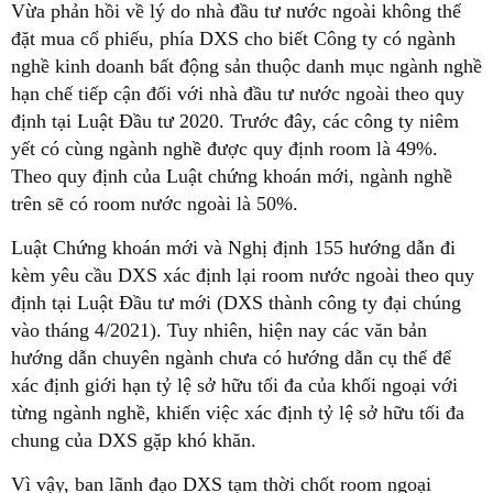
Vừa phản hồi về lý do nhà đầu tư nước ngoài không thể
đặt mua cổ phiếu, phía DXS cho biết Công ty có ngành
nghề kinh doanh bất động sản thuộc danh mục ngành nghề
hạn chế tiếp cận đối với nhà đầu tư nước ngoài theo quy
định tại Luật Đầu tư 2020. Trước đây, các công ty niêm
yết có cùng ngành nghề được quy định room là 49%.
Theo quy định của Luật chứng khoán mới, ngành nghề
trên sẽ có room nước ngoài là 50%.
Luật Chứng khoán mới và Nghị định 155 hướng dẫn đi
kèm yêu cầu DXS xác định lại room nước ngoài theo quy
định tại Luật Đầu tư mới (DXS thành công ty đại chúng
vào tháng 4/2021). Tuy nhiên, hiện nay các văn bản
hướng dẫn chuyên ngành chưa có hướng dẫn cụ thể để
xác định giới hạn tỷ lệ sở hữu tối đa của khối ngoại với
từng ngành nghề, khiến việc xác định tỷ lệ sở hữu tối đa
chung của DXS gặp khó khăn.
Vì vậy, ban lãnh đạo DXS tạm thời chốt room ngoại