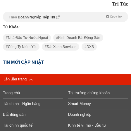
Tri Túc
Copy link
Theo
Doanh Nghiệp Tiếp Thị
Từ Khóa:
Nhà Đầu Tư Nước Ngoài
Kinh Doanh Bất Động Sản
Công Ty Niêm Yết
Đất Xanh Services
DXS
TIN MỚI CẬP NHẬT
Lên đầu trang
Trang chủ
Thị trường chứng khoán
Tài chính - Ngân hàng
Smart Money
Bất động sản
Doanh nghiệp
Tài chính quốc tế
Kinh tế vĩ mô - Đầu tư