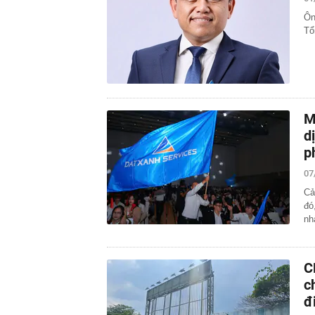
Ôn
Tổ
M
d
p
07
Cả
đó
nh
C
c
đ