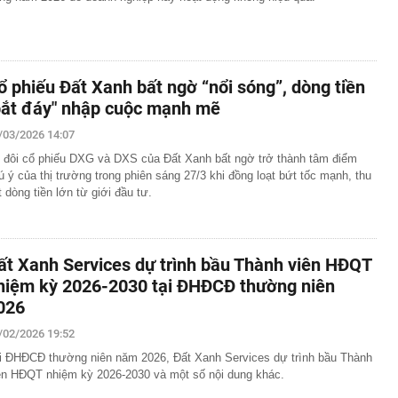
ổ phiếu Đất Xanh bất ngờ “nổi sóng”, dòng tiền
bắt đáy" nhập cuộc mạnh mẽ
/03/2026 14:07
 đôi cổ phiếu DXG và DXS của Đất Xanh bất ngờ trở thành tâm điểm
ú ý của thị trường trong phiên sáng 27/3 khi đồng loạt bứt tốc mạnh, thu
t dòng tiền lớn từ giới đầu tư.
ất Xanh Services dự trình bầu Thành viên HĐQT
hiệm kỳ 2026-2030 tại ĐHĐCĐ thường niên
026
/02/2026 19:52
i ĐHĐCĐ thường niên năm 2026, Đất Xanh Services dự trình bầu Thành
ên HĐQT nhiệm kỳ 2026-2030 và một số nội dung khác.