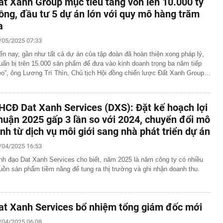
ất Xanh Group mục tiêu tăng vốn lên 10.000 tỷ
ồng, đầu tư 5 dự án lớn với quy mô hàng trăm
a
/05/2025 07:33
ến nay, gần như tất cả dự án của tập đoàn đã hoàn thiện xong pháp lý,
uẩn bị trên 15.000 sản phẩm để đưa vào kinh doanh trong ba năm tiếp
eo”, ông Lương Trí Thìn, Chủ tịch Hội đồng chiến lược Đất Xanh Group…
HCĐ Dat Xanh Services (DXS): Đặt kế hoạch lợi
huận 2025 gấp 3 lần so với 2024, chuyển đổi mô
ình từ dịch vụ môi giới sang nhà phát triển dự án
/04/2025 16:53
nh đạo Dat Xanh Services cho biết, năm 2025 là năm công ty có nhiều
uồn sản phẩm tiềm năng để tung ra thị trường và ghi nhận doanh thu.
at Xanh Services bổ nhiệm tổng giám đốc mới
/04/2025 06:08