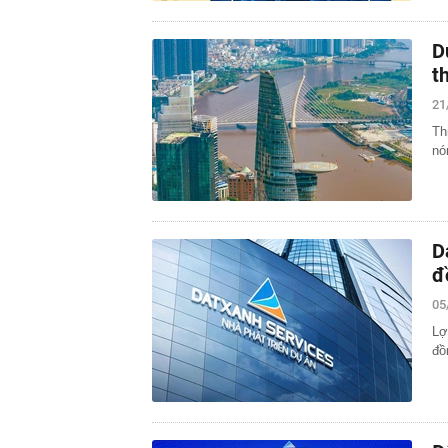
D
t
21
Th
nó
D
đ
05
Lợ
đồ