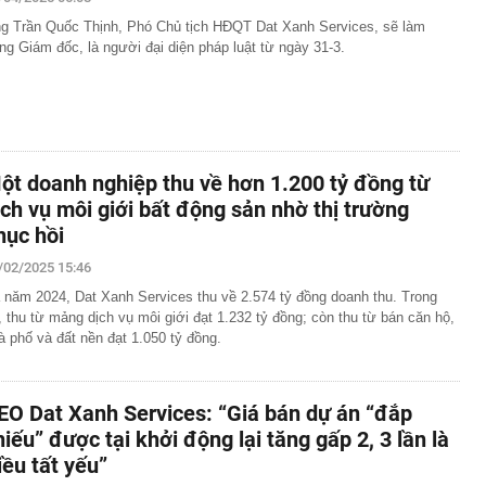
g Trần Quốc Thịnh, Phó Chủ tịch HĐQT Dat Xanh Services, sẽ làm
ng Giám đốc, là người đại diện pháp luật từ ngày 31-3.
ột doanh nghiệp thu về hơn 1.200 tỷ đồng từ
ịch vụ môi giới bất động sản nhờ thị trường
hục hồi
/02/2025 15:46
 năm 2024, Dat Xanh Services thu về 2.574 tỷ đồng doanh thu. Trong
, thu từ mảng dịch vụ môi giới đạt 1.232 tỷ đồng; còn thu từ bán căn hộ,
à phố và đất nền đạt 1.050 tỷ đồng.
EO Dat Xanh Services: “Giá bán dự án “đắp
hiếu” được tại khởi động lại tăng gấp 2, 3 lần là
iều tất yếu”