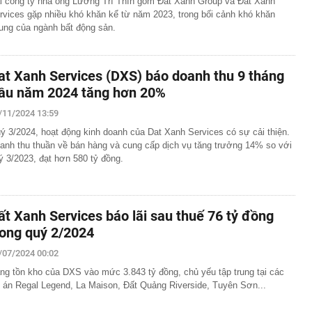
i công ty nhà ông Lương Trí Thìn gồm Đất Xanh Group và Đất Xanh
rvices gặp nhiều khó khăn kể từ năm 2023, trong bối cảnh khó khăn
ung của ngành bất động sản.
at Xanh Services (DXS) báo doanh thu 9 tháng
ầu năm 2024 tăng hơn 20%
/11/2024 13:59
ý 3/2024, hoạt động kinh doanh của Dat Xanh Services có sự cải thiện.
anh thu thuần về bán hàng và cung cấp dịch vụ tăng trưởng 14% so với
ý 3/2023, đạt hơn 580 tỷ đồng.
ất Xanh Services báo lãi sau thuế 76 tỷ đồng
rong quý 2/2024
/07/2024 00:02
ng tồn kho của DXS vào mức 3.843 tỷ đồng, chủ yếu tập trung tại các
 án Regal Legend, La Maison, Đất Quảng Riverside, Tuyên Sơn...