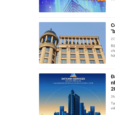
C
"
27
Bộ
ch
hú
Đ
n
2
26
Tạ
vi