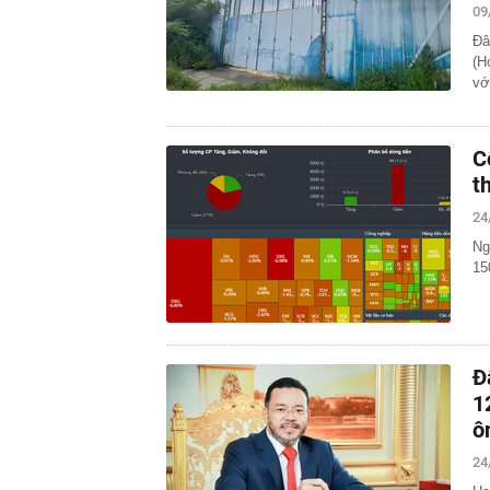
09
Đâ
(H
vớ
C
t
24
Ng
15
Đ
1
ô
24