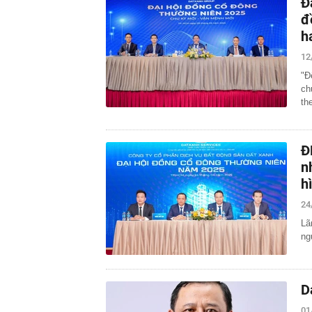
Đ
đ
h
12
"Đ
ch
th
Đ
n
h
24
Lã
ng
D
01