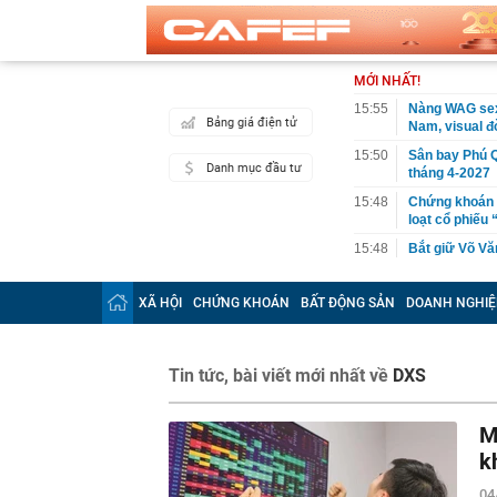
MỚI NHẤT!
15:55
Nàng WAG sexy
Bảng giá điện tử
Nam, visual đ
15:50
Sân bay Phú Q
Danh mục đầu tư
tháng 4-2027
15:48
Chứng khoán t
loạt cổ phiếu
15:48
Bắt giữ Võ V
15:45
Vì sao nhiều 
XÃ HỘI
CHỨNG KHOÁN
BẤT ĐỘNG SẢN
DOANH NGHIỆ
15:34
Thương mại vớ
gia muốn làm 
tỷ người tiêu
Tin tức, bài viết mới nhất về
15:31
DXS
Chế Linh tới 
tin"
15:25
Giá token AI g
M
cấm nhân viên
k
15:23
Việt Nam sắp c
đầu tư: Xây d
04