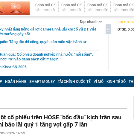
Chọn mã CK
Chọn mã CK
Chọn mã CK
Chọn mã CK
cần theo dõi
cần theo dõi
cần theo dõi
cần theo dõi
Đọc nhanh >>
 nhất làng bóng đá lọt camera nhà đài khi cổ vũ ĐT Việt
ời thường gây sốt
uốc: Tăng tốc thi công, quyết cán mốc vận hành từ
uần qua: Cổ phiếu doanh nghiệp nhà nước “nổi sóng”,
 “hot” rơi vào danh sách cắt margin
ăn Khoa SN 2005
người tiết kiệm mãi vẫn không thấy dư?
P
NGÂN HÀNG
SMART MONEY
TÀI CHÍNH QUỐC TẾ
VĨ MÔ
KINH TẾ SỐ
TH
i Việt Nam tăng hơn 4 lần chỉ trong một năm, một quốc
'cửa ngõ' cho doanh nghiệp Việt bước vào thị trường 1,4
 dùng
cơ ngơi cả chục ngàn m2 của Hoài Linh: "Tôi không thể
iảm 98% nhưng số tiền phải trả tăng gấp 3 lần: Microsoft
ột cổ phiếu trên HOSE "bốc đầu" kịch trần sau
 dùng AI bừa bãi
hi báo lãi quý 1 tăng vọt gấp 7 lần
ó công trình trị giá 940 tỷ đồng do tập đoàn Nhật Bản
ựng thần tốc trong 1 năm, tạo ra 800 cơ hội việc làm
/05/2026 16:59