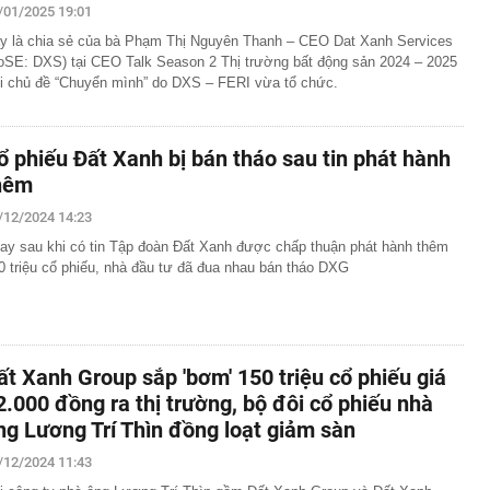
/01/2025 19:01
y là chia sẻ của bà Phạm Thị Nguyên Thanh – CEO Dat Xanh Services
oSE: DXS) tại CEO Talk Season 2 Thị trường bất động sản 2024 – 2025
i chủ đề “Chuyển mình” do DXS – FERI vừa tổ chức.
ổ phiếu Đất Xanh bị bán tháo sau tin phát hành
hêm
/12/2024 14:23
ay sau khi có tin Tập đoàn Đất Xanh được chấp thuận phát hành thêm
0 triệu cổ phiếu, nhà đầu tư đã đua nhau bán tháo DXG
ất Xanh Group sắp 'bơm' 150 triệu cổ phiếu giá
2.000 đồng ra thị trường, bộ đôi cổ phiếu nhà
ng Lương Trí Thìn đồng loạt giảm sàn
/12/2024 11:43