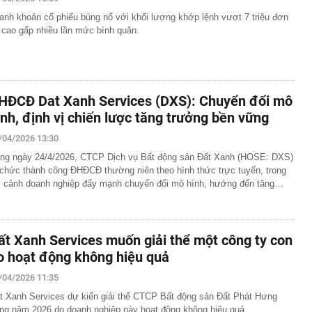
 bố thời gian dự kiến thi tốt nghiệp THPT năm 2027
anh khoản cổ phiếu bùng nổ với khối lượng khớp lệnh vượt 7 triệu đơn
nh hoàng trong vụ cháy lớn giữa trung tâm thành phố tại
, cao gấp nhiều lần mức bình quân.
 cuồn cuộn bao trùm, một phần toà nhà đổ sập
Hà Thị Thu Hiền SN 1992 khi vừa về nước
ập kỷ lục về lượng khách và lợi nhuận
 Tam Đảo nối Thái Nguyên - Phú Thọ - Hà Nội như thế
HĐCĐ Dat Xanh Services (DXS): Chuyển đổi mô
ình, định vị chiến lược tăng trưởng bền vững
oa tai đính kim cương của bà Trương Mỹ Lan
/04/2026 13:30
Tây đến Việt Nam là phải thuê xe máy còn khách Hàn,
g?
ng ngày 24/4/2026, CTCP Dịch vụ Bất động sản Đất Xanh (HOSE: DXS)
 chức thành công ĐHĐCĐ thường niên theo hình thức trực tuyến, trong
TikToker Phượng Nguyễn
i cảnh doanh nghiệp đẩy mạnh chuyển đổi mô hình, hướng đến tăng…
uất khó tăng thêm, nhưng thanh khoản vẫn là bài toán
 cuối năm
eo túi hàng hiệu, bế con đến khách sạn gặp Văn Hậu,
hường" có còn xinh đẹp như ảnh tự đăng?
ất Xanh Services muốn giải thể một công ty con
 Việt bán điều hòa, máy lạnh kiếm 330 tỷ đồng mỗi ngày
o hoạt động không hiệu quả
/04/2026 11:35
t Xanh Services dự kiến giải thể CTCP Bất động sản Đất Phát Hưng
ong năm 2026 do doanh nghiệp này hoạt động không hiệu quả.