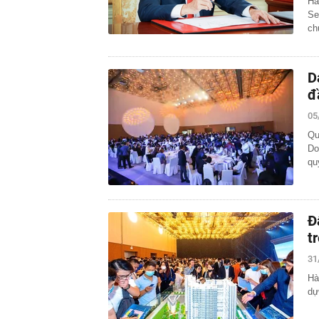
Ha
Se
ch
D
đ
05
Qu
Do
qu
Đ
t
31
Hà
dự