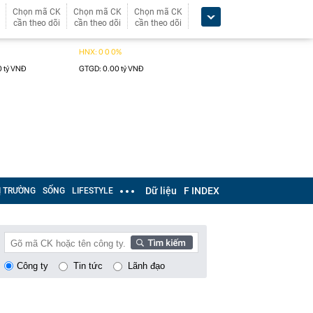
Chọn mã CK
Chọn mã CK
Chọn mã CK
cần theo dõi
cần theo dõi
cần theo dõi
Dữ liệu
F INDEX
Ị TRƯỜNG
SỐNG
LIFESTYLE
Công ty
Tin tức
Lãnh đạo