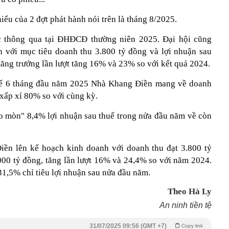
ếu của 2 đợt phát hành nói trên là tháng 8/2025.
c thông qua tại ĐHĐCĐ thường niên 2025. Đại hội cũng
 với mục tiêu doanh thu 3.800 tỷ đồng và lợi nhuận sau
tăng trưởng lần lượt tăng 16% và 23% so với kết quả 2024.
 kế 6 tháng đầu năm 2025 Nhà Khang Điền mang về doanh
 xấp xỉ 80% so với cùng kỳ.
ào mòn" 8,4% lợi nhuận sau thuế trong nửa đầu năm về còn
n lên kế hoạch kinh doanh với doanh thu đạt 3.800 tỷ
1.000 tỷ đồng, tăng lần lượt 16% và 24,4% so với năm 2024.
1,5% chỉ tiêu lợi nhuận sau nửa đầu năm.
Theo Hà Ly
An ninh tiền tệ
31/07/2025 09:56 (GMT +7)
Copy link