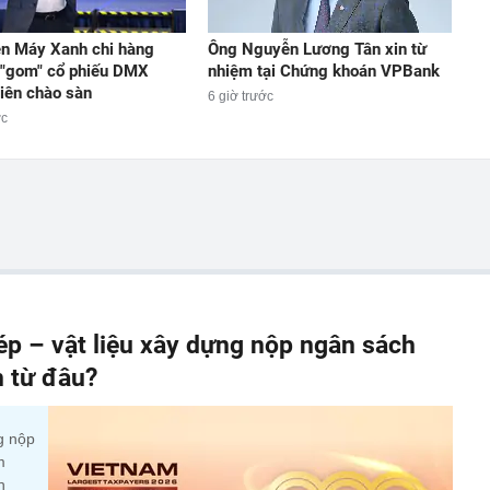
n Máy Xanh chi hàng
Ông Nguyễn Lương Tân xin từ
 "gom" cổ phiếu DMX
nhiệm tại Chứng khoán VPBank
iên chào sàn
6 giờ trước
ớc
p – vật liệu xây dựng nộp ngân sách
n từ đâu?
g nộp
m
n