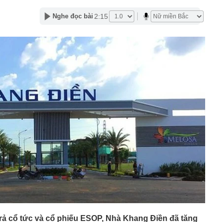
 bạc miếng sáng ngày 7/8 tại Ancarat, DOJI, Bảo Tín Mạnh
k,...
2:15
Nghe đọc bài
 loại doanh nghiệp để thực hiện cơ cấu lại vốn nhà nước
iệp
61 USD/ounce, chuyên gia dự báo 'thời của bạc' sắp tới
 triển vắc-xin mới điều trị 3 bệnh ung thư nguy hiểm
ên cao nhất gần 2 tháng, quỹ vàng lớn nhất thế giới tiếp
g"
2 của nghệ sĩ Quang Minh và bà xã Tăng Khánh Chi
gớm nhất Hoa Cỏ May sau 25 năm: Nhan sắc thăng hạng
đẹp hơn thời mới vào nghề
rác, người phụ nữ bất ngờ nhặt được tờ vé số trúng 31
 kết
n mặt từ thẻ tín dụng?
 Phùng Hồng Huệ SN 1998 và 11 người liên quan 120 tỷ
 thuốc sinh lý nam
g, vàng nhẫn ngày 7/8 tại SJC, Bảo Tín Mạnh Hải, Bảo
 DOJI, Phú Quý,... đồng loạt giảm
trả cổ tức và cổ phiếu ESOP, Nhà Khang Điền đã tăng