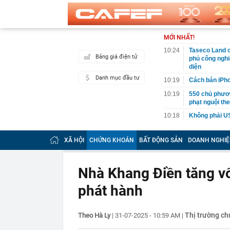
MỚI NHẤT!
10:24
Taseco Land c
Bảng giá điện tử
phủ công nghi
diện
Danh mục đầu tư
10:19
Cách bán iPho
10:19
550 chủ phươn
phạt nguội th
10:18
Không phải US
10:16
Cận cảnh cụm 
ốc 21 tầng
XÃ HỘI
CHỨNG KHOÁN
BẤT ĐỘNG SẢN
DOANH NGHIỆ
10:13
Phát hiện cọc
đường không c
thẳng trụ sở c
Nhà Khang Điền tăng vố
10:11
Lời khuyên ch
phát hành
10:10
Sắp công bố đ
10:05
Khách Tây "lụ
Thị trường c
Theo Hà Ly
|
31-07-2025 - 10:59 AM
|
chuẩn đét, t