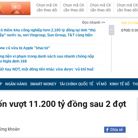
Chọn mã CK
Chọn mã CK
Chọn mã CK
Chọn mã CK
cần theo dõi
cần theo dõi
cần theo dõi
cần theo dõi
Đọc nhanh >>
ó thêm khu công nghiệp hơn 2.100 tỷ đồng tại tỉnh “thủ
ệp” nước ta, nơi Vingroup, Sun Group, T&T cùng hiện
ne cũ vừa bị Apple "khai tử"
g tiện vi phạm trong danh sách sau nhanh chóng nộp
eo Nghị định 168
D hay NDT, một đồng tiền khác vừa được 'vũ khí hoá'
chung cư phố cổ Hà Nội được đề xuất cải tạo thành cao
P
NGÂN HÀNG
SMART MONEY
TÀI CHÍNH QUỐC TẾ
VĨ MÔ
KINH TẾ SỐ
TH
 tiền buộc dây chun nhiều mệnh giá 500k, 200k… ở đoạn
ó camera giám sát, Trần Ngọc Hà SN 1992 lập tức tới
ông an trình báo
n vượt 11.200 tỷ đồng sau 2 đợt
o 3 con giáp cần thận trọng nhất tháng 7 Âm lịch
iểm chuẩn đại học 2026: Thí sinh cần lưu ý gì?
y" dịch vụ đóng giày dép ở Hội An: Pháp sư Việt đo chân
hứng khoán
Chia sẻ
hành phẩm đẹp vượt sức tưởng tượng