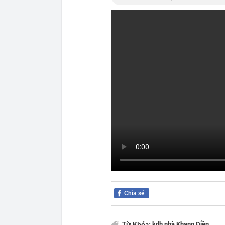
Chia sẻ
kdh,
nhà Khang Điền
Từ Khóa: