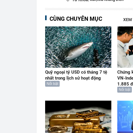
CÙNG CHUYÊN MỤC
XEM
Quỹ ngoại tỷ USD có tháng 7 tệ
Chứng k
nhất trong lịch sử hoạt động
VN-Ind
1.885 đ
Nổi bật
Nổi bật