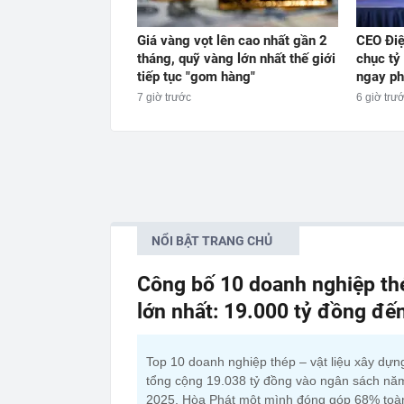
Giá vàng vọt lên cao nhất gần 2
CEO Điệ
tháng, quỹ vàng lớn nhất thế giới
chục tỷ
tiếp tục "gom hàng"
ngay ph
7 giờ trước
6 giờ trư
NỔI BẬT TRANG CHỦ
Công bố 10 doanh nghiệp thé
lớn nhất: 19.000 tỷ đồng đế
Top 10 doanh nghiệp thép – vật liệu xây dựn
tổng cộng 19.038 tỷ đồng vào ngân sách nă
2025. Hòa Phát một mình đóng góp 68% toà