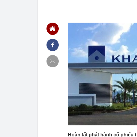
10:03
Giá bạc thỏi,
Hải, Sacomban
10:02
Tiêu chí phân
tại doanh ngh
10:01
Giá bạc vượt 
10:00
Nga đang phát
09:59
Giá vàng vọt l
tục "gom hàn
09:59
Nhà phố 100 m
09:57
Mỹ nhân ghê 
sau biến cố, 
09:53
Đang thu gom 
tỷ đồng và cái
09:52
Có nên rút tiề
09:52
Khám xét, bắt
đồng tiền bán
09:49
Giá vàng miến
Tín Minh Châu,
Hoàn tất phát hành cổ phiếu 