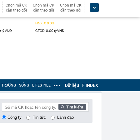
Chọn mã CK
Chọn mã CK
Chọn mã CK
cần theo dõi
cần theo dõi
cần theo dõi
Dữ liệu
F INDEX
Ị TRƯỜNG
SỐNG
LIFESTYLE
Công ty
Tin tức
Lãnh đạo