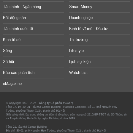
Tài chính - Ngân hàng
Smart Money
Bất động sản
Doanh nghiệp
Tài chính quốc tế
Kinh tế vĩ mô - Đầu tư
Kinh tế số
Thị trường
Sống
Lifestyle
Xã hội
Lịch sự kiện
Báo cáo phân tích
Watch List
eMagazine
© Copyright 2007 - 2026 -
Công ty Cổ phần VCCorp.
Tầng 17, 19, 20, 21 Toà nhà Center Building - Hapulico Complex, Số 01, phố Nguyễn Huy
Tưởng, phường Thanh Xuân, thành phố Hà Nội
Giấy phép thiết lập trang thông tin điện tử tổng hợp trên mạng số 2216/GP-TTĐT do Sở Thông tin
và Truyền thông Hà Nội cấp ngày 10 tháng 4 năm 2019.
Tầng 21, tòa nhà Center Building.
Địa chỉ: Số 01, phố Nguyễn Huy Tưởng, phường Thanh Xuân, thành phố Hà Nội