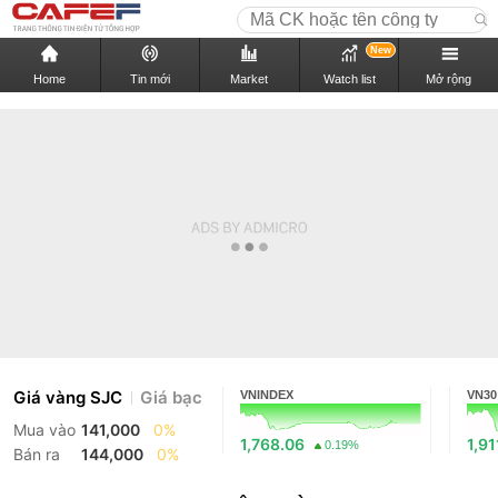
New
Home
Tin mới
Market
Watch list
Mở rộng
Giá vàng SJC
Giá bạc
VNINDEX
VN30
Mua vào
141,000
0%
1,768.06
1,91
0.19%
Bán ra
144,000
0%