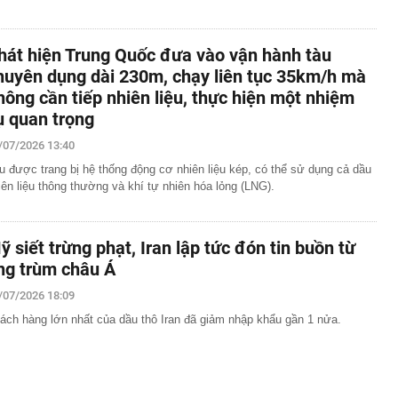
hát hiện Trung Quốc đưa vào vận hành tàu
huyên dụng dài 230m, chạy liên tục 35km/h mà
hông cần tiếp nhiên liệu, thực hiện một nhiệm
ụ quan trọng
/07/2026 13:40
u được trang bị hệ thống động cơ nhiên liệu kép, có thể sử dụng cả dầu
iên liệu thông thường và khí tự nhiên hóa lỏng (LNG).
ỹ siết trừng phạt, Iran lập tức đón tin buồn từ
ng trùm châu Á
/07/2026 18:09
ách hàng lớn nhất của dầu thô Iran đã giảm nhập khẩu gần 1 nửa.