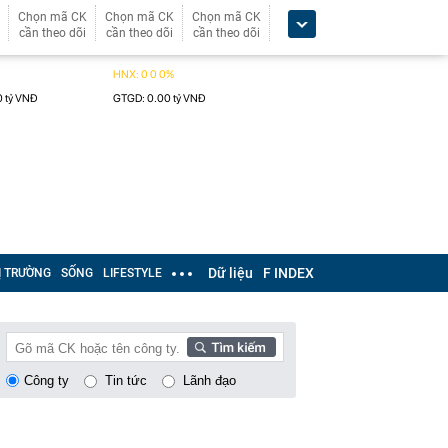
Chọn mã CK
Chọn mã CK
Chọn mã CK
cần theo dõi
cần theo dõi
cần theo dõi
Dữ liệu
F INDEX
Ị TRƯỜNG
SỐNG
LIFESTYLE
Công ty
Tin tức
Lãnh đạo