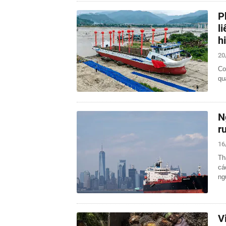
P
l
h
20
Co
qu
N
r
16
Th
cá
ng
V