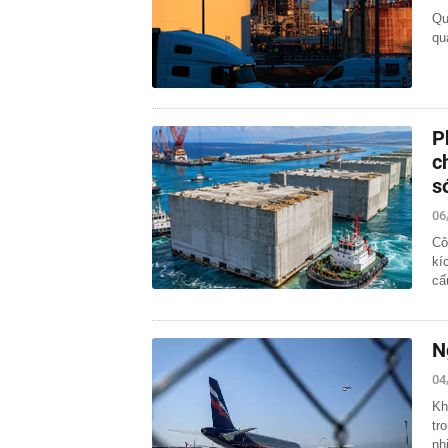
Qu
qu
P
c
s
06
Cô
kí
cấ
N
04
Kh
tr
nh