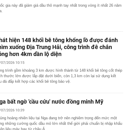
ốc gia này đã giảm giá dầu thô mạnh tay nhất trong vòng ít nhất 26 năm
a.
hát hiện 148 khối bê tông khổng lồ được đánh
hìm xuống Địa Trung Hải, công trình đê chắn
óng hơn 4km dần lộ diện
/07/2026 10:15
ng trình gồm khoảng 3 km được hình thành từ 148 khối bê tông cốt thép
ch thước lớn được lắp đặt dưới biển, còn 1,3 km còn lại sử dụng kết
u đá đắp kết hợp các khối bê tông bảo vệ.
ga bất ngờ 'cầu cứu' nước đồng minh Mỹ
/07/2026 10:39
ủng hoảng nhiên liệu tại Nga đang trở nên nghiêm trọng đến mức một
ong những cường quốc dầu mỏ lớn nhất thế giới phải chuẩn bị nhập khẩu
iên liệu máy bay từ châu Á.