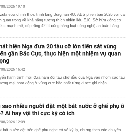
áng 8
/08/2026 19:10
lượng tiền hơn 62.000 tỷ đồng, lớn hơn cả Vinhomes,
zuki vừa chính thức trình làng Burgman 400 ABS phiên bản 2026 với cải
ến quan trọng về khả năng tương thích nhiên liệu E10. Sở hữu động cơ
y Điện Máy Xanh, Bách Hóa Xanh, An Khang, vốn hóa
9cc mạnh mẽ, cốp rộng 42 lít cùng hàng loạt công nghệ an toàn hàng…
ng DMX
 nhà cổ, phát hiện 'kho báu' gồm 1.000 đồng tiền vàng và
ấu trong nhiều ngăn bí mật - giá trị hơn 18 tỷ đồng
hát hiện Nga đưa 20 tàu cỡ lớn tiến sát vùng
ận biết ngôi nhà có phong thuỷ không thuận lợi
iển gần Bắc Cực, thực hiện một nhiệm vụ quan
ượng khách đến Việt Nam đông nhất 7 tháng đầu năm,
rọng
 và Nga, gấp gần 6 lần Ấn Độ
i cây tiết lộ: Khách thường chọn quả to, người trong
/08/2026 16:42
tra 5 chi tiết này trước
yến hành trình mới đưa hạm đội tàu chở dầu của Nga vào nhóm các tàu
 cao tốc quỳ gối 1h an ủi khách: 7 năm sau ở khách sạn 5
ương mại hoạt động ở vùng cực bắc nhất từng được ghi nhận.
 ở nhà, bay hạng thương gia
 có xương trẻ khỏe như phụ nữ 30, bác sĩ kinh ngạc khi
ì sao nhiều người đặt một bát nước ở ghế phụ ô
a đựng tâm huyết của NSND Tự Long
ô? Ai hay vội thì cực kỳ có ích
 4.300 USD/ounce, chuyên gia dự báo đỉnh mới
iệp dầu khí đem hơn 42.200 tỷ đồng gửi ngân hàng
/08/2026 12:09
t bát nước đặt trên ghế phụ nghe có vẻ kỳ lạ, nhưng theo các chuyên