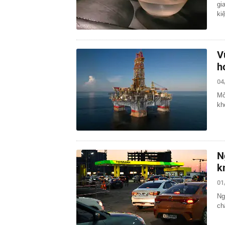
gi
ki
V
h
04
Mỏ
kh
N
k
01
Ng
ch