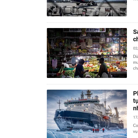
S
c
02
Dù
mu
ch
P
t
n
17
Co
vụ