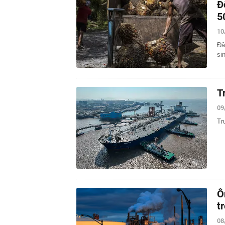
Đ
5
10
Đâ
si
T
09
Tr
Ô
t
08