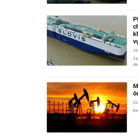
P
c
k
v
24
Tà
nh
M
ô
22
Kh