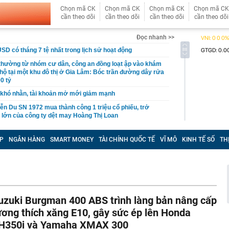
Chọn mã CK
Chọn mã CK
Chọn mã CK
Chọn mã CK
cần theo dõi
cần theo dõi
cần theo dõi
cần theo dõi
Đọc nhanh >>
USD có tháng 7 tệ nhất trong lịch sử hoạt động
 thường từ nhóm cư dân, công an đồng loạt ập vào khám
 hộ tại một khu đô thị ở Gia Lâm: Bóc trần đường dây rửa
0 tỷ
khó nhằn, tài khoản mở mới giảm mạnh
ễn Du SN 1972 mua thành công 1 triệu cổ phiếu, trở
 lớn của công ty dệt may Hoàng Thị Loan
đỉnh núi cao thứ 5 Việt Nam, là “ cột mốc thiêng liêng đẹp
ng” ở độ cao trên 3.000m, điểm đến "trong mơ" của dân
P
NGÂN HÀNG
SMART MONEY
TÀI CHÍNH QUỐC TẾ
VĨ MÔ
KINH TẾ SỐ
TH
 hệ thống y khoa tư nhân sở hữu 14 bệnh viện, 2.900
vừa được vinh danh "Hệ thống Y khoa tốt nhất Việt Nam
hoán bị HoSE cắt margin trong tháng 8
uzuki Burgman 400 ABS trình làng bản nâng cấp
iệp Việt thu hơn 1 tỷ USD ở nước ngoài trong nửa đầu
i nhuận tăng hơn 120%
ương thích xăng E10, gây sức ép lên Honda
H350i và Yamaha XMAX 300
Vietcap dự phóng VN-Index có thể chạm mốc 1.885 điểm