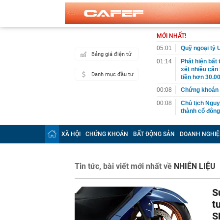
MỚI NHẤT!
05:01
Quỹ ngoại tỷ 
Bảng giá điện tử
01:14
Phát hiện bất
xét nhiều căn
Danh mục đầu tư
tiền hơn 30.00
00:08
Chứng khoán 
00:08
Chủ tịch Nguy
thành cổ đông
00:05
Ít người biết 
nhất biên cươ
XÃ HỘI
CHỨNG KHOÁN
BẤT ĐỘNG SẢN
DOANH NGHIỆ
trekking
00:05
Việt Nam có 1
giường bệnh, 
Tin tức, bài viết mới nhất về
NHIÊN LIỆU
2026"
00:05
56 mã chứng k
S
00:03
Một doanh ngh
năm 2026, lợ
t
S
00:03
Chứng khoán 