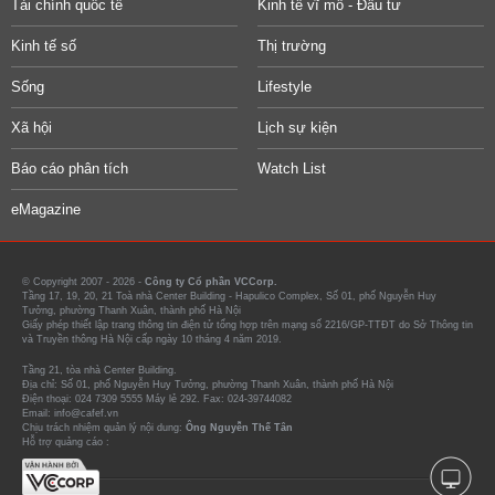
Tài chính quốc tế
Kinh tế vĩ mô - Đầu tư
Kinh tế số
Thị trường
Sống
Lifestyle
Xã hội
Lịch sự kiện
Báo cáo phân tích
Watch List
eMagazine
© Copyright 2007 - 2026 -
Công ty Cổ phần VCCorp.
Tầng 17, 19, 20, 21 Toà nhà Center Building - Hapulico Complex, Số 01, phố Nguyễn Huy
Tưởng, phường Thanh Xuân, thành phố Hà Nội
Giấy phép thiết lập trang thông tin điện tử tổng hợp trên mạng số 2216/GP-TTĐT do Sở Thông tin
và Truyền thông Hà Nội cấp ngày 10 tháng 4 năm 2019.
Tầng 21, tòa nhà Center Building.
Địa chỉ: Số 01, phố Nguyễn Huy Tưởng, phường Thanh Xuân, thành phố Hà Nội
Điện thoại: 024 7309 5555 Máy lẻ 292. Fax: 024-39744082
Email: info@cafef.vn
Chịu trách nhiệm quản lý nội dung:
Ông Nguyễn Thế Tân
Hỗ trợ quảng cáo :