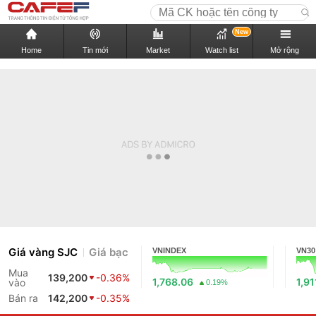
New
Home
Tin mới
Market
Watch list
Mở rộng
Giá vàng SJC
Giá bạc
VNINDEX
VN30
Mua
139,200
-0.36%
1,768.06
1,91
vào
0.19%
Bán ra
142,200
-0.35%