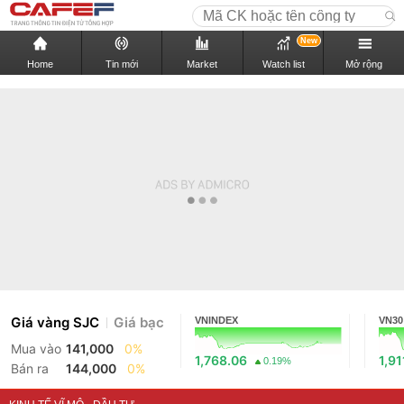
New
Home
Tin mới
Market
Watch list
Mở rộng
Giá vàng SJC
Giá bạc
VNINDEX
VN30
Mua vào
141,000
0%
1,768.06
1,91
0.19%
Bán ra
144,000
0%