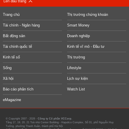
Lên đầu trang
Trang chủ
Thị trường chứng khoán
Tài chính - Ngân hàng
Smart Money
Bất động sản
Doanh nghiệp
Tài chính quốc tế
Kinh tế vĩ mô - Đầu tư
Kinh tế số
Thị trường
Sống
Lifestyle
Xã hội
Lịch sự kiện
Báo cáo phân tích
Watch List
eMagazine
© Copyright 2007 - 2026 -
Công ty Cổ phần VCCorp.
Tầng 17, 19, 20, 21 Toà nhà Center Building - Hapulico Complex, Số 01, phố Nguyễn Huy
Tưởng, phường Thanh Xuân, thành phố Hà Nội