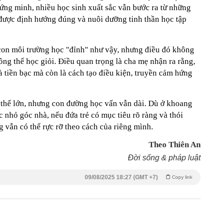
hứng minh, nhiều học sinh xuất sắc vẫn bước ra từ những
được định hướng đúng và nuôi dưỡng tinh thần học tập
con môi trường học "đỉnh" như vậy, nhưng điều đó không
ng thể học giỏi. Điều quan trọng là cha mẹ nhận ra rằng,
à tiền bạc mà còn là cách tạo điều kiện, truyền cảm hứng
thể lớn, nhưng con đường học vấn vẫn dài. Dù ở khoang
c nhỏ góc nhà, nếu đứa trẻ có mục tiêu rõ ràng và thói
g vẫn có thể rực rỡ theo cách của riêng mình.
Theo Thiên An
Đời sống & pháp luật
09/08/2025 18:27 (GMT +7)
Copy link