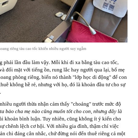
oang riêng tàu cao tốc khiến nhiều người suy ngẫm
g phải lần đầu làm vậy. Mỗi khi đi xa bằng tàu cao tốc,
và đối mặt với tiếng ồn, rung lắc hay người qua lại, bố mẹ
hoang phòng riêng, biến nó thành "lớp học di động" để con
thuê không hề rẻ, nhưng với họ, đó là khoản đầu tư cho sự
.
 nhiều người thừa nhận cảm thấy "choáng" trước mức độ
ta bảo cha mẹ nào cũng muốn tốt cho con, nhưng đây là
tài khoản bình luận. Tuy nhiên, cũng không ít ý kiến cho
sự chênh lệch cơ hội. Với nhiều gia đình, thậm chí việc
ản chi đáng cân nhắc, chứ đừng nói đến thuê riêng cả một