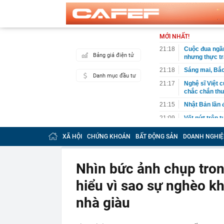
MỚI NHẤT!
21:18
Cuộc đua ngầm
Bảng giá điện tử
nhưng thực t
21:18
Sáng mai, Bắc
Danh mục đầu tư
21:17
Nghệ sĩ Việt 
chắc chắn thu
21:15
Nhật Bản lần 
21:09
Vết nứt trên 
năm tiết lộ đi
XÃ HỘI
CHỨNG KHOÁN
BẤT ĐỘNG SẢN
DOANH NGHIỆ
21:08
Một doanh ngh
suốt 15 năm 
21:04
Vì sao nhiều 
Nhìn bức ảnh chụp trong
đây mới là x
hiểu vì sao sự nghèo k
20:54
Nhiều ngày trư
15,5 triệu đồn
nhà giàu
20:52
Nơi “đại kỵ” k
20:50
Vì sao chủ tịc
bị bắt?