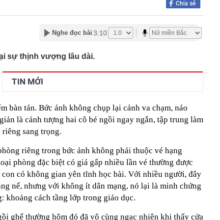
Chia sẻ
đáng mua trong tầm giá 500 triệu đồng
 về chiến dịch 40 ngày tấn công sâu vào lãnh thổ Nga
3:10
Nghe đọc bài
n cần chi hàng năm nếu muốn vào học cùng trường con
i - Phan Hiển: Xem con số "toát mồ hôi"
i sự thịnh vượng lâu dài.
hoice Awards 2026: Mở rộng vinh danh cả con người,
đẩy ngành xe Việt Nam
máy Honda tháng 8/2026 mới nhất
TIN MỚI
 bắt tạm giam Nguyễn Minh Hiền SN 1992 liên quan hơn 1
ểm bàn tán. Bức ảnh không chụp lại cảnh va chạm, náo
 gương mặt đẹp nhất giới giải trí Trung Quốc
iản là cảnh tượng hai cô bé ngồi ngay ngắn, tập trung làm
ễn Dương Kiều Vy lĩnh án
 riêng sang trọng.
 Max đang có giá thấp nhất từ trước đến nay
phòng riêng trong bức ảnh không phải thuộc vé hạng
"bay" lên không trung khiến nhiều người thót tim
loại phòng đặc biệt có giá gấp nhiều lần vé thường được
ể con có không gian yên tĩnh học bài. Với nhiều người, đây
áng nể, nhưng với không ít dân mạng, nó lại là minh chứng
g: khoảng cách tầng lớp trong giáo dục.
ồi ghế thường hôm đó đã vô cùng ngạc nhiên khi thấy cửa