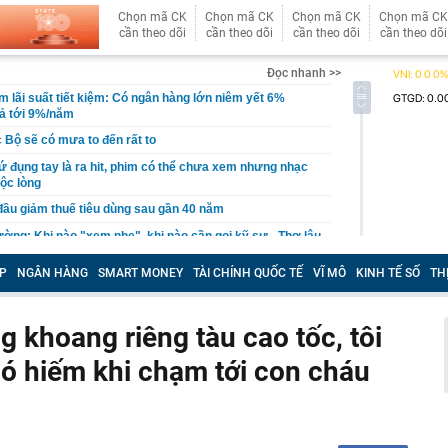
Chọn mã CK
Chọn mã CK
Chọn mã CK
Chọn mã CK
cần theo dõi
cần theo dõi
cần theo dõi
cần theo dõi
Đọc nhanh >>
 lãi suất tiết kiệm: Có ngân hàng lớn niêm yết 6%
rả tới 9%/năm
 Bộ sẽ có mưa to đến rất to
cứ đụng tay là ra hit, phim có thể chưa xem nhưng nhạc
ộc lòng
đầu giảm thuế tiêu dùng sau gần 40 năm
tường: Khi nào "xem nhẹ", khi nào cần gọi kỹ sư - Thợ lâu
ều gia chủ nên để ý
P
NGÂN HÀNG
SMART MONEY
TÀI CHÍNH QUỐC TẾ
VĨ MÔ
KINH TẾ SỐ
TH
iệp sắp trả cổ tức 3.000 đồng/cp, duy trì “mưa tiền mặt”
qua
gia đình không còn đặt bồn rửa trong phòng tắm? Hóa ra
 khoang riêng tàu cao tốc, tôi
u hướng đang được ưa chuộng
hó hiếm khi chạm tới con cháu
ớc, kịp thời xử lý 1 đối tượng tại sân bay Nội Bài, phạt
g
hi đặt WiFi, nhiều người để sai chỗ mà không biết
h công ty từng 'nổ' chi 100 tỷ USD làm đường sắt cao tốc