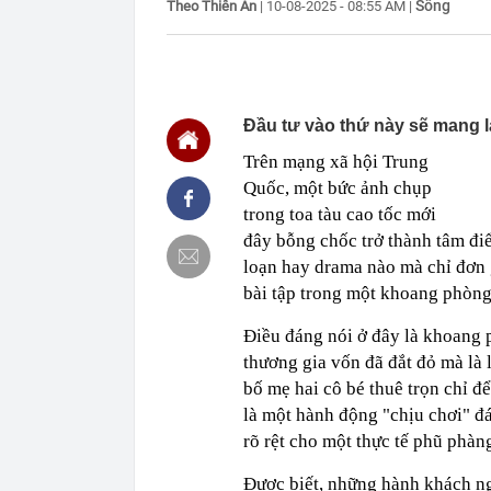
Sống
Theo Thiên An
|
10-08-2025 - 08:55 AM
|
20:41
Top xe sedan 
20:40
Ukraine hé lộ
20:40
Đây là số tiề
trai Khánh Th
Đầu tư vào thứ này sẽ mang lạ
20:39
Công bố Car C
sự kiện thúc 
Trên mạng xã hội Trung
20:32
Bảng giá xe 
Quốc, một bức ảnh chụp
20:31
Thi hành lệnh
trong toa tàu cao tốc mới
tỷ đồng
đây bỗng chốc trở thành tâm đi
20:31
Ba mỹ nhân có
loạn hay drama nào mà chỉ đơn g
20:25
TikToker Nguy
bài tập trong một khoang phòng
20:24
iPhone 17 Pro
Điều đáng nói ở đây là khoang 
20:17
Ô tô bất ngờ 
thương gia vốn đã đắt đỏ mà là 
bố mẹ hai cô bé thuê trọn chỉ đ
là một hành động "chịu chơi" đ
rõ rệt cho một thực tế phũ phàn
Được biết, những hành khách ng