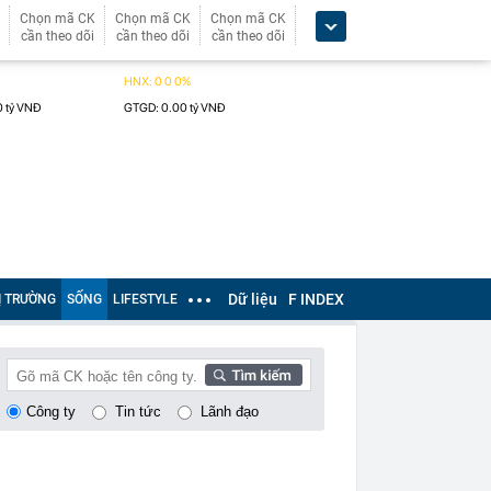
Chọn mã CK
Chọn mã CK
Chọn mã CK
cần theo dõi
cần theo dõi
cần theo dõi
Dữ liệu
F INDEX
Ị TRƯỜNG
SỐNG
LIFESTYLE
Công ty
Tin tức
Lãnh đạo