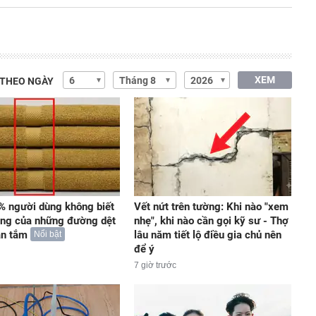
XEM
 THEO NGÀY
 người dùng không biết
Vết nứt trên tường: Khi nào "xem
ng của những đường dệt
nhẹ", khi nào cần gọi kỹ sư - Thợ
ăn tắm
lâu năm tiết lộ điều gia chủ nên
Nổi bật
để ý
7 giờ trước