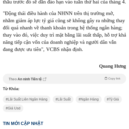
thầu trước đó sẽ dần đáo hạn vào tuần thứ hai của tháng 4.
"Động thái điều hành của NHNN trên thị trường mở,
nhằm giảm áp lực tỷ giá cũng sẽ không gây ra những thay
đổi quá nhanh về thanh khoản trong hệ thống ngân hàng;
thay vào đó, việc duy trì mặt bằng lãi suất thấp, hỗ trợ khả
năng tiếp cận vốn của doanh nghiệp và người dân vẫn
đang được ưu tiên", VCBS nhận định.
Quang Hưng
Copy link
Theo
An ninh Tiền tệ
Từ Khóa:
Lãi Suất Liên Ngân Hàng
Lãi Suất
Ngân Hàng
Tỷ Giá
Giá Usd
TIN MỚI CẬP NHẬT