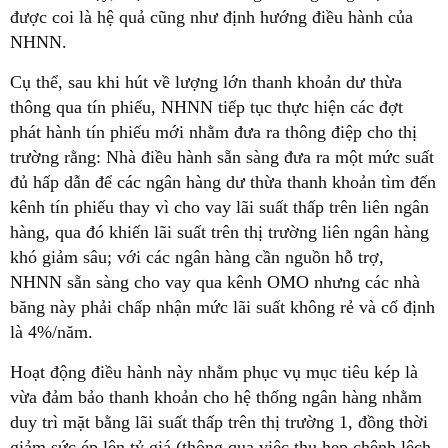
được coi là hệ quả cũng như định hướng điều hành của
NHNN.
Cụ thể, sau khi hút về lượng lớn thanh khoản dư thừa
thông qua tín phiếu, NHNN tiếp tục thực hiện các đợt
phát hành tín phiếu mới nhằm đưa ra thông điệp cho thị
trường rằng: Nhà điều hành sẵn sàng đưa ra một mức suất
đủ hấp dẫn để các ngân hàng dư thừa thanh khoản tìm đến
kênh tín phiếu thay vì cho vay lãi suất thấp trên liên ngân
hàng, qua đó khiến lãi suất trên thị trường liên ngân hàng
khó giảm sâu; với các ngân hàng cần nguồn hỗ trợ,
NHNN sẵn sàng cho vay qua kênh OMO nhưng các nhà
băng này phải chấp nhận mức lãi suất không rẻ và cố định
là 4%/năm.
Hoạt động điều hành này nhằm phục vụ mục tiêu kép là
vừa đảm bảo thanh khoản cho hệ thống ngân hàng nhằm
duy trì mặt bằng lãi suất thấp trên thị trường 1, đồng thời
giảm sức ép lên tỷ giá (thông qua việc thu hẹp chênh lệch