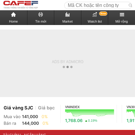
New
Home
Tin mới
Market
Watch list
Mở rộng
Giá vàng SJC
Giá bạc
VNINDEX
VN30
Mua vào
141,000
0%
1,768.06
1,91
0.19%
Bán ra
144,000
0%