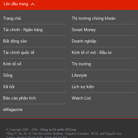
Lên đầu trang
Trang chủ
Thị trường chứng khoán
Tài chính - Ngân hàng
Smart Money
Bất động sản
Doanh nghiệp
Tài chính quốc tế
Kinh tế vĩ mô - Đầu tư
Kinh tế số
Thị trường
Sống
Lifestyle
Xã hội
Lịch sự kiện
Báo cáo phân tích
Watch List
eMagazine
© Copyright 2007 - 2026 -
Công ty Cổ phần VCCorp.
Tầng 17, 19, 20, 21 Toà nhà Center Building - Hapulico Complex, Số 01, phố Nguyễn Huy
Tưởng, phường Thanh Xuân, thành phố Hà Nội