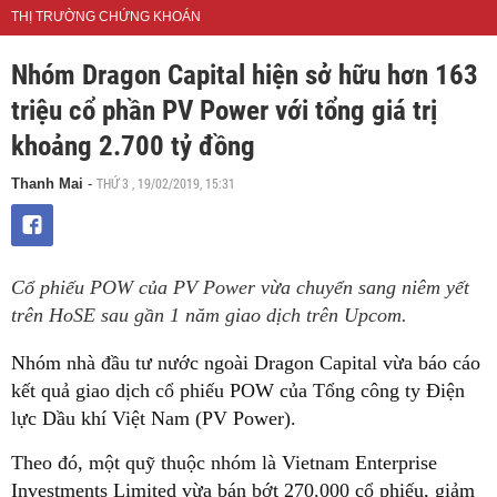
THỊ TRƯỜNG CHỨNG KHOÁN
Nhóm Dragon Capital hiện sở hữu hơn 163
triệu cổ phần PV Power với tổng giá trị
khoảng 2.700 tỷ đồng
THỨ 3 , 19/02/2019, 15:31
Thanh Mai
-
Cổ phiếu POW của PV Power vừa chuyển sang niêm yết
trên HoSE sau gần 1 năm giao dịch trên Upcom.
Nhóm nhà đầu tư nước ngoài Dragon Capital vừa báo cáo
kết quả giao dịch cổ phiếu POW của Tổng công ty Điện
lực Dầu khí Việt Nam (PV Power).
Theo đó, một quỹ thuộc nhóm là Vietnam Enterprise
Investments Limited vừa bán bớt 270.000 cổ phiếu, giảm