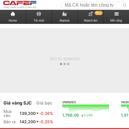
New
Home
Tin mới
Market
Watch list
Mở rộng
Giá vàng SJC
Giá bạc
VNINDEX
VN30
Mua
139,200
-0.36%
1,768.06
1,91
vào
0.19%
Bán ra
142,200
-0.35%