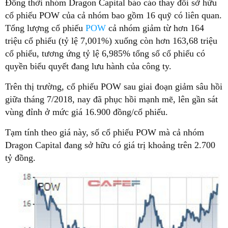
Đồng thời nhóm Dragon Capital báo cáo thay đổi sở hữu
cổ phiếu POW của cả nhóm bao gồm 16 quỹ có liên quan.
Tổng lượng cổ phiếu
POW
cả nhóm giảm từ hơn 164
triệu cổ phiếu (tỷ lệ 7,001%) xuống còn hơn 163,68 triệu
cổ phiếu, tương ứng tỷ lệ 6,985% tổng số cổ phiếu có
quyền biểu quyết đang lưu hành của công ty.
Trên thị trường, cổ phiếu POW sau giai đoạn giảm sâu hồi
giữa tháng 7/2018, nay đã phục hồi mạnh mẽ, lên gần sát
vùng đỉnh ở mức giá 16.900 đồng/cổ phiếu.
Tạm tính theo giá này, số cổ phiếu POW mà cả nhóm
Dragon Capital đang sở hữu có giá trị khoảng trên 2.700
tỷ đồng.