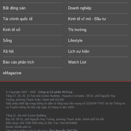
Bất động sản
Doanh nghiệp
Tài chính quốc tế
Kinh tế vĩ mô - Đầu tư
Kinh tế số
Thị trường
Sống
Lifestyle
Xã hội
Lịch sự kiện
Báo cáo phân tích
Watch List
eMagazine
© Copyright 2007 - 2026 -
Công ty Cổ phần VCCorp.
Tầng 17, 19, 20, 21 Toà nhà Center Building - Hapulico Complex, Số 01, phố Nguyễn Huy
Tưởng, phường Thanh Xuân, thành phố Hà Nội
Giấy phép thiết lập trang thông tin điện tử tổng hợp trên mạng số 2216/GP-TTĐT do Sở Thông tin
và Truyền thông Hà Nội cấp ngày 10 tháng 4 năm 2019.
Tầng 21, tòa nhà Center Building.
Địa chỉ: Số 01, phố Nguyễn Huy Tưởng, phường Thanh Xuân, thành phố Hà Nội
Điện thoại: 024 7309 5555 Máy lẻ 292. Fax: 024-39744082
Email: info@cafef.vn
Chịu trách nhiệm quản lý nội dung:
Ông Nguyễn Thế Tân