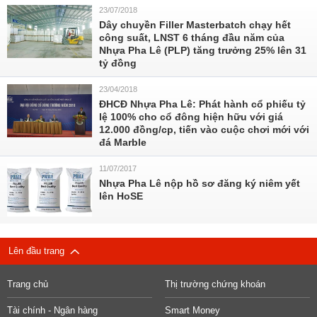
23/07/2018
Dây chuyền Filler Masterbatch chạy hết
công suất, LNST 6 tháng đầu năm của
Nhựa Pha Lê (PLP) tăng trưởng 25% lên 31
tỷ đồng
23/04/2018
ĐHCĐ Nhựa Pha Lê: Phát hành cổ phiếu tỷ
lệ 100% cho cổ đông hiện hữu với giá
12.000 đồng/cp, tiến vào cuộc chơi mới với
đá Marble
11/07/2017
Nhựa Pha Lê nộp hồ sơ đăng ký niêm yết
lên HoSE
Lên đầu trang
Trang chủ
Thị trường chứng khoán
Tài chính - Ngân hàng
Smart Money