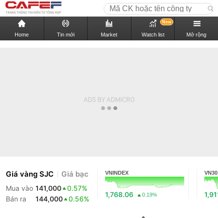
New
Home
Tin mới
Market
Watch list
Mở rộng
Giá vàng SJC
Giá bạc
VNINDEX
VN30
Mua vào
141,000
0.57%
1,768.06
1,91
0.19%
Bán ra
144,000
0.56%