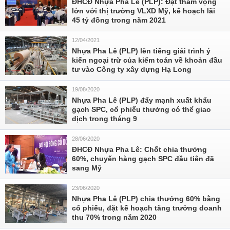
ĐHCĐ Nhựa Pha Lê (PLP): Đặt tham vọng
lớn với thị trường VLXD Mỹ, kế hoạch lãi
45 tỷ đồng trong năm 2021
12/04/2021
Nhựa Pha Lê (PLP) lên tiếng giải trình ý
kiến ngoại trừ của kiểm toán về khoản đầu
tư vào Công ty xây dựng Hạ Long
19/08/2020
Nhựa Pha Lê (PLP) đẩy mạnh xuất khẩu
gạch SPC, cổ phiếu thưởng có thể giao
dịch trong tháng 9
28/06/2020
ĐHCĐ Nhựa Pha Lê: Chốt chia thưởng
60%, chuyến hàng gạch SPC đầu tiên đã
sang Mỹ
23/06/2020
Nhựa Pha Lê (PLP) chia thưởng 60% bằng
cổ phiếu, đặt kế hoạch tăng trưởng doanh
thu 70% trong năm 2020