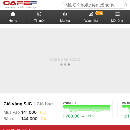
New
Home
Tin mới
Market
Watch list
Mở rộng
Giá vàng SJC
Giá bạc
VNINDEX
VN30
Mua vào
141,000
0%
1,768.06
1,91
0.19%
Bán ra
144,000
0%