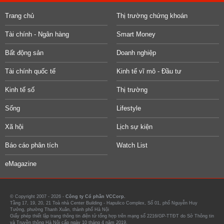
Trang chủ
Thị trường chứng khoán
Tài chính - Ngân hàng
Smart Money
Bất động sản
Doanh nghiệp
Tài chính quốc tế
Kinh tế vĩ mô - Đầu tư
Kinh tế số
Thị trường
Sống
Lifestyle
Xã hội
Lịch sự kiện
Báo cáo phân tích
Watch List
eMagazine
© Copyright 2007 - 2026 -
Công ty Cổ phần VCCorp.
Tầng 17, 19, 20, 21 Toà nhà Center Building - Hapulico Complex, Số 01, phố Nguyễn Huy
Tưởng, phường Thanh Xuân, thành phố Hà Nội
Giấy phép thiết lập trang thông tin điện tử tổng hợp trên mạng số 2216/GP-TTĐT do Sở Thông tin
và Truyền thông Hà Nội cấp ngày 10 tháng 4 năm 2019.