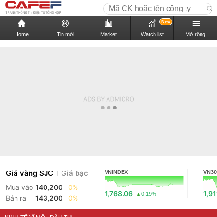
New
Home
Tin mới
Market
Watch list
Mở rộng
Giá vàng SJC
Giá bạc
VNINDEX
VN30
Mua vào
140,200
0%
1,768.06
1,91
0.19%
Bán ra
143,200
0%