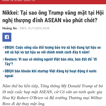
KINH TẾ VĨ MÔ - ĐẦU TƯ
Nikkei: Tại sao ông Trump vắng mặt tại Hội
nghị thượng đỉnh ASEAN vào phút chót?
THỨ 6 , 01/11/2019, 09:58
Hoàng An
-
ĐBQH: Cuộc sống của đối tượng bảo trợ xã hội đang tụt hậu so
với xã hội và tụt hậu so với chính mình cách đây 6 năm!
Reuters: Vì sao có những người Việt bán nhà, bán đất để "đi
Tây"?
ĐBQH băn khoăn khi startup Việt đăng ký hoạt động ở nước
ngoài
Năm thứ ba liên tiếp, Tổng thống Mỹ Donald Trump sẽ bỏ
lỡ một cuộc họp mặt ASEAN, cử Cố vấn an ninh quốc gia
Hoa Kỳ Robert O'Brien và Bộ trưởng Thương mại Wilbur
Ross đi dự thay mặt ông.