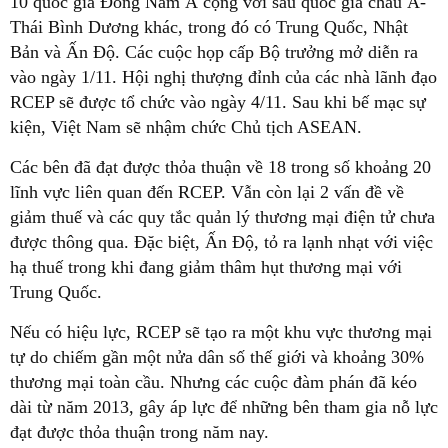
10 quốc gia Đông Nam Á cộng với sáu quốc gia châu Á-
Thái Bình Dương khác, trong đó có Trung Quốc, Nhật
Bản và Ấn Độ. Các cuộc họp cấp Bộ trưởng mở diễn ra
vào ngày 1/11. Hội nghị thượng đỉnh của các nhà lãnh đạo
RCEP sẽ được tổ chức vào ngày 4/11. Sau khi bế mạc sự
kiện, Việt Nam sẽ nhậm chức Chủ tịch ASEAN.
Các bên đã đạt được thỏa thuận về 18 trong số khoảng 20
lĩnh vực liên quan đến RCEP. Vẫn còn lại 2 vấn đề về
giảm thuế và các quy tắc quản lý thương mại điện tử chưa
được thông qua. Đặc biệt, Ấn Độ, tỏ ra lạnh nhạt với việc
hạ thuế trong khi đang giảm thâm hụt thương mại với
Trung Quốc.
Nếu có hiệu lực, RCEP sẽ tạo ra một khu vực thương mại
tự do chiếm gần một nửa dân số thế giới và khoảng 30%
thương mại toàn cầu. Nhưng các cuộc đàm phán đã kéo
dài từ năm 2013, gây áp lực để những bên tham gia nỗ lực
đạt được thỏa thuận trong năm nay.