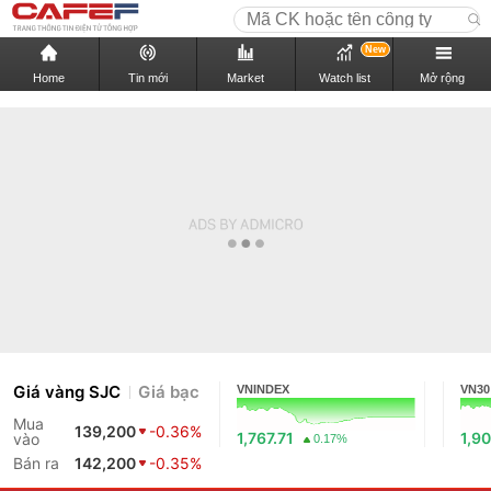
New
Home
Tin mới
Market
Watch list
Mở rộng
Giá vàng SJC
Giá bạc
VNINDEX
VN30
Mua
139,200
-0.36%
1,767.71
1,90
vào
0.17%
Bán ra
142,200
-0.35%