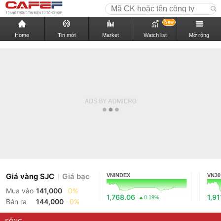
New
Home
Tin mới
Market
Watch list
Mở rộng
Giá vàng SJC
Giá bạc
VNINDEX
VN30
Mua vào
141,000
0%
1,768.06
1,91
0.19%
Bán ra
144,000
0%