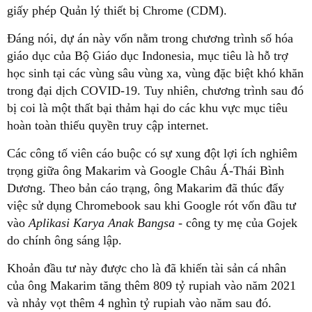
giấy phép Quản lý thiết bị Chrome (CDM).
Đáng nói, dự án này vốn nằm trong chương trình số hóa
giáo dục của Bộ Giáo dục Indonesia, mục tiêu là hỗ trợ
học sinh tại các vùng sâu vùng xa, vùng đặc biệt khó khăn
trong đại dịch COVID-19. Tuy nhiên, chương trình sau đó
bị coi là một thất bại thảm hại do các khu vực mục tiêu
hoàn toàn thiếu quyền truy cập internet.
Các công tố viên cáo buộc có sự xung đột lợi ích nghiêm
trọng giữa ông Makarim và Google Châu Á-Thái Bình
Dương. Theo bản cáo trạng, ông Makarim đã thúc đẩy
việc sử dụng Chromebook sau khi Google rót vốn đầu tư
vào
Aplikasi Karya Anak Bangsa
- công ty mẹ của Gojek
do chính ông sáng lập.
Khoản đầu tư này được cho là đã khiến tài sản cá nhân
của ông Makarim tăng thêm 809 tỷ rupiah vào năm 2021
và nhảy vọt thêm 4 nghìn tỷ rupiah vào năm sau đó.