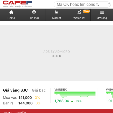
New
Home
Tin mới
Market
Watch list
Mở rộng
Giá vàng SJC
Giá bạc
VNINDEX
VN30
Mua vào
141,000
0%
1,768.06
1,91
0.19%
Bán ra
144,000
0%