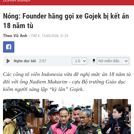
DOANH NGHIỆP
Nóng: Founder hãng gọi xe Gojek bị kết án
18 năm tù
THỨ 4 , 13/05/2026, 21:25
Theo Vũ Anh
-
Nghe đọc bài
2:57
Các công tố viên Indonesia vừa đề nghị mức án 18 năm tù
đối với ông Nadiem Makarim - cựu Bộ trưởng Giáo dục
kiêm người sáng lập “kỳ lân” Gojek.