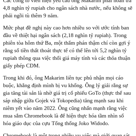
Các công tố viên hiện yêu cầu ông Makarim phải hoàn trả
4,8 nghìn tỷ rupiah cho ngân sách nhà nước, nếu không sẽ
phải ngồi tù thêm 9 năm.
Mức phạt đề nghị này cao hơn nhiều so với ước tính ban
đầu về thiệt hại ngân sách (2,18 nghìn tỷ rupiah). Trong
phiên tòa hôm thứ Ba, một thẩm phán thậm chí còn gợi ý
rằng số tiền thất thoát thực tế có thể lên tới 5,2 nghìn tỷ
rupiah thông qua việc thổi giá máy tính và các thỏa thuận
giấy phép CDM.
Trong khi đó, ông Makarim liên tục phủ nhận mọi cáo
buộc, khẳng định mình bị vu khống. Ông lý giải rằng sự
gia tăng tài sản là nhờ giá trị cổ phiếu GoTo (thực thể sau
sáp nhập giữa Gojek và Tokopedia) tăng mạnh sau khi
niêm yết vào năm 2022. Ông cũng nhấn mạnh rằng việc
mua sắm Chromebook là để hiện thực hóa tầm nhìn số
hóa giáo dục của cựu Tổng thống Joko Widodo.
Chromebook là một trong nhiều vụ việc mà giới quan sát