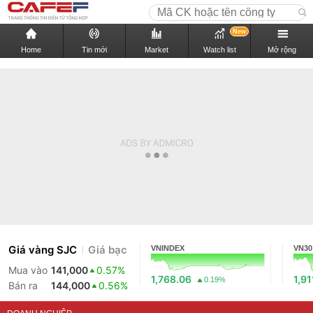
New
Home
Tin mới
Market
Watch list
Mở rộng
Giá vàng SJC
Giá bạc
VNINDEX
VN30
Mua vào
141,000
0.57%
1,768.06
1,91
0.19%
Bán ra
144,000
0.56%