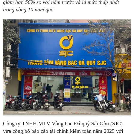
giảm hơn 56% so với năm trước và là mức thấp nhất
trong vòng 10 năm qua.
Công ty TNHH MTV Vàng bạc Đá quý Sài Gòn (SJC)
vừa công bố báo cáo tài chính kiểm toán năm 2025 với