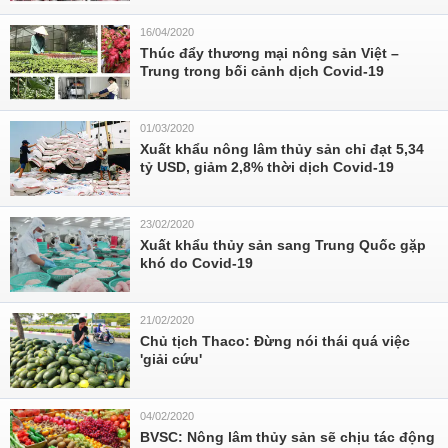
16/04/2020
Thúc đẩy thương mại nông sản Việt –
Trung trong bối cảnh dịch Covid-19
01/03/2020
Xuất khẩu nông lâm thủy sản chỉ đạt 5,34
tỷ USD, giảm 2,8% thời dịch Covid-19
23/02/2020
Xuất khẩu thủy sản sang Trung Quốc gặp
khó do Covid-19
21/02/2020
Chủ tịch Thaco: Đừng nói thái quá việc
'giải cứu'
04/02/2020
BVSC: Nông lâm thủy sản sẽ chịu tác động