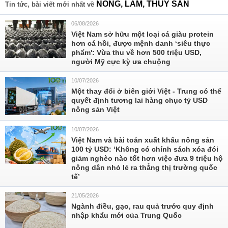
NÔNG, LÂM, THỦY SẢN
Tin tức, bài viết mới nhất về
06/08/2026
Việt Nam sở hữu một loại cá giàu protein
hơn cá hồi, được mệnh danh ‘siêu thực
phẩm': Vừa thu về hơn 500 triệu USD,
người Mỹ cực kỳ ưa chuộng
10/07/2026
Một thay đổi ở biên giới Việt - Trung có thể
quyết định tương lai hàng chục tỷ USD
nông sản Việt
10/07/2026
Việt Nam và bài toán xuất khẩu nông sản
100 tỷ USD: ‘Không có chính sách xóa đói
giảm nghèo nào tốt hơn việc đưa 9 triệu hộ
nông dân nhỏ lẻ ra thẳng thị trường quốc
tế’
21/05/2026
Ngành điều, gạo, rau quả trước quy định
nhập khẩu mới của Trung Quốc