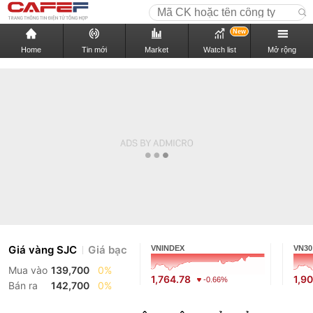
New
Home
Tin mới
Market
Watch list
Mở rộng
Giá vàng SJC
Giá bạc
VNINDEX
VN30
Mua vào
139,700
0%
1,764.78
1,9
-0.66%
Bán ra
142,700
0%