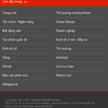
Lên đầu trang
Trang chủ
Thị trường chứng khoán
Tài chính - Ngân hàng
Smart Money
Bất động sản
Doanh nghiệp
Tài chính quốc tế
Kinh tế vĩ mô - Đầu tư
Kinh tế số
Thị trường
Sống
Lifestyle
Xã hội
Lịch sự kiện
Báo cáo phân tích
Watch List
eMagazine
© Copyright 2007 - 2026 -
Công ty Cổ phần VCCorp.
Tầng 17, 19, 20, 21 Toà nhà Center Building - Hapulico Complex, Số 01, phố Nguyễn Huy
Tưởng, phường Thanh Xuân, thành phố Hà Nội