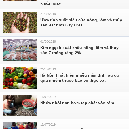
khẩu ngay
27/08/2019
Ước tính xuất siêu của nông, lâm và thủy
sản đạt hơn 6 tỷ USD
01/08/2019
Kim ngạch xuất khẩu nông, lâm và thủy
sản 7 tháng tăng 2%
25/07/2019
Hà Nội: Phát hiện nhiều mẫu thịt, rau củ
quả nhiễm thuốc bảo vệ thực vật
11/07/2019
Nhức nhối nạn bơm tạp chất vào tôm
11/07/2019