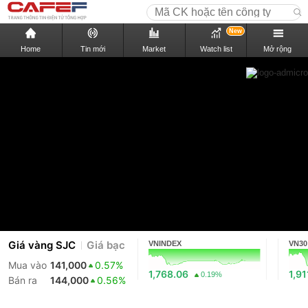
New
Home
Tin mới
Market
Watch list
Mở rộng
Giá vàng SJC
Giá bạc
VNINDEX
VN30
Mua vào
141,000
0.57%
1,768.06
1,91
0.19%
Bán ra
144,000
0.56%