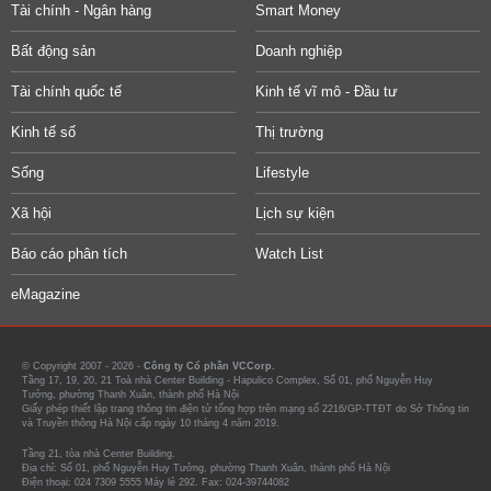
Tài chính - Ngân hàng
Smart Money
Bất động sản
Doanh nghiệp
Tài chính quốc tế
Kinh tế vĩ mô - Đầu tư
Kinh tế số
Thị trường
Sống
Lifestyle
Xã hội
Lịch sự kiện
Báo cáo phân tích
Watch List
eMagazine
© Copyright 2007 - 2026 -
Công ty Cổ phần VCCorp.
Tầng 17, 19, 20, 21 Toà nhà Center Building - Hapulico Complex, Số 01, phố Nguyễn Huy
Tưởng, phường Thanh Xuân, thành phố Hà Nội
Giấy phép thiết lập trang thông tin điện tử tổng hợp trên mạng số 2216/GP-TTĐT do Sở Thông tin
và Truyền thông Hà Nội cấp ngày 10 tháng 4 năm 2019.
Tầng 21, tòa nhà Center Building.
Địa chỉ: Số 01, phố Nguyễn Huy Tưởng, phường Thanh Xuân, thành phố Hà Nội
Điện thoại: 024 7309 5555 Máy lẻ 292. Fax: 024-39744082