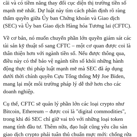
cãi và có tiềm năng thay đổi cục diện thị trường tiền số
mạnh mẽ nhất. Dự luật này tìm cách phân định rõ ràng
thẩm quyền giữa Ủy ban Chứng khoán và Giao dịch
(SEC) và Ủy ban Giao dịch Hàng hóa Tương lai (CFTC).
Về cơ bản, nó muốn chuyển phần lớn quyền giám sát các
tài sản kỹ thuật số sang CFTC – một cơ quan được coi là
thân thiện hơn với ngành tiền số. Nếu được thông qua,
điều này có thể bảo vệ ngành tiền số khỏi những hành
động thực thi pháp luật mạnh mẽ mà SEC đã áp dụng
dưới thời chính quyền Cựu Tổng thống Mỹ Joe Biden,
mang lại một môi trường pháp lý dễ thở hơn cho các
doanh nghiệp.
Cụ thể, CFTC sẽ quản lý phần lớn các loại crypto như
Bitcoin, Ethereum – được coi là "digital commodities",
trong khi đó SEC chỉ giữ vai trò với những loại token
mang tính đầu tư. Thêm nữa, đạo luật cũng yêu cầu sàn
giao dịch crypto phải tuân thủ chuẩn mực mới: chống rửa