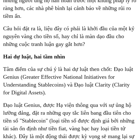
những người ủng hộ hân hoan trước một khung pháp lý rõ
ràng hơn, các nhà phê bình lại cảnh báo về những rủi ro
tiềm ẩn.
Câu hỏi đặt ra là, liệu đây có phải là khởi đầu của một kỷ
nguyên vàng cho tiền số, hay chỉ là màn dạo đầu cho
những cuộc tranh luận gay gắt hơn?
Hai dự luật, hai tầm nhìn
Tâm điểm của sự chú ý là hai dự luật then chốt: Đạo luật
Genius (Greater Effective National Initiatives for
Understanding Stablecoins) và Đạo luật Clarity (Clarity
for Digital Assets).
Đạo luật Genius, được Hạ viện thông qua với sự ủng hộ
lưỡng đảng, đặt ra những quy tắc liên bang đầu tiên cho
tiền số "Stablecoin" (loại tiền số được định giá bởi những
tài sản ổn định như tiền fiat, vàng bạc hay loại tiền tử
khác). Đây là một động thái được kỳ vọng sẽ mang lại sự