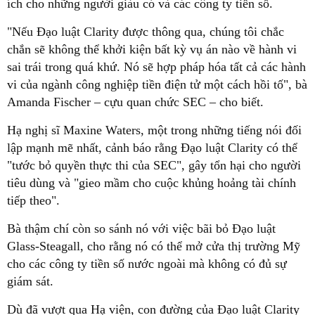
ích cho những người giàu có và các công ty tiền số.
"Nếu Đạo luật Clarity được thông qua, chúng tôi chắc
chắn sẽ không thể khởi kiện bất kỳ vụ án nào về hành vi
sai trái trong quá khứ. Nó sẽ hợp pháp hóa tất cả các hành
vi của ngành công nghiệp tiền điện tử một cách hồi tố", bà
Amanda Fischer – cựu quan chức SEC – cho biết.
Hạ nghị sĩ Maxine Waters, một trong những tiếng nói đối
lập mạnh mẽ nhất, cảnh báo rằng Đạo luật Clarity có thể
"tước bỏ quyền thực thi của SEC", gây tổn hại cho người
tiêu dùng và "gieo mầm cho cuộc khủng hoảng tài chính
tiếp theo".
Bà thậm chí còn so sánh nó với việc bãi bỏ Đạo luật
Glass-Steagall, cho rằng nó có thể mở cửa thị trường Mỹ
cho các công ty tiền số nước ngoài mà không có đủ sự
giám sát.
Dù đã vượt qua Hạ viện, con đường của Đạo luật Clarity