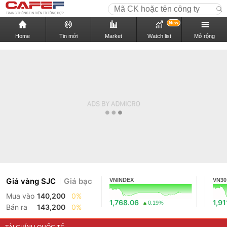
New
Home
Tin mới
Market
Watch list
Mở rộng
Giá vàng SJC
Giá bạc
VNINDEX
VN30
Mua vào
140,200
0%
1,768.06
1,91
0.19%
Bán ra
143,200
0%