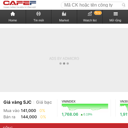
New
Home
Tin mới
Market
Watch list
Mở rộng
Giá vàng SJC
Giá bạc
VNINDEX
VN30
Mua vào
141,000
0%
1,768.06
1,91
0.19%
Bán ra
144,000
0%