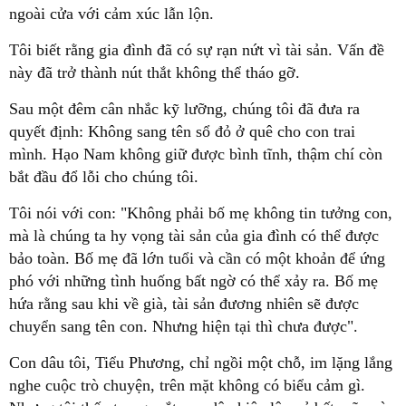
ngoài cửa với cảm xúc lẫn lộn.
Tôi biết rằng gia đình đã có sự rạn nứt vì tài sản. Vấn đề
này đã trở thành nút thắt không thể tháo gỡ.
Sau một đêm cân nhắc kỹ lưỡng, chúng tôi đã đưa ra
quyết định: Không sang tên sổ đỏ ở quê cho con trai
mình. Hạo Nam không giữ được bình tĩnh, thậm chí còn
bắt đầu đổ lỗi cho chúng tôi.
Tôi nói với con: "Không phải bố mẹ không tin tưởng con,
mà là chúng ta hy vọng tài sản của gia đình có thể được
bảo toàn. Bố mẹ đã lớn tuổi và cần có một khoản để ứng
phó với những tình huống bất ngờ có thể xảy ra. Bố mẹ
hứa rằng sau khi về già, tài sản đương nhiên sẽ được
chuyển sang tên con. Nhưng hiện tại thì chưa được".
Con dâu tôi, Tiểu Phương, chỉ ngồi một chỗ, im lặng lắng
nghe cuộc trò chuyện, trên mặt không có biểu cảm gì.