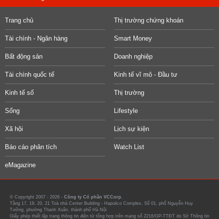
Trang chủ
Thị trường chứng khoán
Tài chính - Ngân hàng
Smart Money
Bất động sản
Doanh nghiệp
Tài chính quốc tế
Kinh tế vĩ mô - Đầu tư
Kinh tế số
Thị trường
Sống
Lifestyle
Xã hội
Lịch sự kiện
Báo cáo phân tích
Watch List
eMagazine
© Copyright 2007 - 2026 -
Công ty Cổ phần VCCorp.
Tầng 17, 19, 20, 21 Toà nhà Center Building - Hapulico Complex, Số 01, phố Nguyễn Huy
Tưởng, phường Thanh Xuân, thành phố Hà Nội
Giấy phép thiết lập trang thông tin điện tử tổng hợp trên mạng số 2216/GP-TTĐT do Sở Thông tin