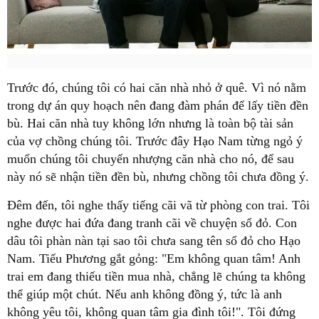
Trước đó, chúng tôi có hai căn nhà nhỏ ở quê. Vì nó nằm
trong dự án quy hoạch nên đang đàm phán để lấy tiền đền
bù. Hai căn nhà tuy không lớn nhưng là toàn bộ tài sản
của vợ chồng chúng tôi. Trước đây Hạo Nam từng ngỏ ý
muốn chúng tôi chuyển nhượng căn nhà cho nó, để sau
này nó sẽ nhận tiền đền bù, nhưng chồng tôi chưa đồng ý.
Đêm đến, tôi nghe thấy tiếng cãi vã từ phòng con trai. Tôi
nghe được hai đứa đang tranh cãi về chuyện sổ đỏ. Con
dâu tôi phàn nàn tại sao tôi chưa sang tên sổ đỏ cho Hạo
Nam. Tiểu Phương gắt gỏng: "Em không quan tâm! Anh
trai em đang thiếu tiền mua nhà, chẳng lẽ chúng ta không
thể giúp một chút. Nếu anh không đồng ý, tức là anh
không yêu tôi, không quan tâm gia đình tôi!". Tôi đứng