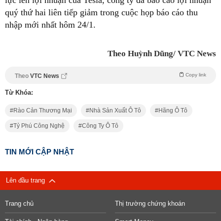
quý thứ hai liên tiếp giảm trong cuộc họp báo cáo thu
nhập mới nhất hôm 24/1.
Theo Huỳnh Dũng/ VTC News
Copy link
Theo
VTC News
Từ Khóa:
Rào Cản Thương Mại
Nhà Sản Xuất Ô Tô
Hãng Ô Tô
Tỷ Phú Công Nghệ
Công Ty Ô Tô
TIN MỚI CẬP NHẬT
Lên đầu trang
Trang chủ
Thị trường chứng khoán