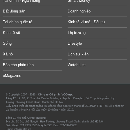
Tài chính - Ngân hàng
Smart Money
Bất động sản
Doanh nghiệp
Tài chính quốc tế
Kinh tế vĩ mô - Đầu tư
Kinh tế số
Thị trường
Sống
Lifestyle
Xã hội
Lịch sự kiện
Báo cáo phân tích
Watch List
eMagazine
© Copyright 2007 - 2026 -
Công ty Cổ phần VCCorp.
Tầng 17, 19, 20, 21 Toà nhà Center Building - Hapulico Complex, Số 01, phố Nguyễn Huy
Tưởng, phường Thanh Xuân, thành phố Hà Nội
Giấy phép thiết lập trang thông tin điện tử tổng hợp trên mạng số 2216/GP-TTĐT do Sở Thông tin
và Truyền thông Hà Nội cấp ngày 10 tháng 4 năm 2019.
Tầng 21, tòa nhà Center Building.
Địa chỉ: Số 01, phố Nguyễn Huy Tưởng, phường Thanh Xuân, thành phố Hà Nội
Điện thoại: 024 7309 5555 Máy lẻ 292. Fax: 024-39744082
Email: info@cafef.vn