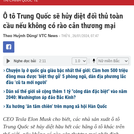
TÀI CHÍNH QUỐC TẾ
Ô tô Trung Quốc sẽ hủy diệt đối thủ toàn
cầu nếu không có rào cản thương mại
THỨ 6 , 26/01/2024, 07:47
Theo Huỳnh Dũng/ VTC News
-
Nghe đọc bài
2:11
Chuyện lạ ở quốc gia giàu bậc nhất thế giới: Cầm hơn 500 triệu
đồng mua được ‘biệt thự gỗ’ 5 phòng ngủ, dân địa phương lắc
đầu ‘cũ ta mới người’
Dân số thế giới sẽ cộng thêm 1 tỷ "công dân đặc biệt" vào năm
2040: Washington áp đảo Bắc Kinh?
Xu hướng ‘ăn tăm chiên’ trên mạng xã hội Hàn Quốc
CEO Tesla Elon Musk cho biết, các nhà sản xuất ô tô
Trung Quốc sẽ hủy diệt hầu hết các hãng ô tô khác trên