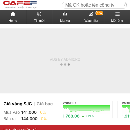
New
Home
Tin mới
Market
Watch list
Mở rộng
Giá vàng SJC
Giá bạc
VNINDEX
VN30
Mua vào
141,000
0%
1,768.06
1,91
0.19%
Bán ra
144,000
0%