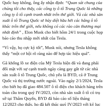
Quốc hay không, ông ấy nhận định:
“Quan sát chung của
chúng tôi cho thấy, các công ty ô tô Trung Quốc là những
công ty ô tô cạnh tranh nhất trên thế giới. Và các nhà sản
xuất ô tô Trung Quốc sẽ hủy diệt hầu hết các hãng ô tô
khác trên thế giới, nếu không có các rào cản thương mại
nhất định”
, Elon Musk cho biết hôm 24/1 trong cuộc họp
báo cáo thu nhập mới nhất của Tesla.
“Vì vậy, họ cực kỳ tốt”, Musk nói, nhưng Tesla không
thấy “một cơ hội rõ ràng nào để hợp tác hiệu quả”.
Gã khổng lồ xe điện của Mỹ Tesla hiện đã và đang phải
đối mặt với sự cạnh tranh ngày càng gay gắt từ các nhà
sản xuất ô tô Trung Quốc, chủ yếu là BYD, cả ở Trung
Quốc và thị trường nước ngoài. Vào ngày 2/1/2024, Tesla
cho biết họ đã giao 484.507 ô tô điện cho khách hàng trên
toàn cầu trong quý IV/2023, còn nhà sản xuất ô tô có trụ
sở tại Thâm Quyến, BYD đã báo cáo số liệu tháng
12/2023 cho thấy, họ đã kết thúc quý IV/2023 với kỷ lục