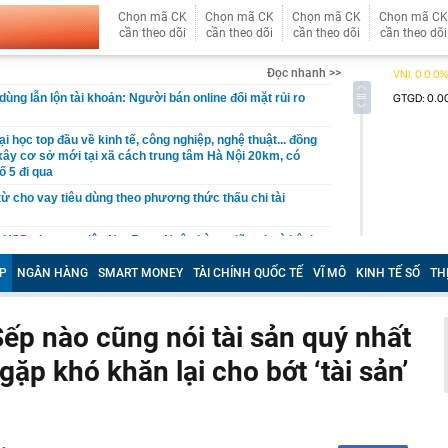
Chọn mã CK
Chọn mã CK
Chọn mã CK
Chọn mã CK
cần theo dõi
cần theo dõi
cần theo dõi
cần theo dõi
Đọc nhanh >>
ùng lẫn lộn tài khoản: Người bán online đối mặt rủi ro
i học top đầu về kinh tế, công nghiệp, nghệ thuật... đồng
 xây cơ sở mới tại xã cách trung tâm Hà Nội 20km, có
ố 5 đi qua
từ cho vay tiêu dùng theo phương thức thấu chi tài
ỷ USD cho mục tiêu Net Zero: Ngân hàng giữ vai trò kênh
ực
P
NGÂN HÀNG
SMART MONEY
TÀI CHÍNH QUỐC TẾ
VĨ MÔ
KINH TẾ SỐ
TH
àng nhiều gia đình không còn phụ thuộc vào giàn phơi? 1
 phóng cả ban công đang trở thành xu hướng mới
ể 30 m², “chuồng cọp” san sát đến đại đô thị hàng trăm
p nào cũng nói tài sản quý nhất
ăn hộ chung cư đã thay đổi đến "chóng mặt"
gặp khó khăn lại cho bớt ‘tài sản’
àu omega-3 bậc nhất
ả ‘đến từ thiên đường’ của Việt Nam, anh nông dân Ấn Độ
lớn, chỉ bán hạt giống cũng kiếm bộn tiền
ơi "1 con gà gáy 3 nước cùng nghe" ở ngay miền Bắc: