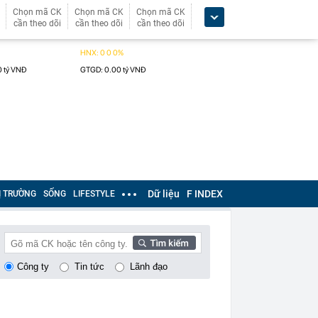
Chọn mã CK
Chọn mã CK
Chọn mã CK
cần theo dõi
cần theo dõi
cần theo dõi
Dữ liệu
F INDEX
Ị TRƯỜNG
SỐNG
LIFESTYLE
Công ty
Tin tức
Lãnh đạo