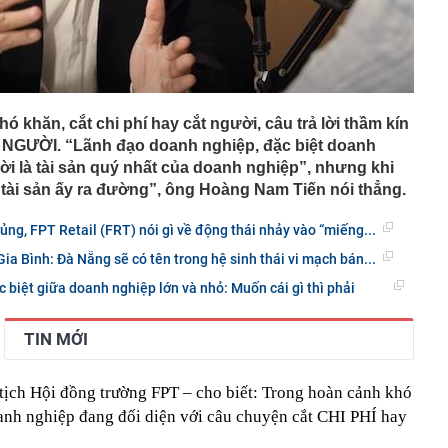
áng 8
ó khăn, cắt chi phí hay cắt người, câu trả lời thầm kín
T NGƯỜI. “Lãnh đạo doanh nghiệp, đặc biệt doanh
ời là tài sản quý nhất của doanh nghiệp”, nhưng khi
 tài sản ấy ra đường”, ông Hoàng Nam Tiến nói thẳng.
ủng, FPT Retail (FRT) nói gì về động thái nhảy vào “miếng...
ia Bình: Đà Nẵng sẽ có tên trong hệ sinh thái vi mạch bán...
c biệt giữa doanh nghiệp lớn và nhỏ: Muốn cái gì thì phải
TIN MỚI
ịch Hội đồng trường FPT – cho biết: Trong hoàn cảnh khó
anh nghiệp đang đối diện với câu chuyện cắt CHI PHÍ hay