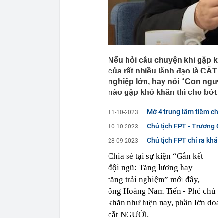
ngay trong th
Nếu hỏi câu chuyện khi gặp kh
của rất nhiều lãnh đạo là CẮ
nghiệp lớn, hay nói “Con ngư
nào gặp khó khăn thì cho bớt
Mở 4 trung tâm tiêm ch
11-10-2023
Chủ tịch FPT - Trương G
10-10-2023
Chủ tịch FPT chỉ ra khá
28-09-2023
trả...
Chia sẻ tại sự kiện “Gắn kết
đội ngũ: Tăng lương hay
tăng trải nghiệm” mới đây,
ông Hoàng Nam Tiến - Phó chủ t
khăn như hiện nay, phần lớn do
cắt NGƯỜI.