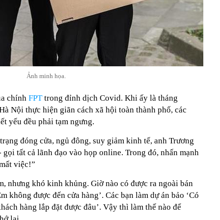
Ảnh minh họa.
ủa chính
FPT
trong đỉnh dịch Covid. Khi ấy là tháng
Hà Nội thực hiện giãn cách xã hội toàn thành phố, các
ết yếu đều phải tạm ngưng.
 trạng đóng cửa, ngủ đông, suy giảm kinh tế, anh Trương
 gọi tất cả lãnh đạo vào họp online. Trong đó, nhấn mạnh
mất việc!”
m, nhưng khó kinh khủng. Giờ nào có được ra ngoài bán
Em không được đến cửa hàng’. Các bạn làm dự án bảo ‘Có
ách hàng lắp đặt được đâu’. Vậy thì làm thế nào để
hớ lại.