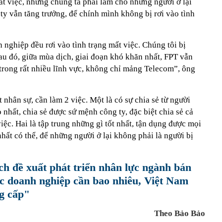
ất việc, nhưng chúng ta phải làm cho những người ở lại
 ty vẫn tăng trưởng, để chính mình không bị rơi vào tình
 nghiệp đều rơi vào tình trạng mất việc. Chúng tôi bị
au đó, giữa mùa dịch, giai đoạn khó khăn nhất, FPT vẫn
 trong rất nhiều lĩnh vực, không chỉ mảng Telecom”, ông
t nhân sự, cần làm 2 việc. Một là có sự chia sẻ từ người
 nhất, chia sẻ được sứ mệnh công ty, đặc biệt chia sẻ cả
iệc. Hai là tập trung những gì tốt nhất, tận dụng được mọi
nhất có thể, để những người ở lại không phải là người bị
sch đề xuất phát triển nhân lực ngành bán
c doanh nghiệp cần bao nhiêu, Việt Nam
ng cấp"
Theo Bảo Bảo