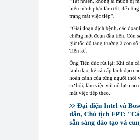
“Tất nhiên, không ai muốn bị m
hiểu mình phải làm tốt, để công
trạng mất việc tiếp”.
“Giai đoạn dịch bệnh, các doanh
chững một đoạn đầu tiên. Còn s
giữ tốc độ tăng trưởng 2 con số
Tiến kể.
Ông Tiến đúc rút lại: Khi cần cắ
lãnh đạo, kể cả cấp lãnh đạo cao
hoàn cảnh của từng người thôi v
cơ hội, làm việc với nỗ lực cao 
mất việc tiếp theo.
Đại diện Intel và Bo
dẫn, Chủ tịch FPT: "Cá
sẵn sàng đào tạo và cu