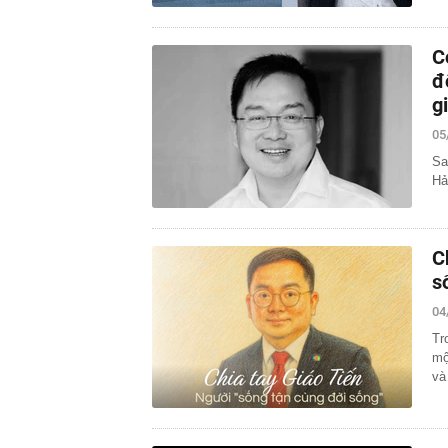
C
đ
g
05
Sa
Hả
C
s
04
Tr
mộ
và