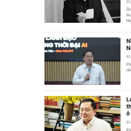
01
Ôn
th
Ho
N
N
01
Ph
nh
L
t
ở
01
Kh