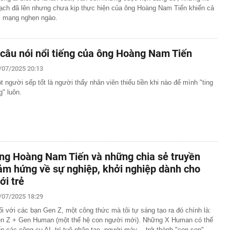
ạch đã lên nhưng chưa kịp thực hiện của ông Hoàng Nam Tiến khiến cả
i mạng nghẹn ngào.
 câu nói nổi tiếng của ông Hoàng Nam Tiến
/07/2025 20:13
t người sếp tốt là người thấy nhân viên thiếu tiền khi nào để mình "ting
g" luôn.
ng Hoàng Nam Tiến và những chia sẻ truyền
ảm hứng về sự nghiệp, khởi nghiệp dành cho
ới trẻ
/07/2025 18:29
ối với các bạn Gen Z, một công thức mà tôi tự sáng tạo ra đó chính là:
n Z + Gen Human (một thế hệ con người mới). Những X Human có thể
ến các công cụ AI, trí tuệ nhân tạo, người máy… trở thành "con sen"