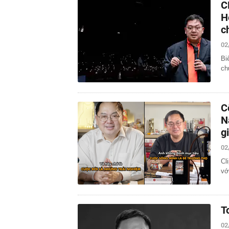
C
H
c
02
Bi
ch
C
N
g
02
Cl
vớ
T
02