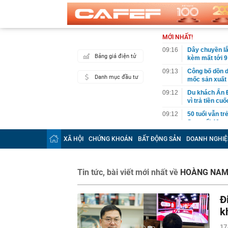
MỚI NHẤT!
09:16
Dây chuyền lắp
Bảng giá điện tử
kèm mất tới 9
09:13
Công bố dồn d
Danh mục đầu tư
mốc sản xuất 
09:12
Du khách Ấn Độ
vì trả tiền cuố
09:12
50 tuổi vẫn tr
Sau tuổi 40, 
09:10
Vụ sập mái Nh
XÃ HỘI
CHỨNG KHOÁN
BẤT ĐỘNG SẢN
DOANH NGHIỆ
dựng chỉ loạt t
09:10
Đặc khu lớn n
quy mô hàng đ
Tin tức, bài viết mới nhất về
HOÀNG NAM
09:10
Cảnh giác thủ
09:09
Tuyến đường "
Đ
Nội sắp đón c
k
09:08
Chủ tịch Fed p
17
09:06
Ông Nguyễn L