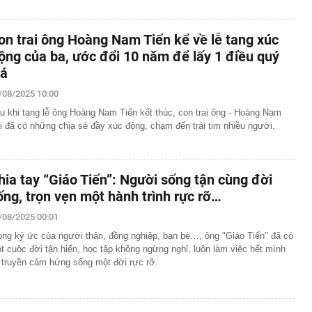
on trai ông Hoàng Nam Tiến kể về lễ tang xúc
ộng của ba, ước đổi 10 năm để lấy 1 điều quý
iá
/08/2025 10:00
u khi tang lễ ông Hoàng Nam Tiến kết thúc, con trai ông - Hoàng Nam
i đã có những chia sẻ đầy xúc động, chạm đến trái tim nhiều người.
hia tay “Giáo Tiến”: Người sống tận cùng đời
ống, trọn vẹn một hành trình rực rỡ…
/08/2025 00:01
ong ký ức của người thân, đồng nghiệp, bạn bè…, ông "Giáo Tiến" đã có
t cuộc đời tận hiến, học tập không ngừng nghỉ, luôn làm việc hết mình
 truyền cảm hứng sống một đời rực rỡ.