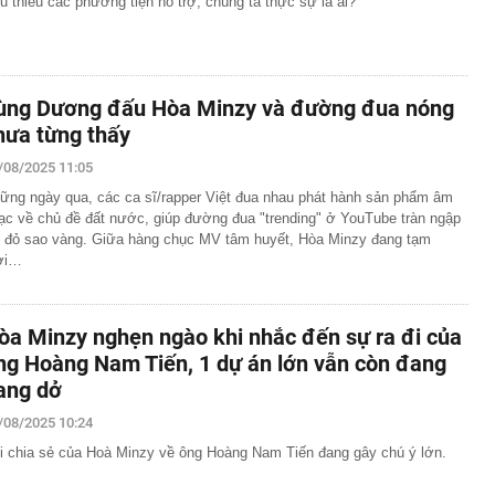
u thiếu các phương tiện hỗ trợ, chúng ta thực sự là ai?
ùng Dương đấu Hòa Minzy và đường đua nóng
hưa từng thấy
/08/2025 11:05
ững ngày qua, các ca sĩ/rapper Việt đua nhau phát hành sản phẩm âm
ạc về chủ đề đất nước, giúp đường đua "trending" ở YouTube tràn ngập
 đỏ sao vàng. Giữa hàng chục MV tâm huyết, Hòa Minzy đang tạm
ời…
òa Minzy nghẹn ngào khi nhắc đến sự ra đi của
ng Hoàng Nam Tiến, 1 dự án lớn vẫn còn đang
ang dở
/08/2025 10:24
i chia sẻ của Hoà Minzy về ông Hoàng Nam Tiến đang gây chú ý lớn.