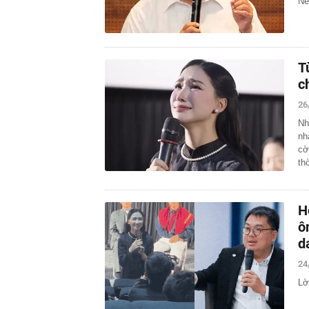
Nế
T
c
26
Nh
nh
cờ
th
H
ô
d
24
Lờ