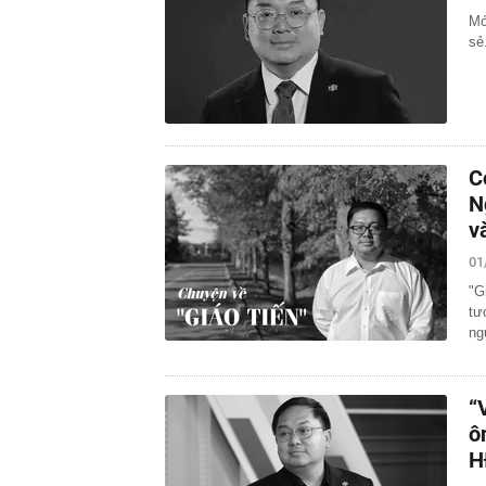
Mớ
sẻ
C
N
v
01
"G
tư
ng
“
ô
H