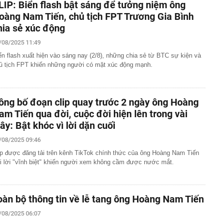
LIP: Biển flash bật sáng để tưởng niệm ông
oàng Nam Tiến, chủ tịch FPT Trương Gia Bình
hia sẻ xúc động
/08/2025 11:49
ển flash xuất hiện vào sáng nay (2/8), những chia sẻ từ BTC sự kiện và
ủ tịch FPT khiến những người có mặt xúc động mạnh.
ông bố đoạn clip quay trước 2 ngày ông Hoàng
am Tiến qua đời, cuộc đời hiện lên trong vài
iây: Bật khóc vì lời dặn cuối
/08/2025 09:46
ip được đăng tải trên kênh TikTok chính thức của ông Hoàng Nam Tiến
i lời "vĩnh biệt" khiến người xem không cầm được nước mắt.
oàn bộ thông tin về lễ tang ông Hoàng Nam Tiến
/08/2025 06:07