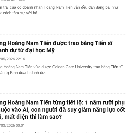
n trai của cố doanh nhân Hoàng Nam Tiến vẫn đều đặn đăng bài như
 đến bao giờ?
t cách tâm sự với bố.
3.000 ô tô vi phạm giao thông bị phát hiện qua hệ thống
át trong tháng 7
ự của những người siêu giàu
ó công viên câu cá rừng ngập mặn quy mô top đầu thế
 45 lần sân Mỹ Đình
ng Hoàng Nam Tiến được trao bằng Tiến sĩ
Một chiếc thẻ cho mọi giai đoạn tài chính
anh dự từ đại học Mỹ
sinh thường nằm ở ngoài rìa công viên?
/05/2026 22:16
n trọng đến tất cả người dùng VNeID
g Hoàng Nam Tiến vừa được Golden Gate University trao bằng Tiến sĩ
ản trị Kinh doanh danh dự.
gia đình không còn đặt bồn rửa trong phòng tắm? Hóa ra
u hướng đang được ưa chuộng
hà mái Nhật 1 tầng 3 phòng ngủ 100m² bao nhiêu?
0m² gây ấn tượng với hồ nước và loạt giải pháp tiết kiệm
ng Hoàng Nam Tiến từng tiết lộ: 1 năm rưỡi phụ
huộc vào AI, con người đã suy giảm năng lực cốt
õi, mất điện thì làm sao?
/03/2026 00:01