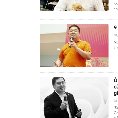
ho
cõ
9
31
Mộ
tin
Ô
c
gi
31
“Đ
Ge
bi