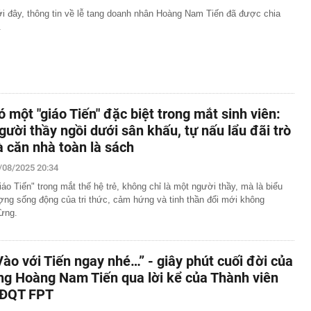
i đây, thông tin về lễ tang doanh nhân Hoàng Nam Tiến đã được chia
.
ó một "giáo Tiến" đặc biệt trong mắt sinh viên:
gười thầy ngồi dưới sân khấu, tự nấu lẩu đãi trò
à căn nhà toàn là sách
/08/2025 20:34
iáo Tiến" trong mắt thế hệ trẻ, không chỉ là một người thầy, mà là biểu
ợng sống động của tri thức, cảm hứng và tinh thần đổi mới không
ừng.
Vào với Tiến ngay nhé…” - giây phút cuối đời của
ng Hoàng Nam Tiến qua lời kể của Thành viên
ĐQT FPT