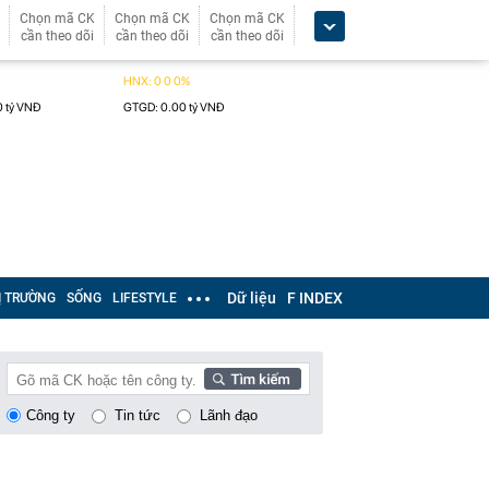
Chọn mã CK
Chọn mã CK
Chọn mã CK
cần theo dõi
cần theo dõi
cần theo dõi
Dữ liệu
F INDEX
Ị TRƯỜNG
SỐNG
LIFESTYLE
Công ty
Tin tức
Lãnh đạo