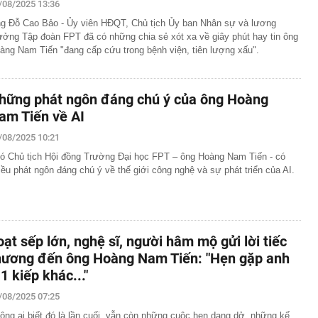
/08/2025 13:36
g Đỗ Cao Bảo - Ủy viên HĐQT, Chủ tịch Ủy ban Nhân sự và lương
ưởng Tập đoàn FPT đã có những chia sẻ xót xa về giây phút hay tin ông
àng Nam Tiến "đang cấp cứu trong bệnh viện, tiên lượng xấu".
hững phát ngôn đáng chú ý của ông Hoàng
am Tiến về AI
/08/2025 10:21
ó Chủ tịch Hội đồng Trường Đại học FPT – ông Hoàng Nam Tiến - có
iều phát ngôn đáng chú ý về thế giới công nghệ và sự phát triển của AI.
oạt sếp lớn, nghệ sĩ, người hâm mộ gửi lời tiếc
hương đến ông Hoàng Nam Tiến: "Hẹn gặp anh
 1 kiếp khác..."
/08/2025 07:25
ông ai biết đó là lần cuối, vẫn còn những cuộc hẹn dang dở, những kế