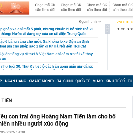
Chọn mã CK
Chọn mã CK
Chọn mã CK
Chọn mã CK
cần theo dõi
cần theo dõi
cần theo dõi
cần theo dõi
Đọc nhanh >>
 ghép xe chỉ mất 5 phút, nhưng chuẩn bị hệ sinh thái đi
 tháng: Nước đi đáng sợ của xe tải điện Trung Quốc
ập 6 bằng sáng chế mới: Gã khổng lồ xe điện ấn định
loại pin cho phép sạc 1 lần đi từ Hà Nội đến TP.HCM
 lên tiếng vụ đi taxi ở Việt Nam chỉ cảm ơn tài xế thay
c xe
ẻ như tuổi 30, Thư Kỳ tiết lộ cách ăn uống giúp giữ dáng:
muốn giảm cân thì đừng mắc sai lầm này
à thi đấu hơn 22 tỷ đồng: Công an vào cuộc, Sở Xây
P
NGÂN HÀNG
SMART MONEY
TÀI CHÍNH QUỐC TẾ
VĨ MÔ
KINH TẾ SỐ
TH
ồn tại
hất Việt Nam sắp xuất hiện một công trình cạnh sân bay
ầu, phục vụ tới 50 triệu hành khách
 TIẾN
 đoạn lừa đảo đăng ký giải chạy dành cho trẻ em
đắt nhất hành tinh" gần 7.800 tỷ đồng, dài 2,2km ở Hà
iều con trai ông Hoàng Nam Tiến làm cho bố
ộc mốc quan trọng vào dịp đặc biệt
hiến nhiều người xúc động
hát tín hiệu quan trọng về lãi suất đến thị trường
/05/2026 14:38
ương Tân xin từ nhiệm tại Chứng khoán VPBank