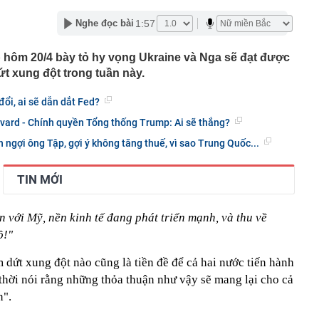
iệp dầu khí đem hơn 42.200 tỷ đồng gửi ngân hàng
1:57
Nghe đọc bài
o những người không rút điện ấm siêu tốc trước khi ngủ
hôm 20/4 bày tỏ hy vọng Ukraine và Nga sẽ đạt được
là có thêm "lá bài" từ Triều Tiên: Điểm yếu của Ukraine
t sâu?
t xung đột trong tuần này.
cá tích tụ độc nhiều bậc nhất
ổi, ai sẽ dẫn dắt Fed?
n tình' từng làm nghề giao báo, U60 vẫn như thanh niên
vard - Chính quyền Tổng thống Trump: Ai sẽ thắng?
rí dự kiến xây hầm xuyên núi Tam Đảo
ngợi ông Tập, gợi ý không tăng thuế, vì sao Trung Quốc...
 tỷ từ bán vé số, công ty xổ số chi trả thưởng thế nào?
Vũ Thị Thanh SN 2003 và Vi Thị Hòe SN 2004
TIN MỚI
cướp đi sinh mạng của 500.000 người: Sức gió tới
hảm kịch khí tượng tàn khốc nhất từng được ghi nhận
ớn với Mỹ, nền kinh tế đang phát triển mạnh, và thu về
rồi cũng để cho con": Lời khuyên khiến nhiều cha mẹ
ồ!"
khi về già
dứt xung đột nào cũng là tiền đề để cả hai nước tiến hành
thời nói rằng những thỏa thuận như vậy sẽ mang lại cho cả
n".