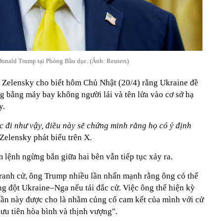
onald Trump tại Phòng Bầu dục. (Ảnh: Reuters)
Zelensky cho biết hôm Chủ Nhật (20/4) rằng Ukraine đề
g bằng máy bay không người lái và tên lửa vào cơ sở hạ
y.
 đi như vậy, điều này sẽ chứng minh rằng họ có ý định
 Zelensky phát biểu trên X.
 lệnh ngừng bắn giữa hai bên vẫn tiếp tục xảy ra.
 tranh cử, ông Trump nhiều lần nhấn mạnh rằng ông có thể
 đột Ukraine–Nga nếu tái đắc cử. Việc ông thể hiện kỳ
uần này được cho là nhằm củng cố cam kết của mình với cử
"ưu tiên hòa bình và thịnh vượng".