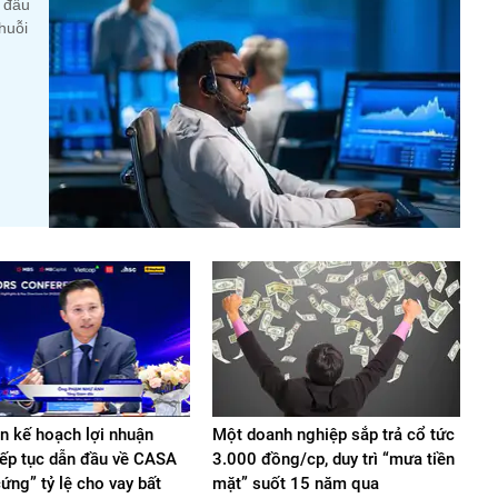
y đầu
huỗi
in kế hoạch lợi nhuận
Một doanh nghiệp sắp trả cổ tức
iếp tục dẫn đầu về CASA
3.000 đồng/cp, duy trì “mưa tiền
cứng” tỷ lệ cho vay bất
mặt” suốt 15 năm qua