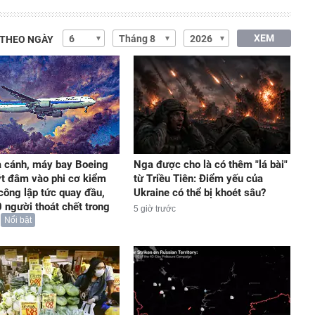
XEM
 THEO NGÀY
 cánh, máy bay Boeing
Nga được cho là có thêm "lá bài"
t đâm vào phi cơ kiểm
từ Triều Tiên: Điểm yếu của
 công lập tức quay đầu,
Ukraine có thể bị khoét sâu?
 người thoát chết trong
5 giờ trước
Nổi bật