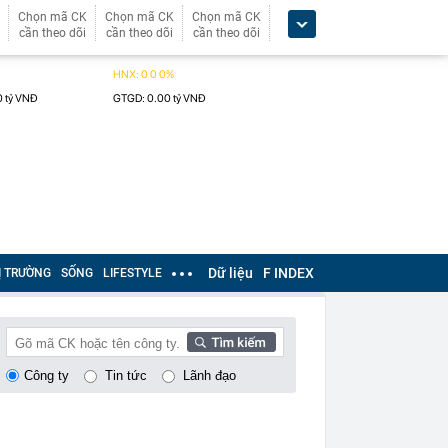
Chọn mã CK
Chọn mã CK
Chọn mã CK
cần theo dõi
cần theo dõi
cần theo dõi
Dữ liệu
F INDEX
Ị TRƯỜNG
SỐNG
LIFESTYLE
Công ty
Tin tức
Lãnh đạo