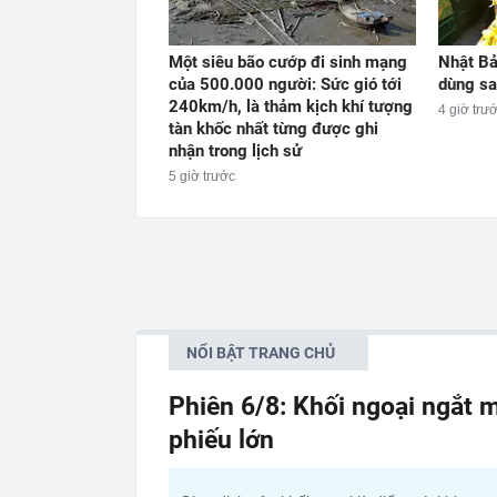
Một siêu bão cướp đi sinh mạng
Nhật Bả
của 500.000 người: Sức gió tới
dùng s
240km/h, là thảm kịch khí tượng
4 giờ trư
tàn khốc nhất từng được ghi
nhận trong lịch sử
5 giờ trước
NỔI BẬT TRANG CHỦ
Phiên 6/8: Khối ngoại ngắt m
phiếu lớn