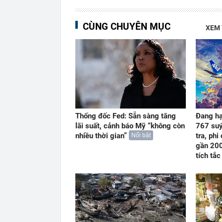
CÙNG CHUYÊN MỤC
XEM
Thống đốc Fed: Sẵn sàng tăng
Đang hạ
lãi suất, cảnh báo Mỹ “không còn
767 suý
nhiều thời gian”
tra, phi
Nổi bật
gần 200
tích tắc