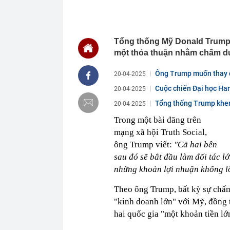
22:30
Một doanh ngh
22:08
Lời khuyên ch
Tổng thống Mỹ Donald Trump 
22:06
Nga được cho 
có thể bị khoé
một thỏa thuận nhằm chấm dứ
22:00
2 bộ phận của 
Ông Trump muốn thay đ
20-04-2025
22:00
'Nam thần ngô
Cuộc chiến Đại học Har
20-04-2025
21:57
Cận cảnh vị t
Tổng thống Trump khen 
20-04-2025
21:52
Thu chục nghìn
21:45
Bắt khẩn cấp 
Trong một bài đăng trên
mạng xã hội Truth Social,
21:43
Một siêu bão 
240km/h, là t
ông Trump viết:
"Cả hai bên
trong lịch sử
sau đó sẽ bắt đầu làm đối tác l
21:34
"Tiền làm ra 
những khoản lợi nhuận khổng l
thiếu an toàn 
Theo ông Trump, bất kỳ sự chấm 
"kinh doanh lớn" với Mỹ, đồng 
hai quốc gia "một khoản tiền lớ