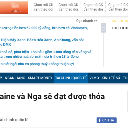
Chọn mã CK
Chọn mã CK
Chọn mã CK
Chọn mã CK
cần theo dõi
cần theo dõi
cần theo dõi
cần theo dõi
Đọc nhanh >>
lượng tiền hơn 62.000 tỷ đồng, lớn hơn cả Vinhomes,
y Điện Máy Xanh, Bách Hóa Xanh, An Khang, vốn hóa
ng DMX
 nhà cổ, phát hiện 'kho báu' gồm 1.000 đồng tiền vàng và
ấu trong nhiều ngăn bí mật - giá trị hơn 18 tỷ đồng
ận biết ngôi nhà có phong thuỷ không thuận lợi
ượng khách đến Việt Nam đông nhất 7 tháng đầu năm,
 và Nga, gấp gần 6 lần Ấn Độ
P
NGÂN HÀNG
SMART MONEY
TÀI CHÍNH QUỐC TẾ
VĨ MÔ
KINH TẾ SỐ
TH
i cây tiết lộ: Khách thường chọn quả to, người trong
tra 5 chi tiết này trước
aine và Nga sẽ đạt được thỏa
 cao tốc quỳ gối 1h an ủi khách: 7 năm sau ở khách sạn 5
 ở nhà, bay hạng thương gia
 có xương trẻ khỏe như phụ nữ 30, bác sĩ kinh ngạc khi
ài chính quốc tế
a đựng tâm huyết của NSND Tự Long
Chia sẻ
 4.300 USD/ounce, chuyên gia dự báo đỉnh mới