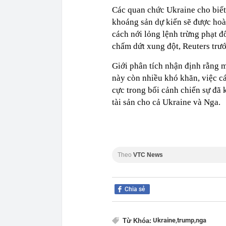
Các quan chức Ukraine cho biế
khoáng sản dự kiến ​​sẽ được hoà
cách nới lỏng lệnh trừng phạt 
chấm dứt xung đột, Reuters trướ
Giới phân tích nhận định rằng m
này còn nhiều khó khăn, việc các
cực trong bối cảnh chiến sự đã 
tài sản cho cả Ukraine và Nga.
Theo
VTC News
Chia sẻ
Ukraine,
trump,
nga
Từ Khóa: