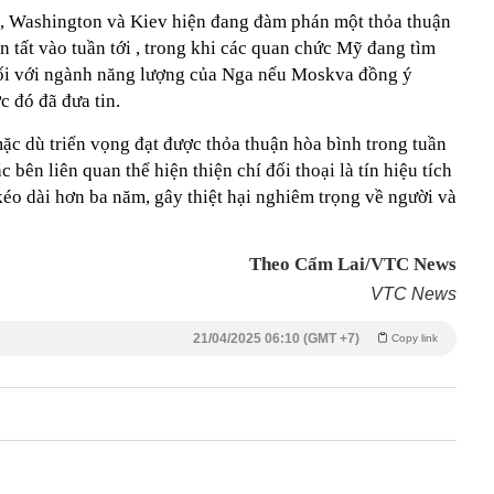
t, Washington và Kiev hiện đang đàm phán một thỏa thuận
n tất vào tuần tới , trong khi các quan chức Mỹ đang tìm
đối với ngành năng lượng của Nga nếu Moskva đồng ý
c đó đã đưa tin.
ặc dù triển vọng đạt được thỏa thuận hòa bình trong tuần
 bên liên quan thể hiện thiện chí đối thoại là tín hiệu tích
kéo dài hơn ba năm, gây thiệt hại nghiêm trọng về người và
Theo Cẩm Lai/VTC News
VTC News
21/04/2025 06:10 (GMT +7)
Copy link