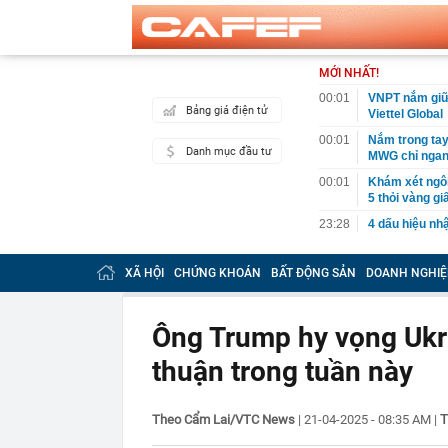
MỚI NHẤT!
00:01
VNPT nắm giữ 
Bảng giá điện tử
Viettel Global
00:01
Nắm trong ta
Danh mục đầu tư
MWG chỉ nga
00:01
Khám xét ngôi
5 thỏi vàng gi
23:28
4 dấu hiệu nh
23:12
Quốc gia có l
vượt Hàn Quốc
XÃ HỘI
CHỨNG KHOÁN
BẤT ĐỘNG SẢN
DOANH NGHIỆ
23:01
Người bán trá
nghề lại kiểm 
Ông Trump hy vọng Ukr
23:00
Tiếp viên tàu
sao nhiều hơn
thuận trong tuần này
22:34
Cụ bà 70 tuổi
biết bí quyết
T
Theo Cẩm Lai/VTC News
|
21-04-2025 - 08:35 AM
22:34
Ngôi nhà chứ
|
22:31
Giá vàng vượt