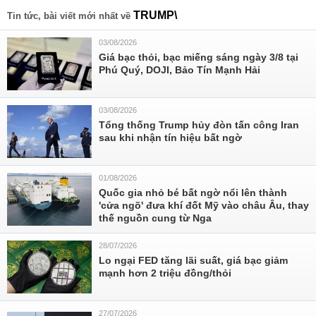
TRUMP\
Tin tức, bài viết mới nhất về
03/08/2026
Giá bạc thỏi, bạc miếng sáng ngày 3/8 tại
Phú Quý, DOJI, Bảo Tín Mạnh Hải
03/08/2026
Tổng thống Trump hủy đòn tấn công Iran
sau khi nhận tín hiệu bất ngờ
01/08/2026
Quốc gia nhỏ bé bất ngờ nổi lên thành
'cửa ngõ' đưa khí đốt Mỹ vào châu Âu, thay
thế nguồn cung từ Nga
28/07/2026
Lo ngại FED tăng lãi suất, giá bạc giảm
mạnh hơn 2 triệu đồng/thỏi
27/07/2026