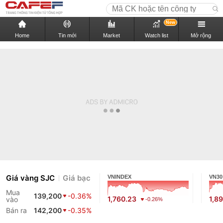
New
Home
Tin mới
Market
Watch list
Mở rộng
Giá vàng SJC
Giá bạc
VNINDEX
VN30
Mua
139,200
-0.36%
1,760.23
1,89
vào
-0.26%
Bán ra
142,200
-0.35%