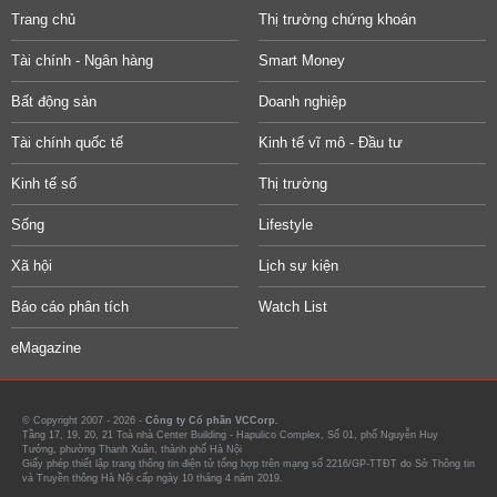
Trang chủ
Thị trường chứng khoán
Tài chính - Ngân hàng
Smart Money
Bất động sản
Doanh nghiệp
Tài chính quốc tế
Kinh tế vĩ mô - Đầu tư
Kinh tế số
Thị trường
Sống
Lifestyle
Xã hội
Lịch sự kiện
Báo cáo phân tích
Watch List
eMagazine
© Copyright 2007 - 2026 -
Công ty Cổ phần VCCorp.
Tầng 17, 19, 20, 21 Toà nhà Center Building - Hapulico Complex, Số 01, phố Nguyễn Huy
Tưởng, phường Thanh Xuân, thành phố Hà Nội
Giấy phép thiết lập trang thông tin điện tử tổng hợp trên mạng số 2216/GP-TTĐT do Sở Thông tin
và Truyền thông Hà Nội cấp ngày 10 tháng 4 năm 2019.