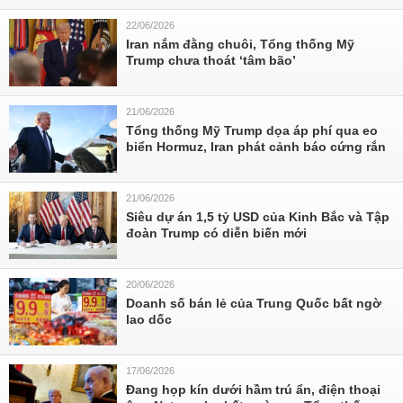
22/06/2026
Iran nắm đằng chuôi, Tổng thống Mỹ
Trump chưa thoát ‘tâm bão’
21/06/2026
Tổng thống Mỹ Trump dọa áp phí qua eo
biển Hormuz, Iran phát cảnh báo cứng rắn
21/06/2026
Siêu dự án 1,5 tỷ USD của Kinh Bắc và Tập
đoàn Trump có diễn biến mới
20/06/2026
Doanh số bán lẻ của Trung Quốc bất ngờ
lao dốc
17/06/2026
Đang họp kín dưới hầm trú ẩn, điện thoại