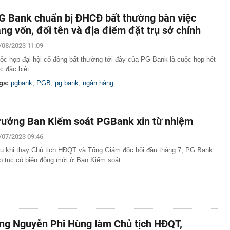
G Bank chuẩn bị ĐHCĐ bất thường bàn việc
ăng vốn, đổi tên và địa điểm đặt trụ sở chính
/08/2023 11:09
ộc họp đại hội cổ đông bất thường tới đây của PG Bank là cuộc họp hết
c đặc biệt.
gs:
pgbank
,
PGB
,
pg bank
,
ngân hàng
rưởng Ban Kiểm soát PGBank xin từ nhiệm
/07/2023 09:46
u khi thay Chủ tịch HĐQT và Tổng Giám đốc hồi đầu tháng 7, PG Bank
ếp tục có biến động mới ở Ban Kiểm soát.
ng Nguyễn Phi Hùng làm Chủ tịch HĐQT,