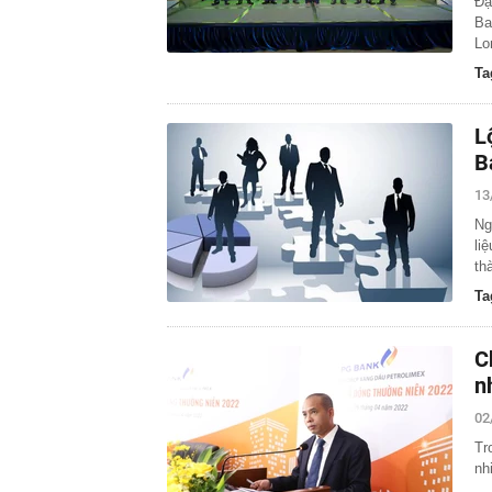
Đạ
Ba
Lo
Ta
L
B
13
Ng
li
th
Ta
C
n
02
Tr
nh