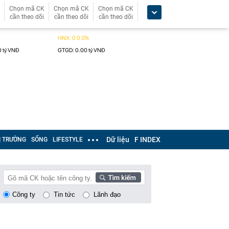
Chọn mã CK
Chọn mã CK
Chọn mã CK
cần theo dõi
cần theo dõi
cần theo dõi
Dữ liệu
F INDEX
Ị TRƯỜNG
SỐNG
LIFESTYLE
Công ty
Tin tức
Lãnh đạo