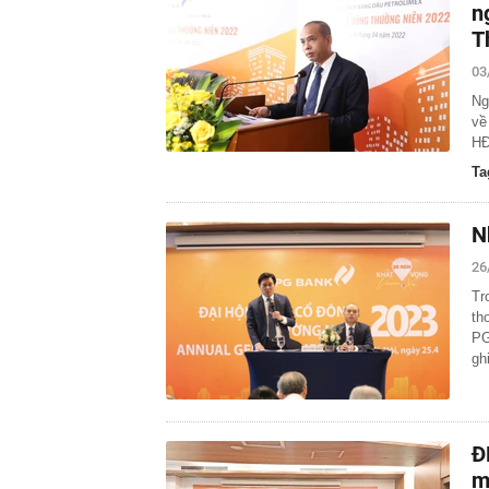
n
T
03
Ng
về
HĐ
Ta
N
26
Tr
th
PG
gh
Đ
m