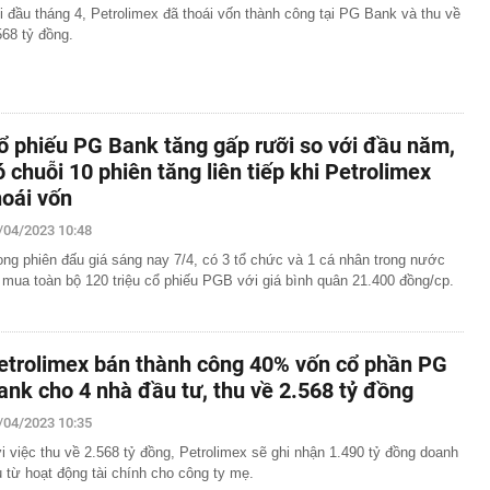
i đầu tháng 4, Petrolimex đã thoái vốn thành công tại PG Bank và thu về
568 tỷ đồng.
ổ phiếu PG Bank tăng gấp rưỡi so với đầu năm,
ó chuỗi 10 phiên tăng liên tiếp khi Petrolimex
hoái vốn
/04/2023 10:48
ong phiên đấu giá sáng nay 7/4, có 3 tổ chức và 1 cá nhân trong nước
 mua toàn bộ 120 triệu cổ phiếu PGB với giá bình quân 21.400 đồng/cp.
etrolimex bán thành công 40% vốn cổ phần PG
ank cho 4 nhà đầu tư, thu về 2.568 tỷ đồng
/04/2023 10:35
i việc thu về 2.568 tỷ đồng, Petrolimex sẽ ghi nhận 1.490 tỷ đồng doanh
u từ hoạt động tài chính cho công ty mẹ.