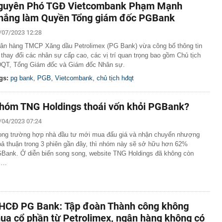
guyên Phó TGĐ Vietcombank Phạm Mạnh
hắng làm Quyền Tổng giám đốc PGBank
/07/2023 12:28
ân hàng TMCP Xăng dầu Petrolimex (PG Bank) vừa công bố thông tin
 thay đổi các nhân sự cấp cao, các vị trí quan trọng bao gồm Chủ tịch
QT, Tổng Giám đốc và Giám đốc Nhân sự.
gs:
pg bank
,
PGB
,
Vietcombank
,
chủ tịch hđqt
hóm TNG Holdings thoái vốn khỏi PGBank?
/04/2023 07:24
ong trường hợp nhà đầu tư mới mua đấu giá và nhận chuyển nhượng
oả thuận trong 3 phiên gần đây, thì nhóm này sẽ sở hữu hơn 62%
Bank. Ở diễn biến song song, website TNG Holdings đã không còn
i…
HCĐ PG Bank: Tập đoàn Thành công không
ua cổ phần từ Petrolimex, ngân hàng không có