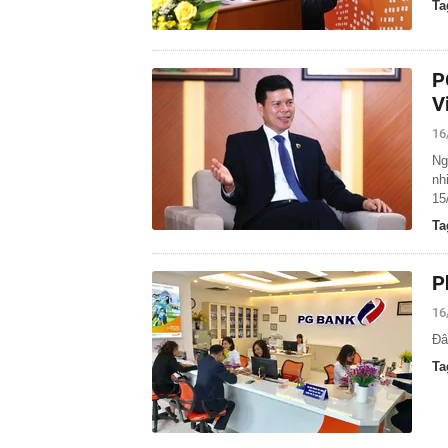
Ta
P
V
16
Ng
nh
15
Ta
P
16
Đâ
Ta