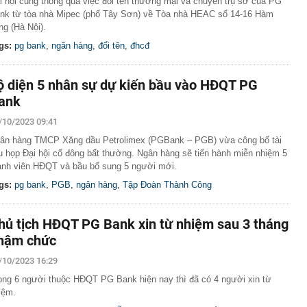
i hội cũng thông qua việc đổi tên thương mại và chuyển trụ sở của PG
nk từ tòa nhà Mipec (phố Tây Sơn) về Tòa nhà HEAC số 14-16 Hàm
ng (Hà Nội).
gs:
pg bank
,
ngân hàng
,
đổi tên
,
đhcđ
ộ diện 5 nhân sự dự kiến bầu vào HĐQT PG
ank
/10/2023 09:41
ân hàng TMCP Xăng dầu Petrolimex (PGBank – PGB) vừa công bố tài
ệu họp Đại hội cổ đông bất thường. Ngân hàng sẽ tiến hành miễn nhiệm 5
ành viên HĐQT và bầu bổ sung 5 người mới.
gs:
pg bank
,
PGB
,
ngân hàng
,
Tập Đoàn Thành Công
hủ tịch HĐQT PG Bank xin từ nhiệm sau 3 tháng
hậm chức
/10/2023 16:29
ong 6 người thuộc HĐQT PG Bank hiện nay thì đã có 4 người xin từ
iệm.