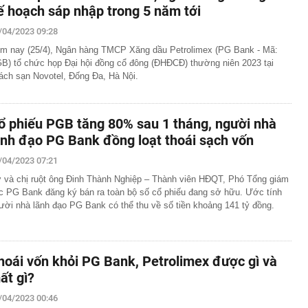
ế hoạch sáp nhập trong 5 năm tới
/04/2023 09:28
m nay (25/4), Ngân hàng TMCP Xăng dầu Petrolimex (PG Bank - Mã:
B) tổ chức họp Đại hội đồng cổ đông (ĐHĐCĐ) thường niên 2023 tại
ách sạn Novotel, Đống Đa, Hà Nội.
ổ phiếu PGB tăng 80% sau 1 tháng, người nhà
ãnh đạo PG Bank đồng loạt thoái sạch vốn
/04/2023 07:21
 và chị ruột ông Đinh Thành Nghiệp – Thành viên HĐQT, Phó Tổng giám
c PG Bank đăng ký bán ra toàn bộ số cổ phiếu đang sở hữu. Ước tính
ười nhà lãnh đạo PG Bank có thể thu về số tiền khoảng 141 tỷ đồng.
hoái vốn khỏi PG Bank, Petrolimex được gì và
ất gì?
/04/2023 00:46