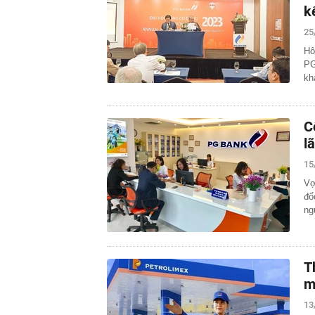
k
25
Hô
PG
kh
C
l
15
Vợ
đố
ng
T
m
13