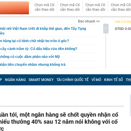
Chọn mã CK
Chọn mã CK
Chọn mã CK
Chọn mã CK
cần theo dõi
cần theo dõi
cần theo dõi
cần theo dõi
Đọc nhanh >>
hất nhì Việt Nam U45 đi khắp thế gian, đến Tây Tạng
iều
n hàng lại có hình chữ nhật bo tròn 4 góc?
, cây cảnh trăm tỷ: Có dấu hiệu rửa tiền không?
 không có cuộc đàm phán nào với Mỹ
 nhận tiền chuyển nhầm nhưng không trả
báo đỏ" về rủi ro lừa đảo gắn mác "vé nội bộ"
P
NGÂN HÀNG
SMART MONEY
TÀI CHÍNH QUỐC TẾ
VĨ MÔ
KINH TẾ SỐ
TH
tỷ đồng tiền mặt và loạt thiết bị bí mật trong một căn hộ
ỷ phú Phạm Nhật Vượng cán mốc 60 đại lý tại quốc gia
 khởi tố Võ Thị Mai SN 1973 cùng 8 người khác
aldo khoe dàn siêu xe triệu USD trong gara cá nhân
uần tới, một ngân hàng sẽ chốt quyền nhận cổ
ét nơi ở của Huấn Hoa Hồng
hiếu thưởng 40% sau 12 năm nói không với cổ
 Xổ số Power 6/55 - Kết quả xổ số Vietlott hôm nay
ức