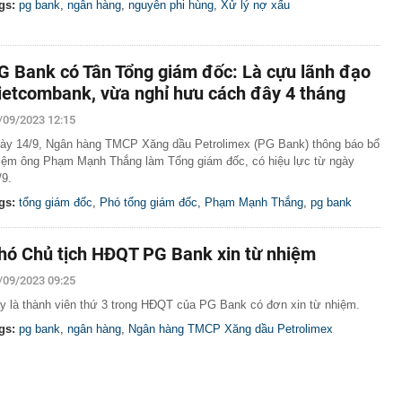
gs:
pg bank
,
ngân hàng
,
nguyễn phi hùng
,
Xử lý nợ xấu
G Bank có Tân Tổng giám đốc: Là cựu lãnh đạo
ietcombank, vừa nghỉ hưu cách đây 4 tháng
/09/2023 12:15
ày 14/9, Ngân hàng TMCP Xăng dầu Petrolimex (PG Bank) thông báo bổ
iệm ông Phạm Mạnh Thắng làm Tổng giám đốc, có hiệu lực từ ngày
/9.
gs:
tổng giám đốc
,
Phó tổng giám đốc
,
Phạm Mạnh Thắng
,
pg bank
hó Chủ tịch HĐQT PG Bank xin từ nhiệm
/09/2023 09:25
y là thành viên thứ 3 trong HĐQT của PG Bank có đơn xin từ nhiệm.
gs:
pg bank
,
ngân hàng
,
Ngân hàng TMCP Xăng dầu Petrolimex