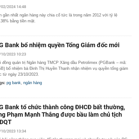
 hàng 6/8 tại Agribank, Vietcombank, BIDV, VietinBank,
/02/2024 14:48
k, HDBank,...
n gần nhất ngân hàng này chia cổ tức là trong năm 2012 với tỷ lệ
ủa HAGL chốt thời gian IPO 18,8 triệu cổ phiếu
,38% bằng tiền mặt.
n 400 ABS trình làng bản nâng cấp tương thích xăng
 ép lên Honda SH350i và Yamaha XMAX 300
trên thị trường thẻ tín dụng: Các ngân hàng chuyển từ
G Bank bổ nhiệm quyền Tổng Giám đốc mới
 đãi sang "may đo" trải nghiệm cho từng khách hàng
inh giao dịch chuyển khoản 747.500.000 đồng giữa
/10/2023 10:23
hương Hoa và Trần Văn Phúc: 1 người được mời đến
i đồng quản trị Ngân hàng TMCP Xăng dầu Petrolimex (PGBank – mã:
 việc
B) bổ nhiệm bà Đinh Thị Huyền Thanh nhận nhiệm vụ quyền tổng giám
và giảng viên thanh nhạc đắt show nhất Việt Nam: 11
c từ ngày 23/10/2023.
ời xin lỗi
gs:
pg bank
,
ngân hàng
mét, phát hiện 1,78 triệu tấn kim loại, lập kỷ lục cả
g hàng trăm năm
n hàng phát sinh 12 giao dịch chuyển khoản liên tiếp với
g: Người đàn ông được công an mời làm việc
G Bank tổ chức thành công ĐHCĐ bất thường,
ng Phạm Mạnh Thắng được bầu làm chủ tịch
ĐQT
/10/2023 13:34