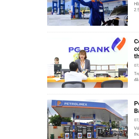
Hồ
2.
C
c
t
07
Tr
đã
P
B
07
Vớ
th