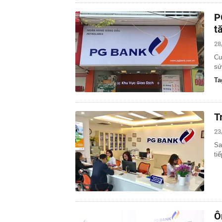
P
t
28
Cu
sứ
Ta
T
23
Sa
ti
Ô