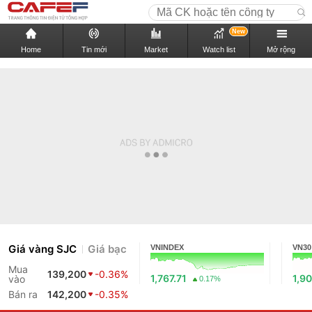
New
Home
Tin mới
Market
Watch list
Mở rộng
Giá vàng SJC
Giá bạc
VNINDEX
VN30
Mua
139,200
-0.36%
1,767.71
1,90
vào
0.17%
Bán ra
142,200
-0.35%