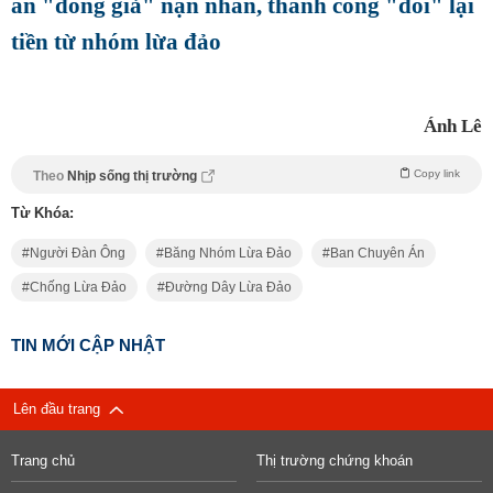
an "đóng giả" nạn nhân, thành công "đòi" lại
tiền từ nhóm lừa đảo
Ánh Lê
Copy link
Theo
Nhịp sống thị trường
Từ Khóa:
Người Đàn Ông
Băng Nhóm Lừa Đảo
Ban Chuyên Án
Chống Lừa Đảo
Đường Dây Lừa Đảo
TIN MỚI CẬP NHẬT
Lên đầu trang
Trang chủ
Thị trường chứng khoán