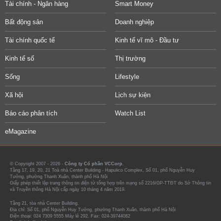
Tài chính - Ngân hàng
Smart Money
Bất động sản
Doanh nghiệp
Tài chính quốc tế
Kinh tế vĩ mô - Đầu tư
Kinh tế số
Thị trường
Sống
Lifestyle
Xã hội
Lịch sự kiện
Báo cáo phân tích
Watch List
eMagazine
© Copyright 2007 - 2026 -
Công ty Cổ phần VCCorp.
Tầng 17, 19, 20, 21 Toà nhà Center Building - Hapulico Complex, Số 01, phố Nguyễn Huy
Tưởng, phường Thanh Xuân, thành phố Hà Nội
Giấy phép thiết lập trang thông tin điện tử tổng hợp trên mạng số 2216/GP-TTĐT do Sở Thông tin
và Truyền thông Hà Nội cấp ngày 10 tháng 4 năm 2019.
Tầng 21, tòa nhà Center Building.
Địa chỉ: Số 01, phố Nguyễn Huy Tưởng, phường Thanh Xuân, thành phố Hà Nội
Điện thoại: 024 7309 5555 Máy lẻ 292. Fax: 024-39744082