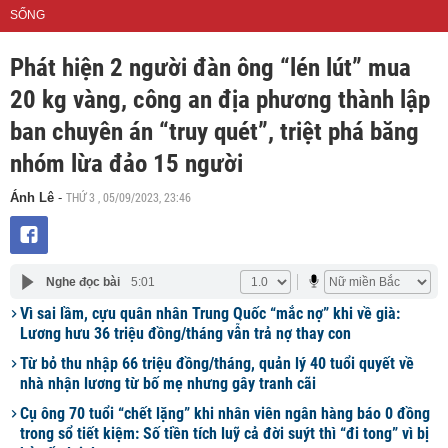
SỐNG
Phát hiện 2 người đàn ông “lén lút” mua
20 kg vàng, công an địa phương thành lập
ban chuyên án “truy quét”, triệt phá băng
nhóm lừa đảo 15 người
THỨ 3 , 05/09/2023, 23:46
Ánh Lê
-
Nghe đọc bài
5:01
Vì sai lầm, cựu quân nhân Trung Quốc “mắc nợ” khi về già:
Lương hưu 36 triệu đồng/tháng vẫn trả nợ thay con
Từ bỏ thu nhập 66 triệu đồng/tháng, quản lý 40 tuổi quyết về
nhà nhận lương từ bố mẹ nhưng gây tranh cãi
Cụ ông 70 tuổi “chết lặng” khi nhân viên ngân hàng báo 0 đồng
trong sổ tiết kiệm: Số tiền tích luỹ cả đời suýt thì “đi tong” vì bị