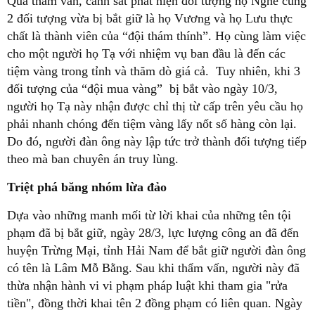
Qua thẩm vấn, cảnh sát phát hiện đối tượng họ Nghê cùng
2 đối tượng vừa bị bắt giữ là họ Vương và họ Lưu thực
chất là thành viên của “đội thám thính”. Họ cùng làm việc
cho một người họ Tạ với nhiệm vụ ban đầu là đến các
tiệm vàng trong tỉnh và thăm dò giá cả. Tuy nhiên, khi 3
đối tượng của “đội mua vàng” bị bắt vào ngày 10/3,
người họ Tạ này nhận được chỉ thị từ cấp trên yêu cầu họ
phải nhanh chóng đến tiệm vàng lấy nốt số hàng còn lại.
Do đó, người đàn ông này lập tức trở thành đối tượng tiếp
theo mà ban chuyên án truy lùng.
Triệt phá băng nhóm lừa đảo
Dựa vào những manh mối từ lời khai của những tên tội
phạm đã bị bắt giữ, ngày 28/3, lực lượng công an đã đến
huyện Trừng Mại, tỉnh Hải Nam để bắt giữ người đàn ông
có tên là Lâm Mỗ Bằng. Sau khi thẩm vấn, người này đã
thừa nhận hành vi vi phạm pháp luật khi tham gia "rửa
tiền", đồng thời khai tên 2 đồng phạm có liên quan. Ngày