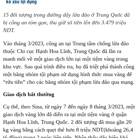
kẻ xấu lợi dụng
15 đối tượng trong đường dây lừa đảo ở Trung Quốc đã
bị công an tóm gọn, thu giữ số tiền lên đến 3.479 triệu
NDT.
Vào tháng 3/2023, công an tại Trung tâm chống lừa đảo
thuộc Chi cục Hạnh Hoa Lĩnh, Trung Quốc đã lần ra
manh mối về một giao dịch lớn tại một tiệm vàng trong
khu vực. Sau quá trình điều tra, họ đã triệt phá thành công
một băng nhóm tội phạm sử dụng hình thức mua vàng để
“rửa tiền” cho các băng nhóm tội phạm lừa đảo qua mạng.
Giao dịch bất thường
Cụ thể, theo Sina, từ ngày 7 đến ngày 8 tháng 3/2023, một
giao dịch vàng lớn đã diễn ra tại một tiệm vàng ở quận
Hạnh Hoa Lĩnh, Trung Quốc. 2 đối tượng đã mua gần 20
kg vàng bằng cách quẹt thẻ hơn 8 triệu NDT(khoảng 26,4
tỷ đồng) trong 2 ngày liên tiếp. Nhận thấy dấu hiệu khả