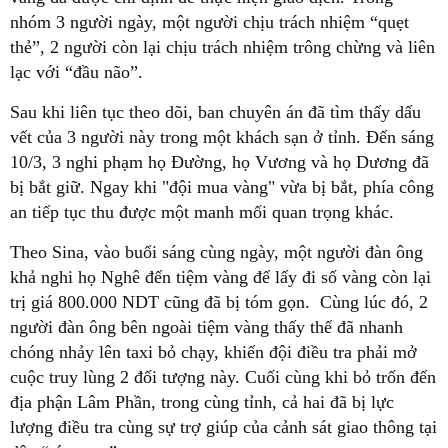
nhóm 3 người ngày, một người chịu trách nhiệm “quẹt
thẻ”, 2 người còn lại chịu trách nhiệm trông chừng và liên
lạc với “đầu não”.
Sau khi liên tục theo dõi, ban chuyên án đã tìm thấy dấu
vết của 3 người này trong một khách sạn ở tỉnh. Đến sáng
10/3, 3 nghi phạm họ Đường, họ Vương và họ Dương đã
bị bắt giữ. Ngay khi "đội mua vàng" vừa bị bắt, phía công
an tiếp tục thu được một manh mối quan trọng khác.
Theo Sina, vào buổi sáng cùng ngày, một người đàn ông
khả nghi họ Nghê đến tiệm vàng để lấy đi số vàng còn lại
trị giá 800.000 NDT cũng đã bị tóm gọn. Cùng lúc đó, 2
người đàn ông bên ngoài tiệm vàng thấy thế đã nhanh
chóng nhảy lên taxi bỏ chạy, khiến đội điều tra phải mở
cuộc truy lùng 2 đối tượng này. Cuối cùng khi bỏ trốn đến
địa phận Lâm Phần, trong cùng tỉnh, cả hai đã bị lực
lượng điều tra cùng sự trợ giúp của cảnh sát giao thông tại