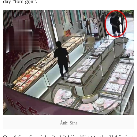
đây “tóm gọn”.
Ảnh: Sina