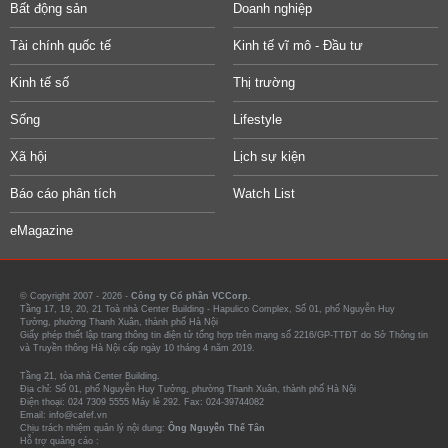
Bất động sản
Doanh nghiệp
Tài chính quốc tế
Kinh tế vĩ mô - Đầu tư
Kinh tế số
Thị trường
Sống
Lifestyle
Xã hội
Lịch sự kiện
Báo cáo phân tích
Watch List
eMagazine
© Copyright 2007 - 2026 -
Công ty Cổ phần VCCorp.
Tầng 17, 19, 20, 21 Toà nhà Center Building - Hapulico Complex, Số 01, phố Nguyễn Huy
Tưởng, phường Thanh Xuân, thành phố Hà Nội
Giấy phép thiết lập trang thông tin điện tử tổng hợp trên mạng số 2216/GP-TTĐT do Sở Thông tin
và Truyền thông Hà Nội cấp ngày 10 tháng 4 năm 2019.
Tầng 21, tòa nhà Center Building.
Địa chỉ: Số 01, phố Nguyễn Huy Tưởng, phường Thanh Xuân, thành phố Hà Nội
Điện thoại: 024 7309 5555 Máy lẻ 292. Fax: 024-39744082
Email: info@cafef.vn
Chịu trách nhiệm quản lý nội dung:
Ông Nguyễn Thế Tân
Hỗ trợ quảng cáo :