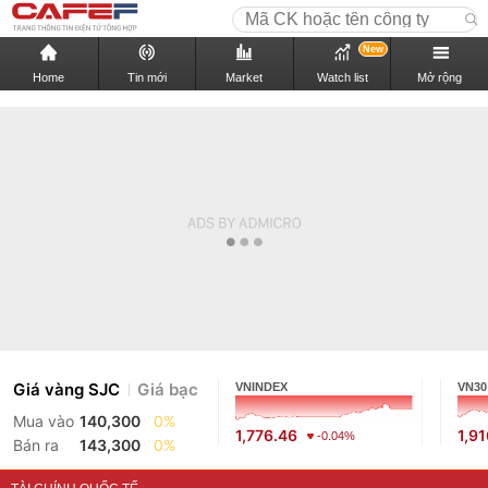
New
Home
Tin mới
Market
Watch list
Mở rộng
Giá vàng SJC
Giá bạc
VNINDEX
VN30
Mua vào
140,300
0%
1,776.46
1,9
-0.04%
Bán ra
143,300
0%