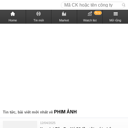
New
Home
Tin mới
Market
Watch list
Mở rộng
PHIM ẢNH
Tin tức, bài viết mới nhất về
12/04/2025