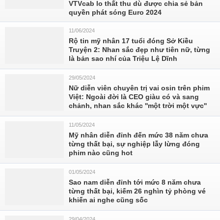
VTVcab lo thất thu dù được chia sẻ bản
quyền phát sóng Euro 2024
11/06/2024
Rộ tin mỹ nhân 17 tuổi đóng Sở Kiều
Truyện 2: Nhan sắc đẹp như tiên nữ, từng
là bản sao nhí của Triệu Lệ Dĩnh
29/05/2024
Nữ diễn viên chuyên trị vai osin trên phim
Việt: Ngoài đời là CEO giàu có và sang
chảnh, nhan sắc khác ''một trời một vực''
11/05/2024
Mỹ nhân diễn đỉnh đến mức 38 năm chưa
từng thất bại, sự nghiệp lẫy lừng đóng
phim nào cũng hot
01/05/2024
Sao nam diễn đỉnh tới mức 8 năm chưa
từng thất bại, kiếm 26 nghìn tỷ phòng vé
khiến ai nghe cũng sốc
29/04/2024