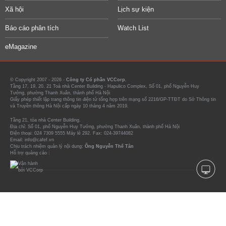
Xã hội
Lịch sự kiện
Báo cáo phân tích
Watch List
eMagazine
© Copyright 2007 - 2026 -
Công ty Cổ phần VCCorp.
Tầng 17, 19, 20, 21 Toà nhà Center Building - Hapulico Complex, Số 01, phố Nguyễn Huy
Tưởng, phường Thanh Xuân, thành phố Hà Nội
Giấy phép thiết lập trang thông tin điện tử tổng hợp trên mạng số 2216/GP-TTĐT do Sở Thông tin
và Truyền thông Hà Nội cấp ngày 10 tháng 4 năm 2019.
Tầng 21, tòa nhà Center Building.
Địa chỉ: Số 01, phố Nguyễn Huy Tưởng, phường Thanh Xuân, thành phố Hà Nội
Điện thoại: 024 7309 5555 Máy lẻ 292. Fax: 024-39744082
Email: info@cafef.vn
Chịu trách nhiệm quản lý nội dung:
Ông Nguyễn Thế Tân
Hỗ trợ quảng cáo :