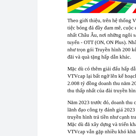
Theo giới thiệu, trên hệ thống 
tiệc bóng đá đầy đam mê, cuộc 
nhất Châu Âu, nơi những ngôi sa
tuyến - OTT (ON, ON Plus). Nhâ
như trọn gói Truyền hình 200 k
đãi và quà tặng hấp dẫn khác.
Mặc dù có thêm giải đấu hấp dẫ
VTVcap lại bất ngờ lên kế hoạch
2.008 tỷ đồng doanh thu năm 20
thu thấp nhất của đài truyền hì
Năm 2023 trước đó, doanh thu 
lãnh đạo công ty đánh giá 2023 
truyền hình trả tiền như cạnh t
Mặc dù đã xây dựng và triển kh
VTVcap vẫn gặp nhiều khó khăn