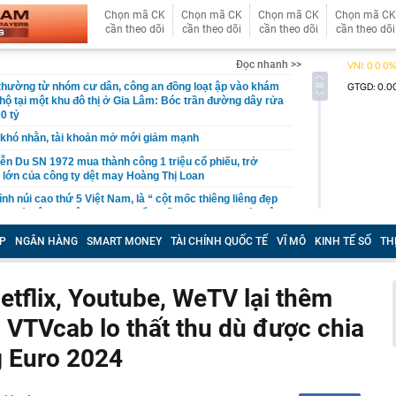
Chọn mã CK
Chọn mã CK
Chọn mã CK
Chọn mã CK
cần theo dõi
cần theo dõi
cần theo dõi
cần theo dõi
Đọc nhanh >>
 thường từ nhóm cư dân, công an đồng loạt ập vào khám
 hộ tại một khu đô thị ở Gia Lâm: Bóc trần đường dây rửa
0 tỷ
khó nhằn, tài khoản mở mới giảm mạnh
ễn Du SN 1972 mua thành công 1 triệu cổ phiếu, trở
 lớn của công ty dệt may Hoàng Thị Loan
đỉnh núi cao thứ 5 Việt Nam, là “ cột mốc thiêng liêng đẹp
ng” ở độ cao trên 3.000m, điểm đến "trong mơ" của dân
P
NGÂN HÀNG
SMART MONEY
TÀI CHÍNH QUỐC TẾ
VĨ MÔ
KINH TẾ SỐ
TH
 hệ thống y khoa tư nhân sở hữu 14 bệnh viện, 2.900
vừa được vinh danh "Hệ thống Y khoa tốt nhất Việt Nam
etflix, Youtube, WeTV lại thêm
hoán bị HoSE cắt margin trong tháng 8
 VTVcab lo thất thu dù được chia
iệp Việt thu hơn 1 tỷ USD ở nước ngoài trong nửa đầu
i nhuận tăng hơn 120%
g Euro 2024
Vietcap dự phóng VN-Index có thể chạm mốc 1.885 điểm
áng 8