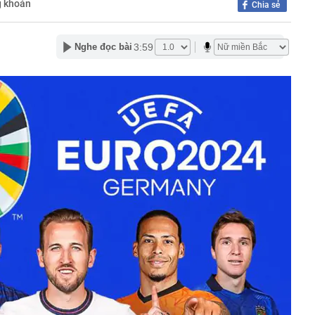
g khoán
lượng tiền hơn 62.000 tỷ đồng, lớn hơn cả Vinhomes,
Chia sẻ
y Điện Máy Xanh, Bách Hóa Xanh, An Khang, vốn hóa
ng DMX
3:59
Nghe đọc bài
 nhà cổ, phát hiện 'kho báu' gồm 1.000 đồng tiền vàng và
ấu trong nhiều ngăn bí mật - giá trị hơn 18 tỷ đồng
ận biết ngôi nhà có phong thuỷ không thuận lợi
ượng khách đến Việt Nam đông nhất 7 tháng đầu năm,
 và Nga, gấp gần 6 lần Ấn Độ
i cây tiết lộ: Khách thường chọn quả to, người trong
tra 5 chi tiết này trước
 cao tốc quỳ gối 1h an ủi khách: 7 năm sau ở khách sạn 5
 ở nhà, bay hạng thương gia
 có xương trẻ khỏe như phụ nữ 30, bác sĩ kinh ngạc khi
a đựng tâm huyết của NSND Tự Long
 4.300 USD/ounce, chuyên gia dự báo đỉnh mới
iệp dầu khí đem hơn 42.200 tỷ đồng gửi ngân hàng
o những người không rút điện ấm siêu tốc trước khi ngủ