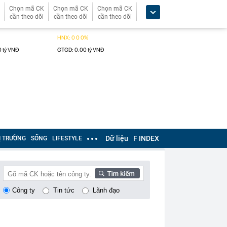
Chọn mã CK
Chọn mã CK
Chọn mã CK
cần theo dõi
cần theo dõi
cần theo dõi
Dữ liệu
F INDEX
Ị TRƯỜNG
SỐNG
LIFESTYLE
Công ty
Tin tức
Lãnh đạo