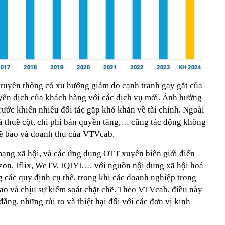
truyền thống có xu hướng giảm do cạnh tranh gay gắt của
yển dịch của khách hàng với các dịch vụ mới. Ảnh hưởng
ước khiến nhiều đối tác gặp khó khăn về tài chính. Ngoài
iá thuê cột, chi phí bản quyền tăng,… cũng tác động không
huê bao và doanh thu của VTVcab.
 mạng xã hội, và các ứng dụng OTT xuyên biên giới điển
zon, Iflix, WeTV, IQIYI,… với nguồn nội dung xã hội hoá
g các quy định cụ thể, trong khi các doanh nghiệp trong
cao và chịu sự kiểm soát chặt chẽ. Theo VTVcab, điều này
ẳng, những rủi ro và thiệt hại đối với các đơn vị kinh