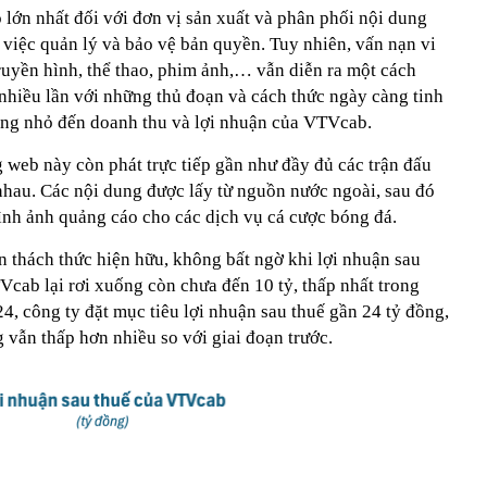
o lớn nhất đối với đơn vị sản xuất và phân phối nội dung
 việc quản lý và bảo vệ bản quyền. Tuy nhiên, vấn nạn vi
uyền hình, thể thao, phim ảnh,… vẫn diễn ra một cách
 nhiều lần với những thủ đoạn và cách thức ngày càng tinh
ông nhỏ đến doanh thu và lợi nhuận của VTVcab.
 web này còn phát trực tiếp gần như đầy đủ các trận đấu
nhau. Các nội dung được lấy từ nguồn nước ngoài, sau đó
ình ảnh quảng cáo cho các dịch vụ cá cược bóng đá.
 thách thức hiện hữu, không bất ngờ khi lợi nhuận sau
cab lại rơi xuống còn chưa đến 10 tỷ, thấp nhất trong
, công ty đặt mục tiêu lợi nhuận sau thuế gần 24 tỷ đồng,
vẫn thấp hơn nhiều so với giai đoạn trước.