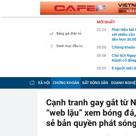
MỚI NHẤT!
01:14
Phát hiện bất
Bảng giá điện tử
xét nhiều căn
tiền hơn 30.00
Danh mục đầu tư
00:08
Chứng khoán 
00:08
Chủ tịch Nguy
thành cổ đông
00:05
Ít người biết 
nhất biên cươ
trekking
XÃ HỘI
CHỨNG KHOÁN
BẤT ĐỘNG SẢN
DOANH NGHIỆ
00:05
Việt Nam có 1
giường bệnh, 
2026"
Cạnh tranh gay gắt từ N
00:05
56 mã chứng k
“web lậu” xem bóng đá,
00:03
Một doanh ngh
năm 2026, lợ
sẻ bản quyền phát són
00:03
Chứng khoán 
ngay trong th