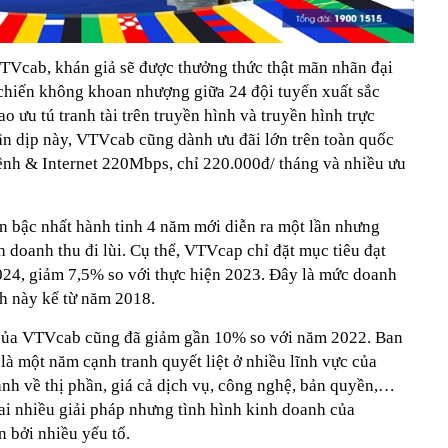
VTVcab, khán giả sẽ được thưởng thức thật mãn nhãn đại
chiến không khoan nhượng giữa 24 đội tuyển xuất sắc
o ưu tú tranh tài trên truyền hình và truyền hình trực
n dịp này, VTVcab cũng dành ưu đãi lớn trên toàn quốc
ênh & Internet 220Mbps, chỉ 220.000đ/ tháng và nhiều ưu
n bậc nhất hành tinh 4 năm mới diễn ra một lần nhưng
 doanh thu đi lùi. Cụ thể, VTVcap chỉ đặt mục tiêu đạt
24, giảm 7,5% so với thực hiện 2023. Đây là mức doanh
nh này kể từ năm 2018.
của VTVcab cũng đã giảm gần 10% so với năm 2022. Ban
là một năm cạnh tranh quyết liệt ở nhiều lĩnh vực của
ranh về thị phần, giá cả dịch vụ, công nghệ, bản quyền,…
ai nhiều giải pháp nhưng tình hình kinh doanh của
 bởi nhiều yếu tố.