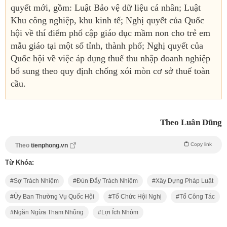
quyết mới, gồm: Luật Bảo vệ dữ liệu cá nhân; Luật
Khu công nghiệp, khu kinh tế; Nghị quyết của Quốc
hội về thí điểm phổ cập giáo dục mầm non cho trẻ em
mẫu giáo tại một số tỉnh, thành phố; Nghị quyết của
Quốc hội về việc áp dụng thuế thu nhập doanh nghiệp
bổ sung theo quy định chống xói mòn cơ sở thuế toàn
cầu.
Theo Luân Dũng
Copy link
Theo
tienphong.vn
Từ Khóa:
Sợ Trách Nhiệm
Đùn Đẩy Trách Nhiệm
Xây Dựng Pháp Luật
Ủy Ban Thường Vụ Quốc Hội
Tổ Chức Hội Nghị
Tổ Công Tác
Ngăn Ngừa Tham Nhũng
Lợi Ích Nhóm