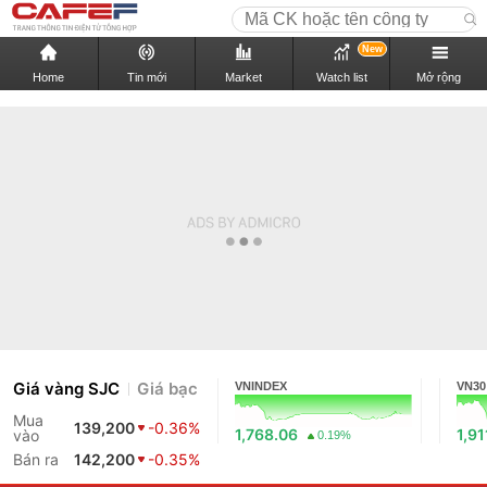
New
Home
Tin mới
Market
Watch list
Mở rộng
Giá vàng SJC
Giá bạc
VNINDEX
VN30
Mua
139,200
-0.36%
1,768.06
1,91
vào
0.19%
Bán ra
142,200
-0.35%