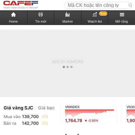
New
Home
Tin mới
Market
Watch list
Mở rộng
Giá vàng SJC
Giá bạc
VNINDEX
VN30
Mua vào
139,700
0%
1,764.78
1,9
-0.66%
Bán ra
142,700
0%