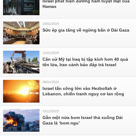
Israel phát hiện đường hầm tuyệt mật của
Hamas
24/01/2024
Sức ép gia tăng về ngừng bắn ở Dải Gaza
21/01/2024
Căn cứ Mỹ tại Iraq bị tập kích hơn 40 quả
tên lửa, Iran cảnh báo đáp trả Israel
08/01/2024
Israel tấn công lớn vào Hezbollah ở
Lebanon, chiến tranh nguy cơ lan rộng
15/12/2023
Gần một nửa bom Israel thả xuống Dải
Gaza là ‘bom ngu’