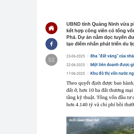
00:01
VNPT nắm giữ 
Viettel Global
00:01
Nắm trong ta
MWG chỉ nga
UBND tỉnh Quảng Ninh vừa phê
00:01
Khám xét ngôi
kết hợp công viên có tổng v
5 thỏi vàng gi
Phả. Dự án nằm dọc tuyến đư
23:28
4 dấu hiệu nh
tạo điểm nhấn phát triển du lịc
23:12
Quốc gia có l
vượt Hàn Quốc
8ha “đất vàng” của nhà
23-06-2025
23:01
Người bán trá
Một liên doanh được gi
nghề lại kiểm 
22-06-2025
23:00
Tiếp viên tàu
Khu đô thị vốn nước ngo
17-06-2025
sao nhiều hơn
Theo quyết định được ban hành,
22:34
Cụ bà 70 tuổi
đất ở, hơn 10 ha đất thương mại 
biết bí quyết
tầng kỹ thuật. Tổng vốn đầu tư 
22:34
Ngôi nhà chứ
hơn 4.140 tỷ và chi phí bồi thườ
22:31
Giá vàng vượt
22:30
Một doanh ngh
22:08
Lời khuyên ch