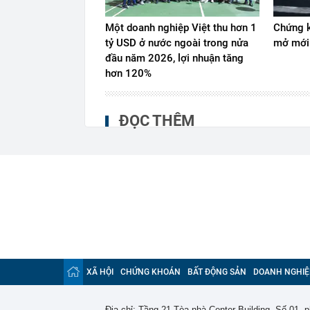
Một doanh nghiệp Việt thu hơn 1
Chứng k
tỷ USD ở nước ngoài trong nửa
mở mới
đầu năm 2026, lợi nhuận tăng
hơn 120%
ĐỌC THÊM
XÃ HỘI
CHỨNG KHOÁN
BẤT ĐỘNG SẢN
DOANH NGHIỆ
Địa chỉ: Tầng 21 Tòa nhà Center Building. Số 01,