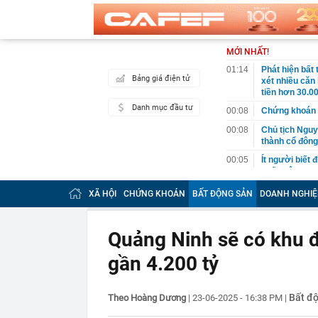
MỚI NHẤT!
01:14
Phát hiện bất
Bảng giá điện tử
xét nhiều căn
tiền hơn 30.00
Danh mục đầu tư
00:08
Chứng khoán 
00:08
Chủ tịch Nguy
thành cổ đông
00:05
Ít người biết 
nhất biên cươ
trekking
XÃ HỘI
CHỨNG KHOÁN
BẤT ĐỘNG SẢN
DOANH NGHIỆ
00:05
Việt Nam có 1
giường bệnh, 
2026"
Quảng Ninh sẽ có khu đô
00:05
56 mã chứng k
gần 4.200 tỷ
00:03
Một doanh ngh
năm 2026, lợ
00:03
Chứng khoán 
Bất đ
Theo Hoàng Dương
|
23-06-2025 - 16:38 PM
|
ngay trong th