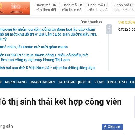
Chọn mã CK
Chọn mã CK
Chọn mã CK
Chọn mã CK
cần theo dõi
cần theo dõi
cần theo dõi
cần theo dõi
Đọc nhanh >>
 thường từ nhóm cư dân, công an đồng loạt ập vào khám
 hộ tại một khu đô thị ở Gia Lâm: Bóc trần đường dây rửa
0 tỷ
khó nhằn, tài khoản mở mới giảm mạnh
ễn Du SN 1972 mua thành công 1 triệu cổ phiếu, trở
 lớn của công ty dệt may Hoàng Thị Loan
đỉnh núi cao thứ 5 Việt Nam, là “ cột mốc thiêng liêng đẹp
ng” ở độ cao trên 3.000m, điểm đến "trong mơ" của dân
P
NGÂN HÀNG
SMART MONEY
TÀI CHÍNH QUỐC TẾ
VĨ MÔ
KINH TẾ SỐ
TH
 hệ thống y khoa tư nhân sở hữu 14 bệnh viện, 2.900
vừa được vinh danh "Hệ thống Y khoa tốt nhất Việt Nam
 thị sinh thái kết hợp công viên
hoán bị HoSE cắt margin trong tháng 8
iệp Việt thu hơn 1 tỷ USD ở nước ngoài trong nửa đầu
i nhuận tăng hơn 120%
Vietcap dự phóng VN-Index có thể chạm mốc 1.885 điểm
ộng sản
Chia sẻ
áng 8