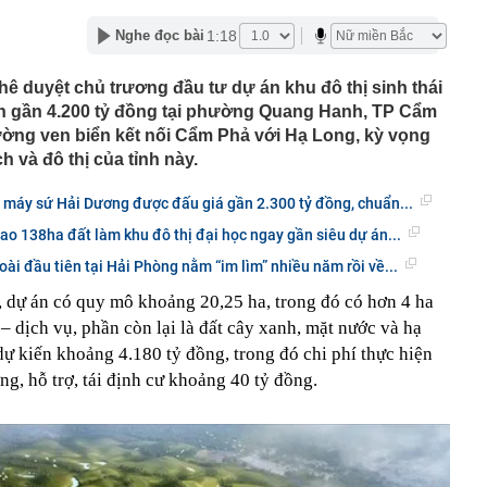
lượng tiền hơn 62.000 tỷ đồng, lớn hơn cả Vinhomes,
1:18
Nghe đọc bài
y Điện Máy Xanh, Bách Hóa Xanh, An Khang, vốn hóa
ng DMX
 duyệt chủ trương đầu tư dự án khu đô thị sinh thái
 nhà cổ, phát hiện 'kho báu' gồm 1.000 đồng tiền vàng và
ốn gần 4.200 tỷ đồng tại phường Quang Hanh, TP Cẩm
ấu trong nhiều ngăn bí mật - giá trị hơn 18 tỷ đồng
ờng ven biển kết nối Cẩm Phả với Hạ Long, kỳ vọng
ận biết ngôi nhà có phong thuỷ không thuận lợi
h và đô thị của tỉnh này.
ượng khách đến Việt Nam đông nhất 7 tháng đầu năm,
 và Nga, gấp gần 6 lần Ấn Độ
 máy sứ Hải Dương được đấu giá gần 2.300 tỷ đồng, chuẩn...
i cây tiết lộ: Khách thường chọn quả to, người trong
ao 138ha đất làm khu đô thị đại học ngay gần siêu dự án...
tra 5 chi tiết này trước
 cao tốc quỳ gối 1h an ủi khách: 7 năm sau ở khách sạn 5
ài đầu tiên tại Hải Phòng nằm “im lìm” nhiều năm rồi về...
 ở nhà, bay hạng thương gia
 dự án có quy mô khoảng 20,25 ha, trong đó có hơn 4 ha
 có xương trẻ khỏe như phụ nữ 30, bác sĩ kinh ngạc khi
– dịch vụ, phần còn lại là đất cây xanh, mặt nước và hạ
dự kiến khoảng 4.180 tỷ đồng, trong đó chi phí thực hiện
a đựng tâm huyết của NSND Tự Long
ng, hỗ trợ, tái định cư khoảng 40 tỷ đồng.
 4.300 USD/ounce, chuyên gia dự báo đỉnh mới
iệp dầu khí đem hơn 42.200 tỷ đồng gửi ngân hàng
o những người không rút điện ấm siêu tốc trước khi ngủ