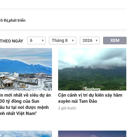
ô thị,
phát triển
XEM
 THEO NGÀY
in mới nhất về siêu dự án
Cận cảnh vị trí dự kiến xây hầm
00 tỷ đồng của Sun
xuyên núi Tam Đảo
ầu tư tại nơi được mệnh
3 giờ trước
ạnh nhất Việt Nam"