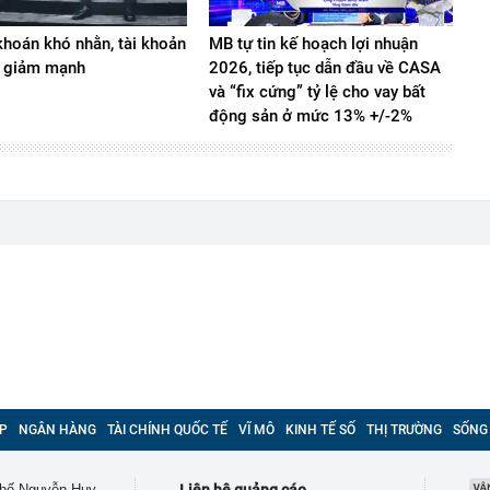
hoán khó nhằn, tài khoản
MB tự tin kế hoạch lợi nhuận
 giảm mạnh
2026, tiếp tục dẫn đầu về CASA
và “fix cứng” tỷ lệ cho vay bất
động sản ở mức 13% +/-2%
P
NGÂN HÀNG
TÀI CHÍNH QUỐC TẾ
VĨ MÔ
KINH TẾ SỐ
THỊ TRƯỜNG
SỐNG
 phố Nguyễn Huy