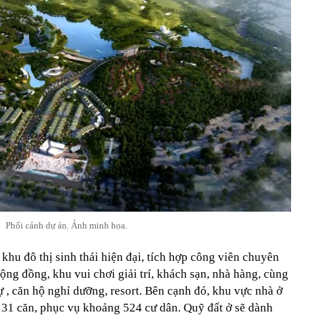
Phối cảnh dự án. Ảnh minh họa.
khu đô thị sinh thái hiện đại, tích hợp công viên chuyên
ộng đồng, khu vui chơi giải trí, khách sạn, nhà hàng, cùng
hự , căn hộ nghỉ dưỡng, resort. Bên cạnh đó, khu vực nhà ở
31 căn, phục vụ khoảng 524 cư dân. Quỹ đất ở sẽ dành