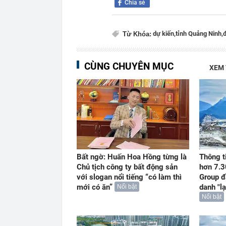
Chia sẻ
dự kiến,
tỉnh Quảng Ninh,
đ
Từ Khóa:
CÙNG CHUYÊN MỤC
XEM
Bất ngờ: Huấn Hoa Hồng từng là
Thông t
Chủ tịch công ty bất động sản
hơn 7.3
với slogan nổi tiếng “có làm thì
Group đ
mới có ăn”
danh "l
Nổi bật
Nổi bật