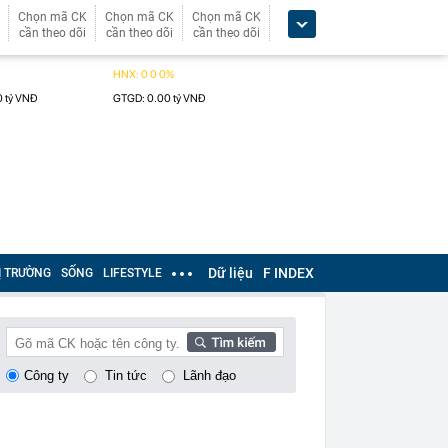
Chọn mã CK
Chọn mã CK
Chọn mã CK
cần theo dõi
cần theo dõi
cần theo dõi
Dữ liệu
F INDEX
Ị TRƯỜNG
SỐNG
LIFESTYLE
Công ty
Tin tức
Lãnh đạo