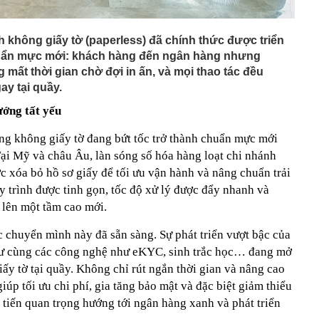
h không giấy tờ (paperless) đã chính thức được triển
huẩn mực mới: khách hàng đến ngân hàng nhưng
 mất thời gian chờ đợi in ấn, và mọi thao tác đều
y tại quầy.
ướng tất yếu
àng không giấy tờ đang bứt tốc trở thành chuẩn mực mới
Tại Mỹ và châu Âu, làn sóng số hóa hàng loạt chi nhánh
 xóa bỏ hồ sơ giấy để tối ưu vận hành và nâng chuẩn trải
 trình được tinh gọn, tốc độ xử lý được đẩy nhanh và
 lên một tầm cao mới.
 chuyển mình này đã sẵn sàng. Sự phát triển vượt bậc của
 cư cùng các công nghệ như eKYC, sinh trắc học… đang mở
ấy tờ tại quầy. Không chỉ rút ngắn thời gian và nâng cao
iúp tối ưu chi phí, gia tăng bảo mật và đặc biệt giảm thiểu
 tiến quan trọng hướng tới ngân hàng xanh và phát triển