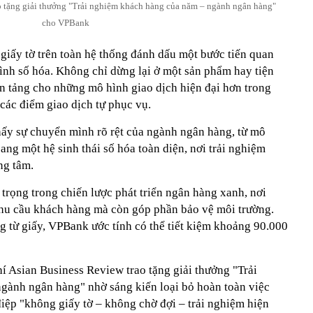
o tặng giải thưởng "Trải nghiệm khách hàng của năm – ngành ngân hàng"
cho VPBank
 giấy tờ trên toàn hệ thống đánh dấu một bước tiến quan
ình số hóa. Không chỉ dừng lại ở một sản phẩm hay tiện
ền tảng cho những mô hình giao dịch hiện đại hơn trong
 các điểm giao dịch tự phục vụ.
hấy sự chuyển mình rõ rệt của ngành ngân hàng, từ mô
ang một hệ sinh thái số hóa toàn diện, nơi trải nghiệm
ng tâm.
trọng trong chiến lược phát triển ngân hàng xanh, nơi
hu cầu khách hàng mà còn góp phần bảo vệ môi trường.
g từ giấy, VPBank ước tính có thể tiết kiệm khoảng 90.000
Asian Business Review trao tặng giải thưởng "Trải
gành ngân hàng" nhờ sáng kiến loại bỏ hoàn toàn việc
iệp "không giấy tờ – không chờ đợi – trải nghiệm hiện