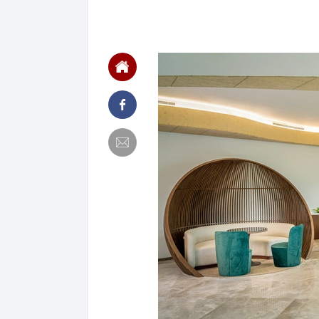
00:01
VNPT nắm giữ 
Viettel Global
00:01
Nắm trong ta
MWG chỉ nga
00:01
Khám xét ngôi
5 thỏi vàng gi
23:28
4 dấu hiệu nh
23:12
Quốc gia có l
vượt Hàn Quốc
23:01
Người bán trá
nghề lại kiểm 
23:00
Tiếp viên tàu
sao nhiều hơn
22:34
Cụ bà 70 tuổi
biết bí quyết
22:34
Ngôi nhà chứ
22:31
Giá vàng vượt
22:30
Một doanh ngh
22:08
Lời khuyên ch