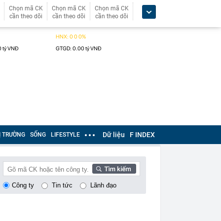
Chọn mã CK
Chọn mã CK
Chọn mã CK
cần theo dõi
cần theo dõi
cần theo dõi
Dữ liệu
F INDEX
Ị TRƯỜNG
SỐNG
LIFESTYLE
Công ty
Tin tức
Lãnh đạo