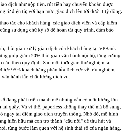
iao dịch như nộp tiền, rút tiền hay chuyển khoản được
ứng từ điện tử, với hạn mức giao dịch lên tới dưới 1 tỷ đồng.
thao tác cho khách hàng, các giao dịch viên và cấp kiểm
cũng sử dụng chữ ký số để hoàn tất quy trình, đảm bảo
nh, thời gian xử lý giao dịch của khách hàng tại VPBank
ũng giúp giảm 50% thời gian vận hành nội bộ, tăng cường
áo cáo theo quy định. Sau một thời gian thử nghiệm tại
được 95% khách hàng phản hồi tích cực về trải nghiệm,
ề vận hành lẫn chất lượng dịch vụ.
g số đang phát triển mạnh mẽ nhưng vẫn có một lượng lớn
tại quầy. Và vì thế, paperless không thay thế mà bổ sung,
số ngay tại điểm giao dịch truyền thống. Nhờ đó, mô hình
ng hiện hữu mà còn trở thành "cầu nối" để thu hút và
i, từng bước làm quen với hệ sinh thái số của ngân hàng.