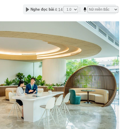
lượng tiền hơn 62.000 tỷ đồng, lớn hơn cả Vinhomes,
4:14
Nghe đọc bài
y Điện Máy Xanh, Bách Hóa Xanh, An Khang, vốn hóa
ng DMX
 nhà cổ, phát hiện 'kho báu' gồm 1.000 đồng tiền vàng và
ấu trong nhiều ngăn bí mật - giá trị hơn 18 tỷ đồng
ận biết ngôi nhà có phong thuỷ không thuận lợi
ượng khách đến Việt Nam đông nhất 7 tháng đầu năm,
 và Nga, gấp gần 6 lần Ấn Độ
i cây tiết lộ: Khách thường chọn quả to, người trong
tra 5 chi tiết này trước
 cao tốc quỳ gối 1h an ủi khách: 7 năm sau ở khách sạn 5
 ở nhà, bay hạng thương gia
 có xương trẻ khỏe như phụ nữ 30, bác sĩ kinh ngạc khi
a đựng tâm huyết của NSND Tự Long
 4.300 USD/ounce, chuyên gia dự báo đỉnh mới
iệp dầu khí đem hơn 42.200 tỷ đồng gửi ngân hàng
o những người không rút điện ấm siêu tốc trước khi ngủ