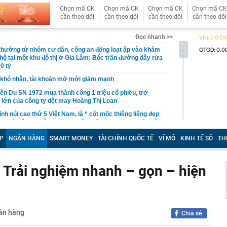
Chọn mã CK
Chọn mã CK
Chọn mã CK
Chọn mã CK
cần theo dõi
cần theo dõi
cần theo dõi
cần theo dõi
Đọc nhanh >>
 thường từ nhóm cư dân, công an đồng loạt ập vào khám
 hộ tại một khu đô thị ở Gia Lâm: Bóc trần đường dây rửa
0 tỷ
khó nhằn, tài khoản mở mới giảm mạnh
ễn Du SN 1972 mua thành công 1 triệu cổ phiếu, trở
 lớn của công ty dệt may Hoàng Thị Loan
đỉnh núi cao thứ 5 Việt Nam, là “ cột mốc thiêng liêng đẹp
ng” ở độ cao trên 3.000m, điểm đến "trong mơ" của dân
P
NGÂN HÀNG
SMART MONEY
TÀI CHÍNH QUỐC TẾ
VĨ MÔ
KINH TẾ SỐ
TH
 hệ thống y khoa tư nhân sở hữu 14 bệnh viện, 2.900
vừa được vinh danh "Hệ thống Y khoa tốt nhất Việt Nam
: Trải nghiệm nhanh – gọn – hiện
hoán bị HoSE cắt margin trong tháng 8
iệp Việt thu hơn 1 tỷ USD ở nước ngoài trong nửa đầu
i nhuận tăng hơn 120%
Vietcap dự phóng VN-Index có thể chạm mốc 1.885 điểm
gân hàng
Chia sẻ
áng 8