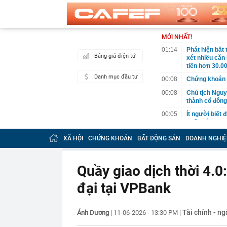
MỚI NHẤT!
01:14
Phát hiện bất
Bảng giá điện tử
xét nhiều căn
tiền hơn 30.00
Danh mục đầu tư
00:08
Chứng khoán 
00:08
Chủ tịch Nguy
thành cổ đông
00:05
Ít người biết 
nhất biên cươ
trekking
XÃ HỘI
CHỨNG KHOÁN
BẤT ĐỘNG SẢN
DOANH NGHIỆ
00:05
Việt Nam có 1
giường bệnh, 
2026"
Quầy giao dịch thời 4.0
00:05
56 mã chứng k
đại tại VPBank
00:03
Một doanh ngh
năm 2026, lợ
00:03
Chứng khoán 
Tài chính - n
Ánh Dương
|
11-06-2026 - 13:30 PM
|
ngay trong th