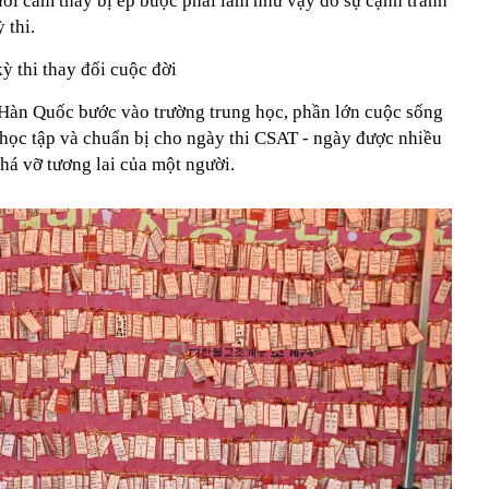
ời cảm thấy bị ép buộc phải làm như vậy do sự cạnh tranh
 thi.
ỳ thi thay đổi cuộc đời
 Hàn Quốc bước vào trường trung học, phần lớn cuộc sống
học tập và chuẩn bị cho ngày thi CSAT - ngày được nhiều
há vỡ tương lai của một người.