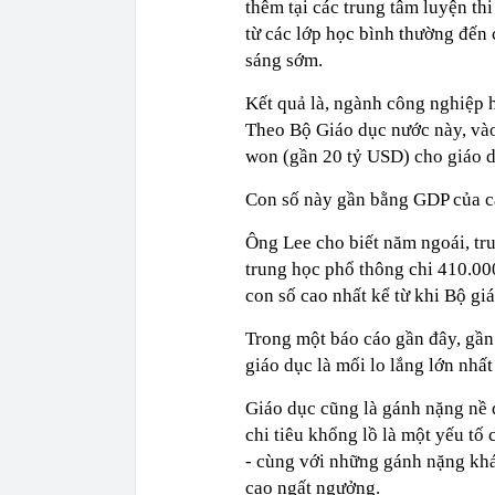
thêm tại các trung tâm luyện th
từ các lớp học bình thường đến c
sáng sớm.
Kết quả là, ngành công nghiệp 
Theo Bộ Giáo dục nước này, và
won (gần 20 tỷ USD) cho giáo d
Con số này gần bằng GDP của cá
Ông Lee cho biết năm ngoái, tru
trung học phổ thông chi 410.00
con số cao nhất kể từ khi Bộ gi
Trong một báo cáo gần đây, gần
giáo dục là mối lo lắng lớn nhất
Giáo dục cũng là gánh nặng nề 
chi tiêu khổng lồ là một yếu t
- cùng với những gánh nặng khác 
cao ngất ngưởng.