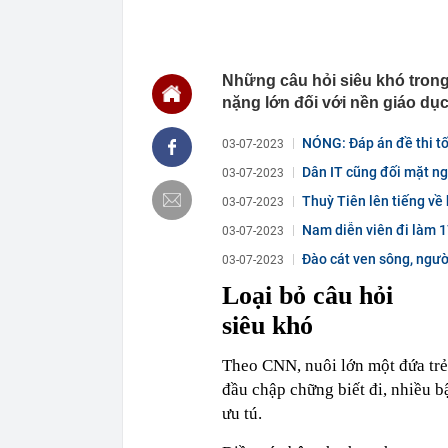
MWG chỉ nga
00:01
Khám xét ngôi
5 thỏi vàng gi
23:28
4 dấu hiệu nh
Những câu hỏi siêu khó tron
23:12
Quốc gia có l
nặng lớn đối với nền giáo dụ
vượt Hàn Quốc
23:01
Người bán trá
NÓNG: Đáp án đề thi t
03-07-2023
nghề lại kiểm 
Dân IT cũng đối mặt ngu
03-07-2023
23:00
Tiếp viên tàu
Nam...
sao nhiều hơn
Thuỳ Tiên lên tiếng về
03-07-2023
22:34
Cụ bà 70 tuổi
Nam diễn viên đi làm 
03-07-2023
biết bí quyết
Đào cát ven sông, người
03-07-2023
22:34
Ngôi nhà chứ
Loại bỏ câu hỏi
22:31
Giá vàng vượt
siêu khó
22:30
Một doanh ngh
22:08
Lời khuyên ch
Theo CNN, nuôi lớn một đứa trẻ
22:06
Nga được cho 
đầu chập chững biết đi, nhiều 
có thể bị khoé
ưu tú.