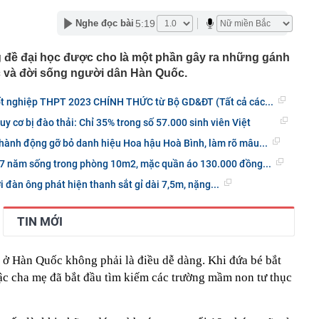
ng DMX
 nhà cổ, phát hiện 'kho báu' gồm 1.000 đồng tiền vàng và
5:19
Nghe đọc bài
ấu trong nhiều ngăn bí mật - giá trị hơn 18 tỷ đồng
ận biết ngôi nhà có phong thuỷ không thuận lợi
g đề đại học được cho là một phần gây ra những gánh
ượng khách đến Việt Nam đông nhất 7 tháng đầu năm,
c và đời sống người dân Hàn Quốc.
 và Nga, gấp gần 6 lần Ấn Độ
i cây tiết lộ: Khách thường chọn quả to, người trong
ốt nghiệp THPT 2023 CHÍNH THỨC từ Bộ GD&ĐT (Tất cả các...
tra 5 chi tiết này trước
y cơ bị đào thải: Chỉ 35% trong số 57.000 sinh viên Việt
 cao tốc quỳ gối 1h an ủi khách: 7 năm sau ở khách sạn 5
 ở nhà, bay hạng thương gia
 hành động gỡ bỏ danh hiệu Hoa hậu Hoà Bình, làm rõ mâu...
 có xương trẻ khỏe như phụ nữ 30, bác sĩ kinh ngạc khi
17 năm sống trong phòng 10m2, mặc quần áo 130.000 đồng...
 đàn ông phát hiện thanh sắt gỉ dài 7,5m, nặng...
a đựng tâm huyết của NSND Tự Long
 4.300 USD/ounce, chuyên gia dự báo đỉnh mới
TIN MỚI
iệp dầu khí đem hơn 42.200 tỷ đồng gửi ngân hàng
o những người không rút điện ấm siêu tốc trước khi ngủ
 ở Hàn Quốc không phải là điều dễ dàng. Khi đứa bé bắt
là có thêm "lá bài" từ Triều Tiên: Điểm yếu của Ukraine
bậc cha mẹ đã bắt đầu tìm kiếm các trường mầm non tư thục
t sâu?