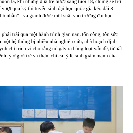
ốn là, khi những đứa trẻ bước sang tuổi 18, chúng sẽ trở
 vượt qua kỳ thi tuyển sinh đại học quốc gia kéo dài 8
khó nhằn" - và giành được một suất vào trường đại học
phải trải qua một hành trình gian nan, tốn công, tốn sức
à một hệ thống bị nhiều nhà nghiên cứu, nhà hoạch định
nh chỉ trích vì cho rằng nó gây ra hàng loạt vấn đề, từ bất
nh lý ở giới trẻ và thậm chí cả tỷ lệ sinh giảm mạnh của