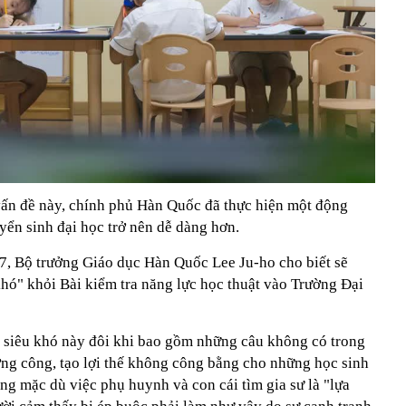
vấn đề này, chính phủ Hàn Quốc đã thực hiện một động
uyển sinh đại học trở nên dễ dàng hơn.
, Bộ trưởng Giáo dục Hàn Quốc Lee Ju-ho cho biết sẽ
 khó" khỏi Bài kiểm tra năng lực học thuật vào Trường Đại
 siêu khó này đôi khi bao gồm những câu không có trong
ờng công, tạo lợi thế không công bằng cho những học sinh
g mặc dù việc phụ huynh và con cái tìm gia sư là "lựa