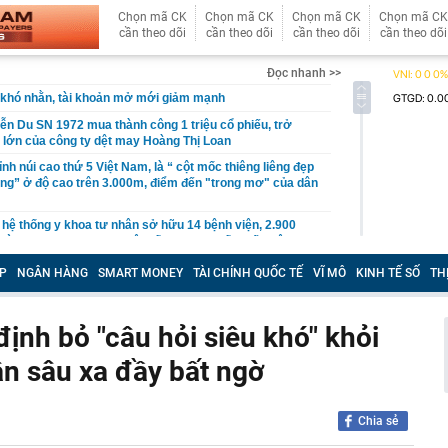
Chọn mã CK
Chọn mã CK
Chọn mã CK
Chọn mã CK
cần theo dõi
cần theo dõi
cần theo dõi
cần theo dõi
Đọc nhanh >>
khó nhằn, tài khoản mở mới giảm mạnh
ễn Du SN 1972 mua thành công 1 triệu cổ phiếu, trở
 lớn của công ty dệt may Hoàng Thị Loan
đỉnh núi cao thứ 5 Việt Nam, là “ cột mốc thiêng liêng đẹp
ng” ở độ cao trên 3.000m, điểm đến "trong mơ" của dân
 hệ thống y khoa tư nhân sở hữu 14 bệnh viện, 2.900
vừa được vinh danh "Hệ thống Y khoa tốt nhất Việt Nam
P
NGÂN HÀNG
SMART MONEY
TÀI CHÍNH QUỐC TẾ
VĨ MÔ
KINH TẾ SỐ
TH
hoán bị HoSE cắt margin trong tháng 8
iệp Việt thu hơn 1 tỷ USD ở nước ngoài trong nửa đầu
i nhuận tăng hơn 120%
ịnh bỏ "câu hỏi siêu khó" khỏi
Vietcap dự phóng VN-Index có thể chạm mốc 1.885 điểm
n sâu xa đầy bất ngờ
áng 8
lượng tiền hơn 62.000 tỷ đồng, lớn hơn cả Vinhomes,
Chia sẻ
y Điện Máy Xanh, Bách Hóa Xanh, An Khang, vốn hóa