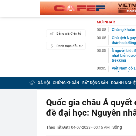
MỚI NHẤT!
00:08
Chứng khoán 
Bảng giá điện tử
00:08
Chủ tịch Nguy
thành cổ đông
Danh mục đầu tư
00:05
Ít người biết 
nhất biên cươ
trekking
00:05
Việt Nam có 1
giường bệnh, 
2026"
XÃ HỘI
CHỨNG KHOÁN
BẤT ĐỘNG SẢN
DOANH NGHIỆ
00:05
56 mã chứng k
00:03
Một doanh ngh
năm 2026, lợ
Quốc gia châu Á quyết đ
00:03
Chứng khoán 
đề đại học: Nguyên nhâ
ngay trong th
00:01
VNPT nắm giữ 
Viettel Global
Sống
Theo Tất Đạt
|
04-07-2023 - 00:15 AM
|
00:01
Nắm trong ta