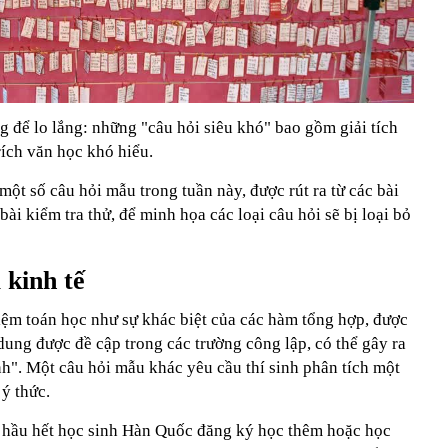
g để lo lắng: những "câu hỏi siêu khó" bao gồm giải tích
ích văn học khó hiểu.
ột số câu hỏi mẫu trong tuần này, được rút ra từ các bài
ài kiểm tra thử, để minh họa các loại câu hỏi sẽ bị loại bỏ
 kinh tế
iệm toán học như sự khác biệt của các hàm tổng hợp, được
dung được đề cập trong các trường công lập, có thể gây ra
nh". Một câu hỏi mẫu khác yêu cầu thí sinh phân tích một
 ý thức.
 hầu hết học sinh Hàn Quốc đăng ký học thêm hoặc học