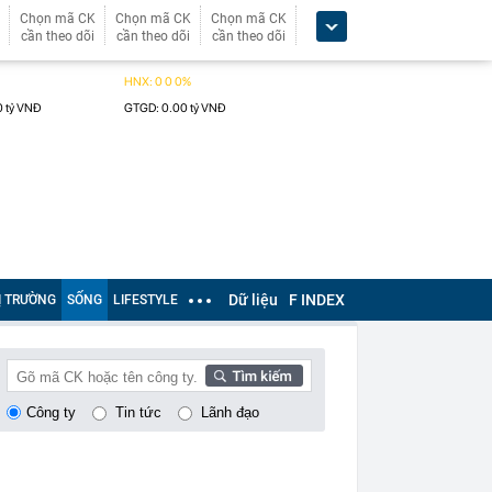
Chọn mã CK
Chọn mã CK
Chọn mã CK
cần theo dõi
cần theo dõi
cần theo dõi
Dữ liệu
F INDEX
Ị TRƯỜNG
SỐNG
LIFESTYLE
Công ty
Tin tức
Lãnh đạo