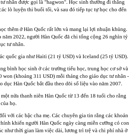
i tư nhân được gọi là "hagwon". Học sinh thường đi thẳng
ác lò luyện thi buổi tối, và sau đó tiếp tục tự học cho đến
học thêm ở Hàn Quốc rất lớn và mang lại lợi nhuận khủng.
o năm 2022, người Hàn Quốc đã chi tổng cộng 26 nghìn tỷ
ục tư nhân.
c quốc gia như Haiti (21 tỷ USD) và Iceland (25 tỷ USD).
ng bình học sinh ở các trường tiểu học, trung học cơ sở và
0 won (khoảng 311 USD) mỗi tháng cho giáo dục tư nhân -
áo dục Hàn Quốc bắt đầu theo dõi số liệu vào năm 2007.
 một nửa thanh niên Hàn Quốc từ 13 đến 18 tuổi cho rằng
 của họ.
đối với các bậc cha mẹ. Các chuyên gia tin rằng các khoản
ố chính khiến người Hàn Quốc ngày càng miễn cưỡng có con
như thời gian làm việc dài, lương trì trệ và chi phí nhà ở