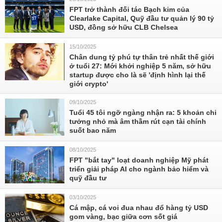
FPT trở thành đối tác Bạch kim của
Clearlake Capital, Quỹ đầu tư quản lý 90 tỷ
USD, đồng sở hữu CLB Chelsea
15/10/2025
Chân dung tỷ phú tự thân trẻ nhất thế giới
ở tuổi 27: Mới khởi nghiệp 5 năm, sở hữu
startup được cho là sẽ 'định hình lại thế
giới crypto'
09/10/2025
Tuổi 45 tôi ngỡ ngàng nhận ra: 5 khoản chi
tưởng nhỏ mà âm thầm rút cạn tài chính
suốt bao năm
08/10/2025
FPT "bắt tay" loạt doanh nghiệp Mỹ phát
triển giải pháp AI cho ngành bảo hiểm và
quỹ đầu tư
03/10/2025
Cá mập, cá voi đua nhau đổ hàng tỷ USD
gom vàng, bạc giữa cơn sốt giá