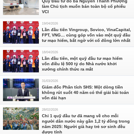
Quỹ Đầu tư do bà Nguyễn Thanh Phượng
làm Chủ tịch muốn bán toàn bộ cổ phiếu
VCI
19/04/2026
Lần đầu tiên Vingroup, Sovico, VinaCapital,
FPT, VNG… cùng góp vốn vào một quỹ đầu
tư mạo hiểm, bất ngờ với cổ đông lớn nhất
18/04/2026
Lần đầu tiên, một quỹ đầu tư mạo hiểm
vốn điều lệ 500 tỷ do Nhà nước khởi
xướng chính thức ra mắt
31/03/2026
Giám đốc Phân tích SHS: Một dòng tiền
không rút suốt 40 năm có thể giải bài toán
vốn dài hạn
28/02/2026
Chỉ 1 quỹ đầu tư đã mang về cho mỗi
người dân nước này gần 1,2 tỷ đồng trong
năm 2025: Người già hay trẻ sơ sinh đều
được tính