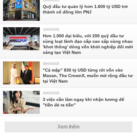
21/05/2025
Quỹ đầu tư quản lý hơn 1.600 tỷ USD trở
thành cổ đông lớn PNJ
15/04/2025
Hơn 1.000 đại biểu, với 200 quỹ đầu tư
cùng loạt lãnh đạo cấp cao sắp cùng nhau
'khơi thông' dòng vốn khởi nghiệp đổi mới
sáng tạo Việt Nam
08/04/2025
"Cá mập" 830 tỷ USD từng rót vốn vào
Masan, The CrownX, muốn mở rộng đầu tư
tại Việt Nam
30/03/2025
3 việc cần làm ngay khi nhận lương để
"tiền đẻ ra tiền"
Xem thêm