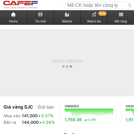
New
Home
Tin mới
Market
Watch list
Mở rộng
Giá vàng SJC
Giá bạc
VNINDEX
VN30
Mua vào
141,000
0.57%
1,768.06
1,91
0.19%
Bán ra
144,000
0.56%