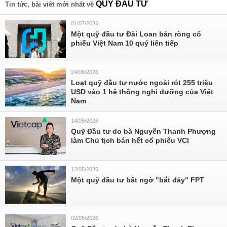
QUỸ ĐẦU TƯ
Tin tức, bài viết mới nhất về
01/07/2026
Một quỹ đầu tư Đài Loan bán ròng cổ
phiếu Việt Nam 10 quý liên tiếp
24/06/2026
Loạt quỹ đầu tư nước ngoài rót 255 triệu
USD vào 1 hệ thống nghỉ dưỡng của Việt
Nam
14/05/2026
Quỹ Đầu tư do bà Nguyễn Thanh Phượng
làm Chủ tịch bán hết cổ phiếu VCI
12/05/2026
Một quỹ đầu tư bất ngờ "bắt đáy" FPT
02/05/2026