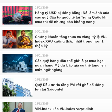
23/02/2026
Hàng tỷ USD bị đóng băng: Nỗi ám ảnh của
các quỹ đầu tư quốc tế tại Trung Quốc khi
mua thì dễ nhưng bán không xong
30/01/2026
Chứng khoán tăng thua xa vàng, tỷ lệ VN-
Index/XAU xuống thấp nhất trong hơn 1
thập kỷ
08/01/2026
Các quỹ hàng đầu thế giới ồ ạt mua bạc,
ngân hàng Mỹ dự báo giá có thể tăng lên
mức ngỡ ngàng
24/12/2025
Quỹ Đầu tư Hạ tầng PVI rời ghế cổ đông
lớn tại Saigontel
23/12/2025
VIN-Index kéo VN-Index vượt đỉnh