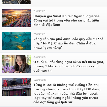
25/09/2025
Chuyên gia VinaCapital: Ngành logistics
đóng vai trò trọng yếu cho sự phát triển
kinh tế Việt Nam
24/09/2025
Vàng liên tục phá đỉnh, các quỹ đầu tư “cá
mập” từ Mỹ, Châu Âu đến Châu Á đua
nhau “gom hàng”
22/09/2025
Ở tuổi 40, tôi từng nghĩ mình tiết kiệm giỏi,
nhưng 3 khoản chi vô ích đã cuốn sạch
quỹ hưu trí
17/09/2025
Từng bị coi là không thể xuống tiền, thị
trường chứng khoán 19.000 tỷ USD đang
lọt vào mắt xanh của nhà đầu tư ngoại,
loạt ‘tay to' đứng ngồi không yên trước
các đợt tăng giá lịch sử