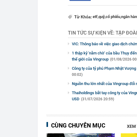
etf,
quỹ,
cổ phiếu,
ngân hàn
Từ Khóa:
TIN TỨC SỰ KIỆN VỀ:
TẬP ĐOÀ
VIC: Thông báo về việc giao dịch chứ
1 thập kỷ 'nằm chờ' của bầu Thụy đến 
thế giới của Vingroup
(01/08/2026 00
Công ty của tỷ phú Phạm Nhật Vượng đ
00:02)
Nguồn thu lớn nhất của Vingroup đổi n
Thaiholdings bắt tay công ty của Vingr
USD
(31/07/2026 20:59)
CÙNG CHUYÊN MỤC
XEM