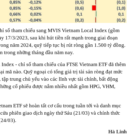
hỉ số tham chiếu sang MVIS Vietnam Local Index (gồm
 17/3/2023, sau khi hút tiền rất mạnh trong giai đoạn
ong năm 2024, quỹ tiếp tục bị rút ròng gần 1.500 tỷ đồng.
n trong những tháng đầu năm nay.
 Index - chỉ số tham chiếu của FTSE Vietnam ETF đã thêm
ại mã nào. Quỹ ngoại có tổng giá trị tài sản ròng đạt mức
 tập trung chủ yếu vào các lĩnh vực tài chính, bất động
.. Những cổ phiếu được nắm nhiều nhất gồm HPG, VHM,
nam ETF sẽ hoàn tất cơ cấu trong tuần tới và danh mục
 cửa phiên giao dịch ngày thứ Sáu (21/03) và chính thức
(24/03).
Hà Linh