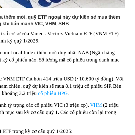
a thêm mới, quỹ ETF ngoại này dự kiến sẽ mua thêm
g khi bán mạnh VIC, VHM, SHB.
ỉ số cơ sở của Vaneck Vectors Vietnam ETF (VNM ETF)
ịnh kỳ quý 1/2025.
tnam Local Index thêm mới duy nhất NAB (Ngân hàng
 kỳ cổ phiếu nào. Số lượng mã cổ phiếu trong danh mục
c VNM ETF đạt hơn 414 triệu USD (~10.600 tỷ đồng). Với
tham chiếu, quỹ dự kiến sẽ mua 8,1 triệu cổ phiếu SIP. Bên
 khoảng 3,2 triệu
cổ phiếu HPG
.
nh tỷ trọng các cổ phiếu VIC (3 triệu cp),
VHM
(2 triệu
anh mục sau kỳ cơ cấu quý 1. Các cổ phiếu còn lại trong
 ETF trong kỳ cơ cấu quý 1/2025: