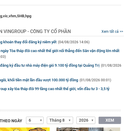
g,
vic,
vhm,
SHB,
hpg
N VINGROUP - CÔNG TY CỔ PHẦN
Xem tất cả >>
ng khoán thay đổi đăng ký niêm yết
(04/08/2026 14:06)
ngày Tòa tháp đôi cao nhất thế giới nối thẳng đến Sân vận động lớn nhất
:03)
ăng ký đầu tư nhà máy điện gió 9.100 tỷ đồng tại Quảng Trị
(01/08/2026
gôi, khối tiền mặt lần đầu vượt 100.000 tỷ đồng
(01/08/2026 00:01)
oup xây tòa tháp đôi 99 tầng cao nhất thế giới, vốn đầu tư 3 - 3,5 tỷ
XEM
 THEO NGÀY