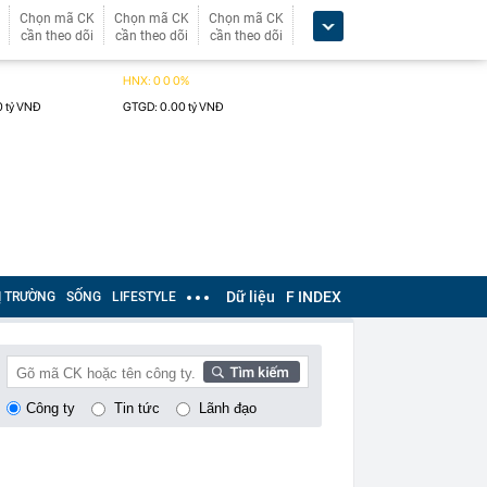
Chọn mã CK
Chọn mã CK
Chọn mã CK
cần theo dõi
cần theo dõi
cần theo dõi
Dữ liệu
F INDEX
Ị TRƯỜNG
SỐNG
LIFESTYLE
Công ty
Tin tức
Lãnh đạo