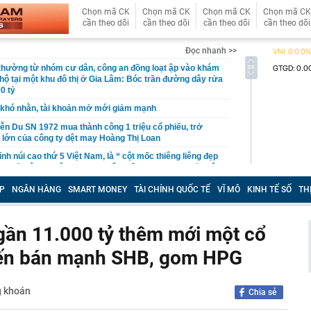
Chọn mã CK
Chọn mã CK
Chọn mã CK
Chọn mã CK
cần theo dõi
cần theo dõi
cần theo dõi
cần theo dõi
Đọc nhanh >>
 thường từ nhóm cư dân, công an đồng loạt ập vào khám
 hộ tại một khu đô thị ở Gia Lâm: Bóc trần đường dây rửa
0 tỷ
khó nhằn, tài khoản mở mới giảm mạnh
ễn Du SN 1972 mua thành công 1 triệu cổ phiếu, trở
 lớn của công ty dệt may Hoàng Thị Loan
đỉnh núi cao thứ 5 Việt Nam, là “ cột mốc thiêng liêng đẹp
ng” ở độ cao trên 3.000m, điểm đến "trong mơ" của dân
P
NGÂN HÀNG
SMART MONEY
TÀI CHÍNH QUỐC TẾ
VĨ MÔ
KINH TẾ SỐ
TH
 hệ thống y khoa tư nhân sở hữu 14 bệnh viện, 2.900
vừa được vinh danh "Hệ thống Y khoa tốt nhất Việt Nam
gần 11.000 tỷ thêm mới một cổ
hoán bị HoSE cắt margin trong tháng 8
iến bán mạnh SHB, gom HPG
iệp Việt thu hơn 1 tỷ USD ở nước ngoài trong nửa đầu
i nhuận tăng hơn 120%
Vietcap dự phóng VN-Index có thể chạm mốc 1.885 điểm
g khoán
Chia sẻ
áng 8