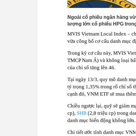
Ngoài cổ phiếu ngân hàng vừ
lượng lớn cổ phiếu HPG tron
MVIS Vietnam Local Index – ch
vừa công bố cơ cấu danh mục đ
Trong kỳ cơ cấu này, MVIS Vie
TMCP Nam Á) và không loại bất
của chỉ số tăng lên 46.
Tại ngày 13/3, quy mô danh mụ
tỷ trọng 1,35% trong rổ chỉ số 
cạnh đó, VNM ETF sẽ mua thêm
Chiều ngược lại, quỹ sẽ giảm mạ
cp),
SHB
(2,8 triệu cp) trong d
danh mục biến động không lớn.
Chi tiết ước tính danh mục VNM