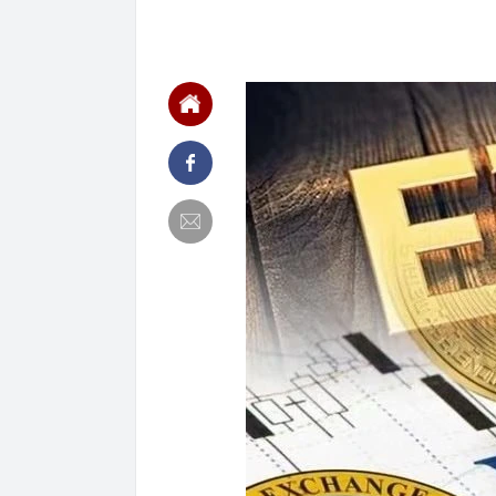
00:01
VNPT nắm giữ 
Viettel Global
00:01
Nắm trong ta
MWG chỉ nga
00:01
Khám xét ngôi
5 thỏi vàng gi
23:28
4 dấu hiệu nh
23:12
Quốc gia có l
vượt Hàn Quốc
23:01
Người bán trá
nghề lại kiểm 
23:00
Tiếp viên tàu
sao nhiều hơn
22:34
Cụ bà 70 tuổi
biết bí quyết
22:34
Ngôi nhà chứ
22:31
Giá vàng vượt
22:30
Một doanh ngh
22:08
Lời khuyên ch