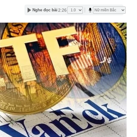
lượng tiền hơn 62.000 tỷ đồng, lớn hơn cả Vinhomes,
2:26
Nghe đọc bài
y Điện Máy Xanh, Bách Hóa Xanh, An Khang, vốn hóa
ng DMX
 nhà cổ, phát hiện 'kho báu' gồm 1.000 đồng tiền vàng và
ấu trong nhiều ngăn bí mật - giá trị hơn 18 tỷ đồng
ận biết ngôi nhà có phong thuỷ không thuận lợi
ượng khách đến Việt Nam đông nhất 7 tháng đầu năm,
 và Nga, gấp gần 6 lần Ấn Độ
i cây tiết lộ: Khách thường chọn quả to, người trong
tra 5 chi tiết này trước
 cao tốc quỳ gối 1h an ủi khách: 7 năm sau ở khách sạn 5
 ở nhà, bay hạng thương gia
 có xương trẻ khỏe như phụ nữ 30, bác sĩ kinh ngạc khi
a đựng tâm huyết của NSND Tự Long
 4.300 USD/ounce, chuyên gia dự báo đỉnh mới
iệp dầu khí đem hơn 42.200 tỷ đồng gửi ngân hàng
o những người không rút điện ấm siêu tốc trước khi ngủ