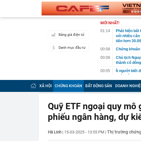
MỚI NHẤT!
01:14
Phát hiện bất
Bảng giá điện tử
xét nhiều căn
tiền hơn 30.00
Danh mục đầu tư
00:08
Chứng khoán 
00:08
Chủ tịch Nguy
thành cổ đông
00:05
Ít người biết 
nhất biên cươ
trekking
XÃ HỘI
CHỨNG KHOÁN
BẤT ĐỘNG SẢN
DOANH NGHIỆ
00:05
Việt Nam có 1
giường bệnh, 
2026"
Quỹ ETF ngoại quy mô 
00:05
56 mã chứng k
phiếu ngân hàng, dự k
00:03
Một doanh ngh
năm 2026, lợ
00:03
Chứng khoán 
Thị trường chứn
Hà Linh
|
15-03-2025 - 13:55 PM
|
ngay trong th