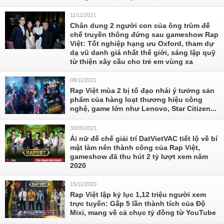
11/11/2021
Chân dung 2 người con của ông trùm đế
chế truyền thông đứng sau gameshow Rap
Việt: Tốt nghiệp hạng ưu Oxford, tham dự
dạ vũ danh giá nhất thế giới, sáng lập quỹ
từ thiện xây cầu cho trẻ em vùng xa
08/11/2021
Rap Việt mùa 2 bị tố đạo nhái ý tưởng sản
phẩm của hàng loạt thương hiệu công
nghệ, game lớn như Lenovo, Star Citizen...
30/05/2021
Ái nữ đế chế giải trí DatVietVAC tiết lộ về bí
mật làm nên thành công của Rap Việt,
gameshow đã thu hút 2 tỷ lượt xem năm
2020
15/11/2020
Rap Việt lập kỷ lục 1,12 triệu người xem
trực tuyến: Gấp 5 lần thành tích của Độ
Mixi, mang về cả chục tỷ đồng từ YouTube