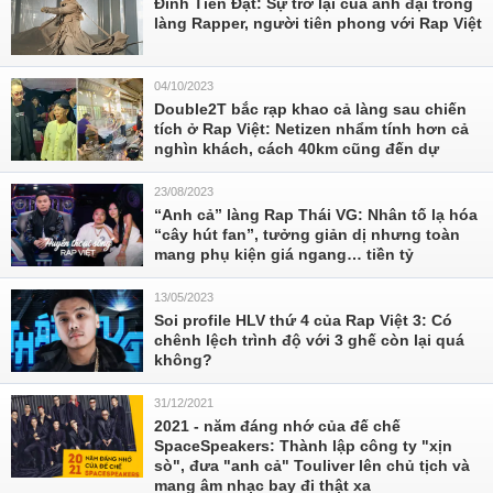
Đinh Tiến Đạt: Sự trở lại của anh đại trong
làng Rapper, người tiên phong với Rap Việt
04/10/2023
Double2T bắc rạp khao cả làng sau chiến
tích ở Rap Việt: Netizen nhẩm tính hơn cả
nghìn khách, cách 40km cũng đến dự
23/08/2023
“Anh cả” làng Rap Thái VG: Nhân tố lạ hóa
“cây hút fan”, tưởng giản dị nhưng toàn
mang phụ kiện giá ngang… tiền tỷ
13/05/2023
Soi profile HLV thứ 4 của Rap Việt 3: Có
chênh lệch trình độ với 3 ghế còn lại quá
không?
31/12/2021
2021 - năm đáng nhớ của đế chế
SpaceSpeakers: Thành lập công ty "xịn
sò", đưa "anh cả" Touliver lên chủ tịch và
mang âm nhạc bay đi thật xa