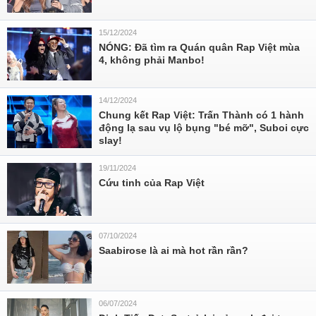
15/12/2024
NÓNG: Đã tìm ra Quán quân Rap Việt mùa
4, không phải Manbo!
14/12/2024
Chung kết Rap Việt: Trấn Thành có 1 hành
động lạ sau vụ lộ bụng "bé mỡ", Suboi cực
slay!
19/11/2024
Cứu tinh của Rap Việt
07/10/2024
Saabirose là ai mà hot rần rần?
06/07/2024