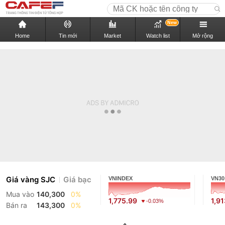
New
Home
Tin mới
Market
Watch list
Mở rộng
Giá vàng SJC
Giá bạc
VNINDEX
VN30
Mua vào
140,300
0%
1,775.99
1,91
-0.03%
Bán ra
143,300
0%