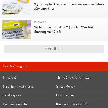
Mỹ công bố báo cáo bom tấn về chai nhựa
gây ung thư
12/01/2015
Ngành dược phẩm Mỹ chào đón hai
thương vụ tỷ đô
Xem thêm
Lên đầu trang
Trang chủ
Thị trường chứng khoán
Tài chính - Ngân hàng
Smart Money
Bất động sản
Doanh nghiệp
Tài chính quốc tế
Kinh tế vĩ mô - Đầu tư