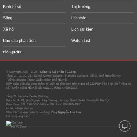
Kinh tế số
Thị trường
Sống
Lifestyle
Xã hội
Lịch sự kiện
Báo cáo phân tích
Watch List
eMagazine
© Copyright 2007 - 2026 -
Công ty Cổ phần VCCorp.
Tầng 17, 19, 20, 21 Toà nhà Center Building - Hapulico Complex, Số 01, phố Nguyễn Huy
Tưởng, phường Thanh Xuân, thành phố Hà Nội
Giấy phép thiết lập trang thông tin điện tử tổng hợp trên mạng số 2216/GP-TTĐT do Sở Thông tin
và Truyền thông Hà Nội cấp ngày 10 tháng 4 năm 2019.
Tầng 21, tòa nhà Center Building.
Địa chỉ: Số 01, phố Nguyễn Huy Tưởng, phường Thanh Xuân, thành phố Hà Nội
Điện thoại: 024 7309 5555 Máy lẻ 292. Fax: 024-39744082
Email: info@cafef.vn
Chịu trách nhiệm quản lý nội dung:
Ông Nguyễn Thế Tân
Hỗ trợ quảng cáo :