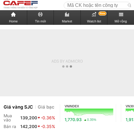
New
Home
Tin mới
Market
Watch list
Mở rộng
Giá vàng SJC
Giá bạc
VNINDEX
VN30
Mua
139,200
-0.36%
1,770.93
1,9
vào
0.35%
Bán ra
142,200
-0.35%