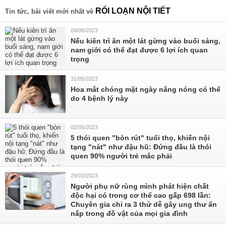
RỐI LOẠN NỘI TIẾT
Tin tức, bài viết mới nhất về
04/06/2023
Nếu kiên trì ăn một lát gừng vào buổi sáng,
nam giới có thể đạt được 6 lợi ích quan
trọng
31/05/2023
Hoa mắt chóng mặt ngày nắng nóng có thể
do 4 bệnh lý này
02/05/2023
5 thói quen "bòn rút" tuổi thọ, khiến nội
tạng "nát" như đậu hũ: Đứng đầu là thói
quen 90% người trẻ mắc phải
29/03/2023
Người phụ nữ rùng mình phát hiện chất
độc hại có trong cơ thể cao gấp 698 lần:
Chuyên gia chỉ ra 3 thứ dễ gây ung thư ẩn
nấp trong đồ vật của mọi gia đình