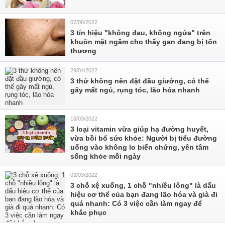
07/06/2022
3 tín hiệu "không đau, không ngứa" trên
khuôn mặt ngầm cho thấy gan đang bị tổn
thương
29/04/2022
3 thứ không nên đặt đầu giường, có thể
gây mất ngủ, rụng tóc, lão hóa nhanh
18/03/2022
3 loại vitamin vừa giúp hạ đường huyết,
vừa bồi bổ sức khỏe: Người bị tiểu đường
uống vào không lo biến chứng, yên tâm
sống khỏe mỗi ngày
03/03/2022
3 chỗ xệ xuống, 1 chỗ "nhiều lông" là dấu
hiệu cơ thể của bạn đang lão hóa và già đi
quá nhanh: Có 3 việc cần làm ngay để
khắc phục