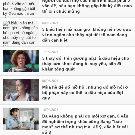
Người có tuổi thọ cao hiếm khi mắc phải 5
vấn đề, nếu bạn không gặp bất kỳ điều nào
thì xin chúc mừng
04/10/2021
3 biểu hiện mà nam giới không nên bỏ qua
vì nó ngầm cho thấy nội tiết tố nam đang
dần cạn kiệt
17/09/2021
3 thay đổi trên gương mặt là dấu hiệu cho
thấy sức khỏe đang bị suy yếu, cần đi
khám tổng quát
06/06/2021
Mùa hè dễ đổ mồ hôi, nhưng đổ mồ hôi ở
bộ phận này có thể là dấu hiệu của đột
quỵ
10/04/2021
Da vàng không phải do mỗi xơ gan, 6 vấn
đề nghiêm trọng khác cũng đang “bào
mòn” cơ thể nhưng ít ai để ý, đặc biệt cái
số 3