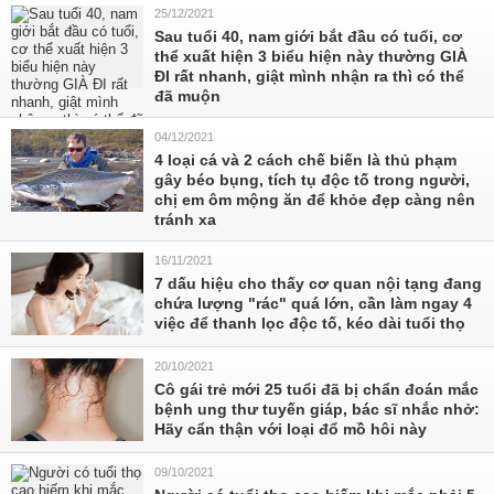
25/12/2021
Sau tuổi 40, nam giới bắt đầu có tuổi, cơ
thể xuất hiện 3 biểu hiện này thường GIÀ
ĐI rất nhanh, giật mình nhận ra thì có thể
đã muộn
04/12/2021
4 loại cá và 2 cách chế biến là thủ phạm
gây béo bụng, tích tụ độc tố trong người,
chị em ôm mộng ăn để khỏe đẹp càng nên
tránh xa
16/11/2021
7 dấu hiệu cho thấy cơ quan nội tạng đang
chứa lượng "rác" quá lớn, cần làm ngay 4
việc để thanh lọc độc tố, kéo dài tuổi thọ
20/10/2021
Cô gái trẻ mới 25 tuổi đã bị chẩn đoán mắc
bệnh ung thư tuyến giáp, bác sĩ nhắc nhở:
Hãy cẩn thận với loại đổ mồ hôi này
09/10/2021