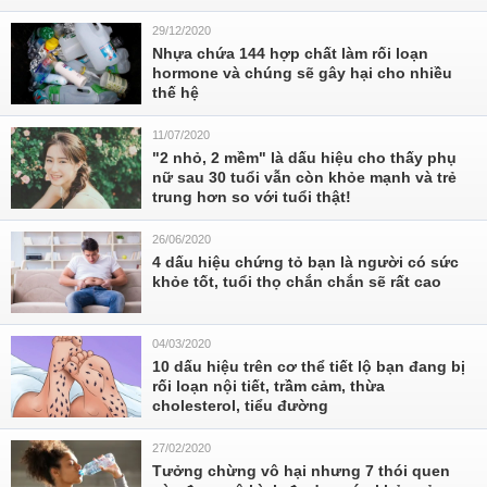
29/12/2020
Nhựa chứa 144 hợp chất làm rối loạn
hormone và chúng sẽ gây hại cho nhiều
thế hệ
11/07/2020
"2 nhỏ, 2 mềm" là dấu hiệu cho thấy phụ
nữ sau 30 tuổi vẫn còn khỏe mạnh và trẻ
trung hơn so với tuổi thật!
26/06/2020
4 dấu hiệu chứng tỏ bạn là người có sức
khỏe tốt, tuổi thọ chắn chắn sẽ rất cao
04/03/2020
10 dấu hiệu trên cơ thể tiết lộ bạn đang bị
rối loạn nội tiết, trầm cảm, thừa
cholesterol, tiểu đường
27/02/2020
Tưởng chừng vô hại nhưng 7 thói quen