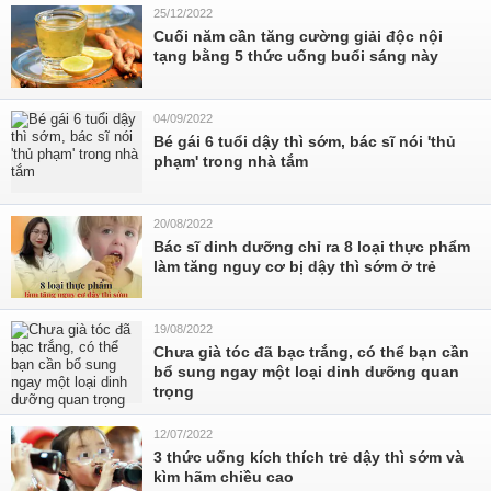
25/12/2022
Cuối năm cần tăng cường giải độc nội
tạng bằng 5 thức uống buổi sáng này
04/09/2022
Bé gái 6 tuổi dậy thì sớm, bác sĩ nói 'thủ
phạm' trong nhà tắm
20/08/2022
Bác sĩ dinh dưỡng chỉ ra 8 loại thực phẩm
làm tăng nguy cơ bị dậy thì sớm ở trẻ
19/08/2022
Chưa già tóc đã bạc trắng, có thể bạn cần
bổ sung ngay một loại dinh dưỡng quan
trọng
12/07/2022
3 thức uống kích thích trẻ dậy thì sớm và
kìm hãm chiều cao