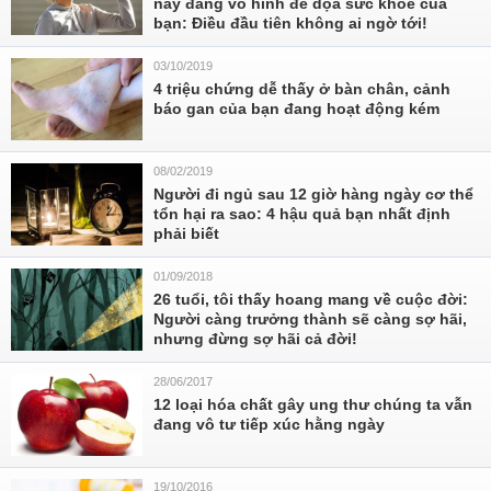
này đang vô hình đe dọa sức khỏe của
bạn: Điều đầu tiên không ai ngờ tới!
03/10/2019
4 triệu chứng dễ thấy ở bàn chân, cảnh
báo gan của bạn đang hoạt động kém
08/02/2019
Người đi ngủ sau 12 giờ hàng ngày cơ thể
tổn hại ra sao: 4 hậu quả bạn nhất định
phải biết
01/09/2018
26 tuổi, tôi thấy hoang mang về cuộc đời:
Người càng trưởng thành sẽ càng sợ hãi,
nhưng đừng sợ hãi cả đời!
28/06/2017
12 loại hóa chất gây ung thư chúng ta vẫn
đang vô tư tiếp xúc hằng ngày
19/10/2016