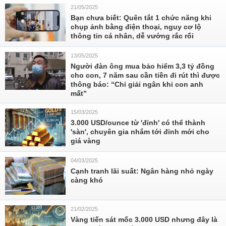
21/05/2025
Bạn chưa biết: Quên tắt 1 chức năng khi
chụp ảnh bằng điện thoại, nguy cơ lộ
thông tin cá nhân, dễ vướng rắc rối
13/05/2025
Người đàn ông mua bảo hiểm 3,3 tỷ đồng
cho con, 7 năm sau cần tiền đi rút thì được
thông báo: “Chỉ giải ngân khi con anh
mất”
15/03/2025
3.000 USD/ounce từ 'đỉnh' có thể thành
'sàn', chuyên gia nhắm tới đỉnh mới cho
giá vàng
04/03/2025
Cạnh tranh lãi suất: Ngân hàng nhỏ ngày
càng khó
21/02/2025
Vàng tiến sát mốc 3.000 USD nhưng đây là