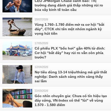
CEO JPMorgan Chase cảnh báo: Thị
trường đang đánh giá thấp những rủi ro
bủa vây kinh tế toàn cầu
20/07/2026
Vùng 1.760–1.780 điểm mở ra cơ hội "bắt
đáy", CTCK chỉ tên một nhóm ngành kỳ
vọng hút tiền
17/05/2026
Cổ phiếu PLX “bốc hơi” gần 40% từ đỉnh:
Cơ hội “bắt đáy” hay rủi ro vẫn còn phía
trước?
12/04/2026
Nợ tiêu dùng 13-14 triệu/tháng mà giờ thất
nghiệp: Danh sách càng nhìn càng thấy
sai lầm
22/03/2026
Góc nhìn chuyên gia: Chưa có tín hiệu tạo
đáy cứng, VN-Index có thể "lùi" về vùng
1.570 - 1.580 điểm