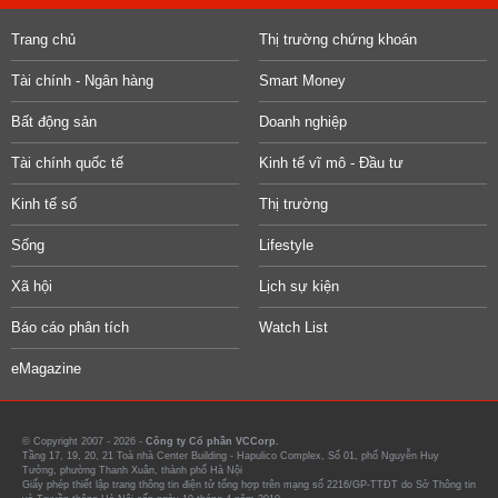
Trang chủ
Thị trường chứng khoán
Tài chính - Ngân hàng
Smart Money
Bất động sản
Doanh nghiệp
Tài chính quốc tế
Kinh tế vĩ mô - Đầu tư
Kinh tế số
Thị trường
Sống
Lifestyle
Xã hội
Lịch sự kiện
Báo cáo phân tích
Watch List
eMagazine
© Copyright 2007 - 2026 -
Công ty Cổ phần VCCorp.
Tầng 17, 19, 20, 21 Toà nhà Center Building - Hapulico Complex, Số 01, phố Nguyễn Huy
Tưởng, phường Thanh Xuân, thành phố Hà Nội
Giấy phép thiết lập trang thông tin điện tử tổng hợp trên mạng số 2216/GP-TTĐT do Sở Thông tin