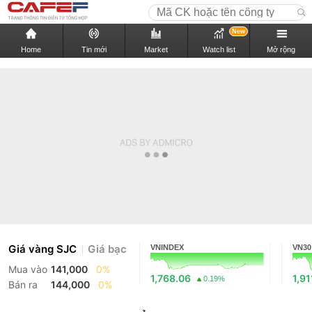
New
Home
Tin mới
Market
Watch list
Mở rộng
Giá vàng SJC
Giá bạc
VNINDEX
VN30
Mua vào
141,000
0%
1,768.06
1,91
0.19%
Bán ra
144,000
0%