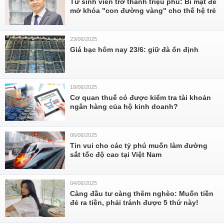
Từ sinh viên trở thành triệu phú: Bí mật để
mở khóa "con đường vàng" cho thế hệ trẻ
23/06/2025
Giá bạc hôm nay 23/6: giữ đà ổn định
18/06/2025
Cơ quan thuế có được kiểm tra tài khoản
ngân hàng của hộ kinh doanh?
06/06/2025
Tin vui cho các tỷ phú muốn làm đường
sắt tốc độ cao tại Việt Nam
04/06/2025
Càng đầu tư càng thêm nghèo: Muốn tiền
đẻ ra tiền, phải tránh được 5 thứ này!