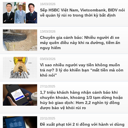
16/03/2026
Sếp HSBC Việt Nam, Vietcombank, BIDV nói
về quản lý rủi ro trong thời kỳ bất định
13/03/2026
Chuyên gia cảnh báo: Nhiều người đi xe
máy quên điều này khi ra đường, tiềm ẩn
nguy hiểm
03/03/2026
Vì sao nhiều người vay tiền không muốn
trả nợ? 3 lý do khiến bạn “mất tiền mà còn
khó nói”
27/11/2025
1,7 triệu khách hàng nhận cảnh báo khi
chuyển khoản, khoảng 1/3 tạm dừng hoặc
hủy bỏ giao dịch: Hơn 2,2 nghìn tỷ đồng
được bảo vệ khỏi rủi ro
22/11/2025
Đề xuất phạt tới 2 tỉ đồng với hành vi dùng