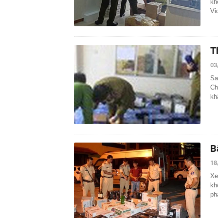
kh
Vi
T
03
Sa
Ch
kh
B
18
Xe
kh
ph