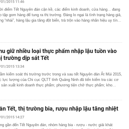
/01/2015 11:46
ời điểm Tết Nguyên đán cận kề, các điểm kinh doanh, cửa hàng... đang
p tập gom hàng để tung ra thị trường. Đáng lo ngại là tình trạng hàng giả,
ng “nhái”, hàng lậu gia tăng đột biến, trà trộn vào hàng nhãn hiệu uy tín…
hu giữ nhiều loại thực phẩm nhập lậu tuồn vào
hị trường dịp sát Tết
/01/2015 13:34
ằm kiểm soát thị trường trước trong và sau tết Nguyên đán Ất Mùi 2015,
c lực lượng của Chi cục QLTT tỉnh Quảng Ninh đã tiến kiểm tra các cơ
 sản xuất kinh doanh thực phẩm; phương tiện chở thực phẩm; kho…
ần Tết, thị trường bia, rượu nhập lậu tăng nhiệt
/01/2015 14:27
ng gần đến Tết Nguyên đán, nhóm hàng bia - rượu - nước giải khát