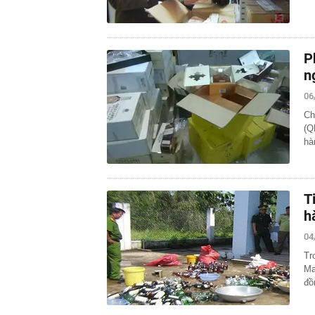
P
n
06
Ch
(Q
hà
T
h
04
Tr
Ma
đồ