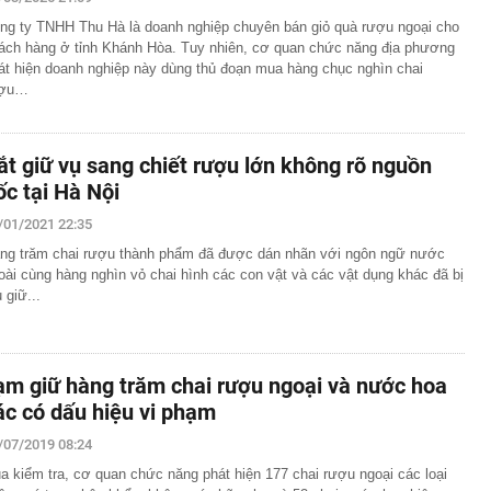
ng ty TNHH Thu Hà là doanh nghiệp chuyên bán giỏ quà rượu ngoại cho
t kiệm hơn 77 triệu đồng, 2 tháng sau được ngân hàng
ách hàng ở tỉnh Khánh Hòa. Tuy nhiên, cơ quan chức năng địa phương
ông báo: “Tiền đang nằm trong tài khoản của công ty bảo
át hiện doanh nghiệp này dùng thủ đoạn mua hàng chục nghìn chai
ượu…
p (V68) báo lãi tăng 200% trước thềm đưa cổ phiếu lên
nda SH, xe tay ga Ý Lambretta J200 lộ diện sở hữu
ắt giữ vụ sang chiết rượu lớn không rõ nguồn
i kênh
ốc tại Hà Nội
đới giật cấp 8 trên Vịnh Bắc Bộ, nhiều vùng biển sóng
/01/2021 22:35
cầu cứu' đồng minh của Mỹ
ng trăm chai rượu thành phẩm đã được dán nhãn với ngôn ngữ nước
oài cùng hàng nghìn vỏ chai hình các con vật và các vật dụng khác đã bị
ờng báo tin vui
 giữ...
án cá cần bỏ ngay
ng nhà, người dân bất ngờ thấy cảnh tượng "nổi da gà",
đến xem
ạm giữ hàng trăm chai rượu ngoại và nước hoa
uôi xới cơm lại có những chấm tròn? Hơn 90% người
ết hết công dụng
ác có dấu hiệu vi phạm
nh đôi cùng tốt nghiệp Xuất sắc Đại học Ngoại ngữ
/07/2019 08:24
a kiểm tra, cơ quan chức năng phát hiện 177 chai rượu ngoại các loại