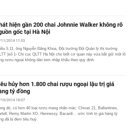
hát hiện gần 200 chai Johnnie Walker không rõ
guồn gốc tại Hà Nội
/11/2014 11:53
iều 5.11, ông Nguyễn Đăng Khoa, Đội trưởng Đội Quản lý thị trường
LTT )số 1- Chi cục QLTT Hà Nội cho biết cơ quan này vừa bắt giữ một lô
ng rượu ngoại không dán tem nhập khẩu theo quy định.
iêu hủy hơn 1.800 chai rượu ngoại lậu trị giá
àng tỷ đồng
/10/2014 18:07
ong đó, có hơn 40 loại rượu mang nhãn mác: Chivas 21, Ballantines,
rtell, Remy Martin XO, Hennessy, Bacardi… ước tính trị giá hàng tỷ
ng đã bị đem tiêu huỷ.