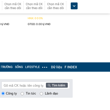
Chọn mã CK
Chọn mã CK
Chọn mã CK
cần theo dõi
cần theo dõi
cần theo dõi
Dữ liệu
F INDEX
Ị TRƯỜNG
SỐNG
LIFESTYLE
Công ty
Tin tức
Lãnh đạo