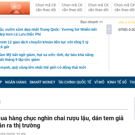
Chọn mã CK
Chọn mã CK
Chọn mã CK
Chọn mã CK
cần theo dõi
cần theo dõi
cần theo dõi
cần theo dõi
Đọc nhanh >>
ặc sườn xám đẹp nhất Trung Quốc: Vương Sở Nhiên bét
đẹp hơn cả Lưu Diệc Phi
inh 12 giao dịch chuyển khoản liên tục với tổng 5 tỷ
16 giờ
làm Mỹ bất ngờ giảm, hụt xa ước tính, dự báo khả năng
uất tháng 9 lập tức giảm
 mạnh, quỹ vàng lớn nhất thế giới có động thái mới
tin, giấy tờ người dân cần sớm tích hợp vào VNeID để
yền lợi
P
NGÂN HÀNG
SMART MONEY
TÀI CHÍNH QUỐC TẾ
VĨ MÔ
KINH TẾ SỐ
TH
n tăng cao hơn vàng miếng
g "kỳ lạ" tựa mình vào dãy núi đá vôi ở Phong Nha:
I
 tre, nội thất bằng gỗ tái chế, du khách như bước vào
ưa
thông báo: Tạm hoãn xuất cảnh đối với tất cả những ai
ua hàng chục nghìn chai rượu lậu, dán tem giả
nh sách sau đây
án ra thị trường
tối ưu công năng cho ngân sách hạn chế
/03/2026 21:09
công suất thiết kế, Hà Nội giải bài toán chống ngập ra