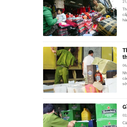
21
Th
cấ
hà
T
t
06
Nh
cá
sở
G
02
Cà