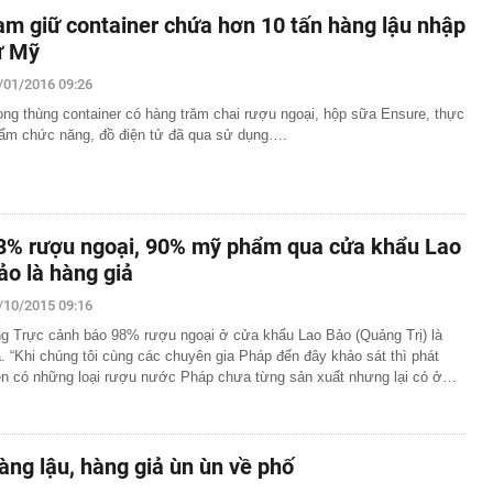
ạm giữ container chứa hơn 10 tấn hàng lậu nhập
ừ Mỹ
/01/2016 09:26
ong thùng container có hàng trăm chai rượu ngoại, hộp sữa Ensure, thực
ẩm chức năng, đồ điện tử đã qua sử dụng….
8% rượu ngoại, 90% mỹ phẩm qua cửa khẩu Lao
ảo là hàng giả
/10/2015 09:16
g Trực cảnh báo 98% rượu ngoại ở cửa khẩu Lao Bảo (Quảng Trị) là
ả. “Khi chúng tôi cùng các chuyên gia Pháp đến đây khảo sát thì phát
ện có những loại rượu nước Pháp chưa từng sản xuất nhưng lại có ở…
àng lậu, hàng giả ùn ùn về phố