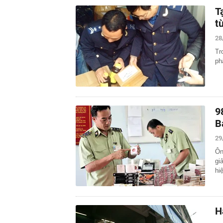
T
t
28
Tr
ph
9
B
29
Ôn
gi
hi
H