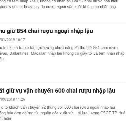
ông có tem nhập khẩu, không có nhãn phụ và 52 chai nước hoa hiệu
ctoria's secret heavenly do nước ngoài sản xuất không có nhãn phụ.
hu giữ 854 chai rượu ngoại nhập lậu
/01/2019 16:17
u khi kiểm tra xe tải, lực lượng chức năng đã thu giữ 854 chai rượu
ivas, Ballantines, Macallan nhập lậu không có giấy tờ và tem nhãn nhập
ẩu...
ắt giữ vụ vận chuyển 600 chai rượu nhập lậu
/09/2018 11:26
 ô tô khách vận chuyển 72 thùng với 600 chai rượu ngoại nhập lậu
ông hóa đơn chứng từ, nguồn gốc xuất xứ... bị lực lượng CSGT TP Huế
át hiện.