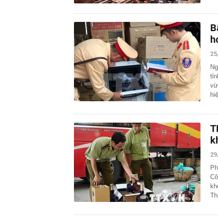
B
h
25
Ng
tỉ
vừ
hi
T
k
29
Ph
Cô
kh
T