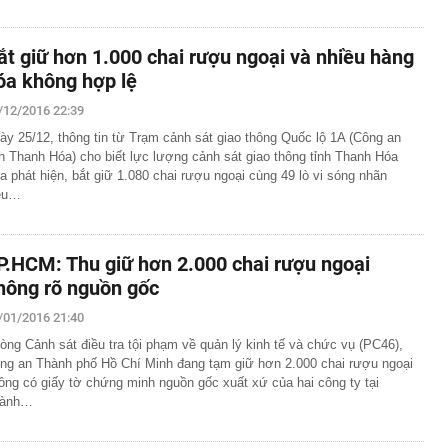
ắt giữ hơn 1.000 chai rượu ngoại và nhiều hàng
óa không hợp lệ
/12/2016 22:39
ày 25/12, thông tin từ Trạm cảnh sát giao thông Quốc lộ 1A (Công an
nh Thanh Hóa) cho biết lực lượng cảnh sát giao thông tỉnh Thanh Hóa
a phát hiện, bắt giữ 1.080 chai rượu ngoại cùng 49 lò vi sóng nhãn
ệu…
P.HCM: Thu giữ hơn 2.000 chai rượu ngoại
hông rõ nguồn gốc
/01/2016 21:40
òng Cảnh sát điều tra tội phạm về quản lý kinh tế và chức vụ (PC46),
ng an Thành phố Hồ Chí Minh đang tạm giữ hơn 2.000 chai rượu ngoại
ông có giấy tờ chứng minh nguồn gốc xuất xứ của hai công ty tại
hành…