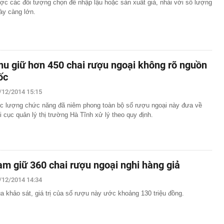
ợc các đối tượng chọn để nhập lậu hoặc sản xuất giả, nhái với số lượng
ày càng lớn.
hu giữ hơn 450 chai rượu ngoại không rõ nguồn
ốc
/12/2014 15:15
c lượng chức năng đã niêm phong toàn bộ số rượu ngoại này đưa về
i cục quản lý thị trường Hà Tĩnh xử lý theo quy định.
ạm giữ 360 chai rượu ngoại nghi hàng giả
/12/2014 14:34
a khảo sát, giá trị của số rượu này ước khoảng 130 triệu đồng.