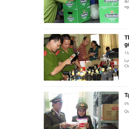
đư
ng
T
g
13
Lự
Ch
T
09
Qu