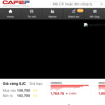
New
Home
Tin mới
Market
Watch list
Mở rộng
Giá vàng SJC
Giá bạc
VNINDEX
VN30
Mua vào
139,700
0%
1,764.78
1,9
-0.66%
Bán ra
142,700
0%