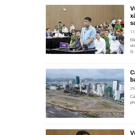
V
x
s
17
Đâ
nh
tỷ
C
b
29
Cá
ph
V