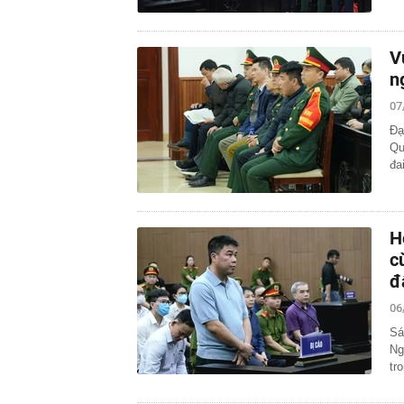
V
n
07
Đạ
Qu
đai
H
c
đ
06
Sá
Ng
tr