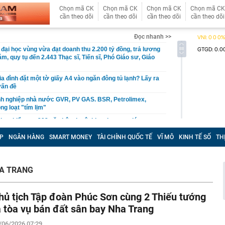
Chọn mã CK
Chọn mã CK
Chọn mã CK
Chọn mã CK
cần theo dõi
cần theo dõi
cần theo dõi
cần theo dõi
Đọc nhanh >>
 đại học vùng vừa đạt doanh thu 2.200 tỷ đồng, trả lương
m, quy tụ đến 2.443 Thạc sĩ, Tiến sĩ, Phó Giáo sư, Giáo
ia đình đặt một tờ giấy A4 vào ngăn đông tủ lạnh? Lấy ra
vấn đề
nh nghiệp nhà nước GVR, PV GAS. BSR, Petrolimex,
ng loạt "tím lịm"
loạt kiểm tra 293 căn hộ tại một khu chung cư lúc rạng
P
NGÂN HÀNG
SMART MONEY
TÀI CHÍNH QUỐC TẾ
VĨ MÔ
KINH TẾ SỐ
TH
ilk có 'biến'
 2026, mức hưởng BHYT của người lao động được quy
HA TRANG
 địa và bài toán chủ quyền dữ liệu của doanh nghiệp Việt
a tử vong đầu tiên liên quan đến đợt dịch Cyclospora
hủ tịch Tập đoàn Phúc Sơn cùng 2 Thiếu tướng
 báo quan trọng đến toàn bộ khách hàng
a tòa vụ bán đất sân bay Nha Trang
gân hàng Agribank hiện nay
/06/2026 07:29