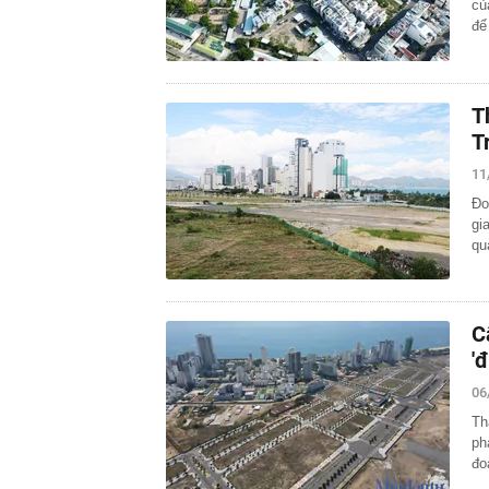
củ
để
T
T
11
Đo
gi
qu
C
'
06
Th
ph
đo