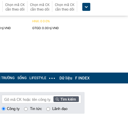
Chọn mã CK
Chọn mã CK
Chọn mã CK
cần theo dõi
cần theo dõi
cần theo dõi
Dữ liệu
F INDEX
Ị TRƯỜNG
SỐNG
LIFESTYLE
Công ty
Tin tức
Lãnh đạo