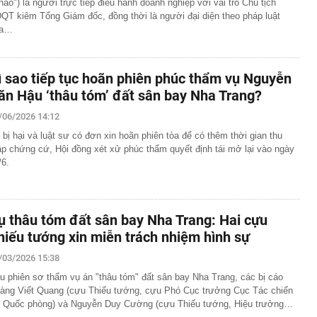
háo") là người trực tiếp điều hành doanh nghiệp với vai trò Chủ tịch
QT kiêm Tổng Giám đốc, đồng thời là người đại diện theo pháp luật
ủa…
ì sao tiếp tục hoãn phiên phúc thẩm vụ Nguyễn
ăn Hậu ‘thâu tóm’ đất sân bay Nha Trang?
/06/2026 14:12
 bị hại và luật sư có đơn xin hoãn phiên tòa để có thêm thời gian thu
ập chứng cứ, Hội đồng xét xử phúc thẩm quyết định tái mở lại vào ngày
/6.
ụ thâu tóm đất sân bay Nha Trang: Hai cựu
hiếu tướng xin miễn trách nhiệm hình sự
/03/2026 15:38
u phiên sơ thẩm vụ án "thâu tóm" đất sân bay Nha Trang, các bị cáo
àng Viết Quang (cựu Thiếu tướng, cựu Phó Cục trưởng Cục Tác chiến
 Quốc phòng) và Nguyễn Duy Cường (cựu Thiếu tướng, Hiệu trưởng…