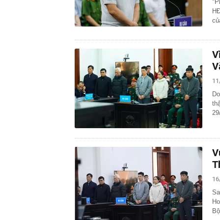
"P
HĐ
c
V
V
11
Do
th
29
V
T
16
Sa
Ho
Bộ