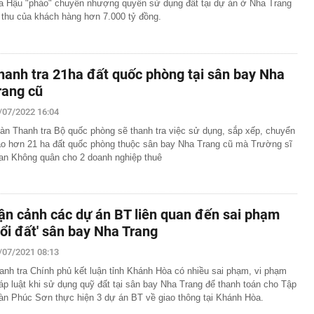
a Hậu "pháo" chuyển nhượng quyền sử dụng đất tại dự án ở Nha Trang
 thu của khách hàng hơn 7.000 tỷ đồng.
hanh tra 21ha đất quốc phòng tại sân bay Nha
rang cũ
/07/2022 16:04
àn Thanh tra Bộ quốc phòng sẽ thanh tra việc sử dụng, sắp xếp, chuyển
ao hơn 21 ha đất quốc phòng thuộc sân bay Nha Trang cũ mà Trường sĩ
an Không quân cho 2 doanh nghiệp thuê
ận cảnh các dự án BT liên quan đến sai phạm
đổi đất' sân bay Nha Trang
/07/2021 08:13
anh tra Chính phủ kết luận tỉnh Khánh Hòa có nhiều sai phạm, vi phạm
áp luật khi sử dụng quỹ đất tại sân bay Nha Trang để thanh toán cho Tập
àn Phúc Sơn thực hiện 3 dự án BT về giao thông tại Khánh Hòa.