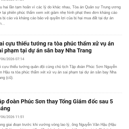
 đến đâu: Chiếc Land Cruiser này vừa cán mốc 99 vạn
u hai lần tạm hoãn vì các lý do khác nhau, Tòa án Quân sự Trung ương
động cơ, hộp số nguyên bản
 lại phiên phúc thẩm xem xét giảm nhẹ hình phạt theo đơn kháng cáo
đầu khai thác "mỏ vàng" 4.000 tỷ USD
a bị cáo và kháng cáo bảo vệ quyền lợi của bị hại mua đất tại dự án
n cao nhất 2 tháng, hơn 40 tấn “về kho” một gã khổng lồ
ân…
 ngày
giản hóa thủ tục hành chính, điều kiện kinh doanh trong
 nghiệp và môi trường
ai cựu thiếu tướng ra tòa phúc thẩm xử vụ án
 tới, Trái đất được chứng kiến nhật thực toàn phần: Chờ
ai phạm tại dự án sân bay Nha Trang
ắc ngày hóa đêm kỳ vĩ và độc nhất
/06/2026 07:14
uảng cáo, gia đình chi hơn 100 triệu đồng mua khóa học
, nữ sinh nhận kết quả trượt sau 1 năm ôn thi
i cựu thiếu tướng quân đội cùng chủ tịch Tập đoàn Phúc Sơn Nguyễn
ss: Mẫu xe Nhật đi được 2.000 km không cần tiếp nhiên
n Hậu ra tòa phúc thẩm xét xử vụ án sai phạm tại dự án sân bay Nha
ang (cũ).
e, Microsoft đều đặt cược vào AI, nhưng một nghịch lý
n: Người mua không phải lúc nào cũng dùng
cảnh vụ khám xét nhà Huấn Hoa Hồng
ập đoàn Phúc Sơn thay Tổng Giám đốc sau 5
n động vụ máy bay không người lái bí ẩn xuất hiện tại sân
háng
/06/2026 11:51
ong giai đoạn trước khi vướng vòng lao lý, ông Nguyễn Văn Hậu (Hậu