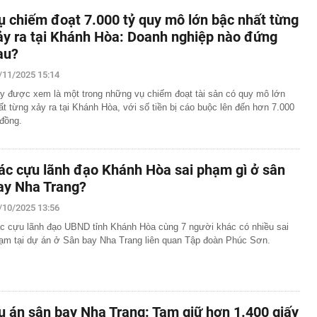
ụ chiếm đoạt 7.000 tỷ quy mô lớn bậc nhất từng
ảy ra tại Khánh Hòa: Doanh nghiệp nào đứng
au?
/11/2025 15:14
y được xem là một trong những vụ chiếm đoạt tài sản có quy mô lớn
ất từng xảy ra tại Khánh Hòa, với số tiền bị cáo buộc lên đến hơn 7.000
 đồng.
ác cựu lãnh đạo Khánh Hòa sai phạm gì ở sân
ay Nha Trang?
/10/2025 13:56
c cựu lãnh đạo UBND tỉnh Khánh Hòa cùng 7 người khác có nhiều sai
ạm tại dự án ở Sân bay Nha Trang liên quan Tập đoàn Phúc Sơn.
ụ án sân bay Nha Trang: Tạm giữ hơn 1.400 giấy