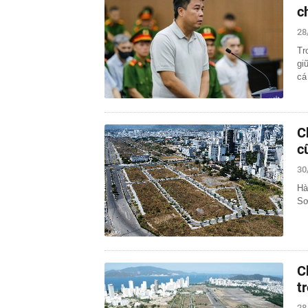
c
28
Tr
gi
cá
C
c
30
Hà
Sơ
C
t
28