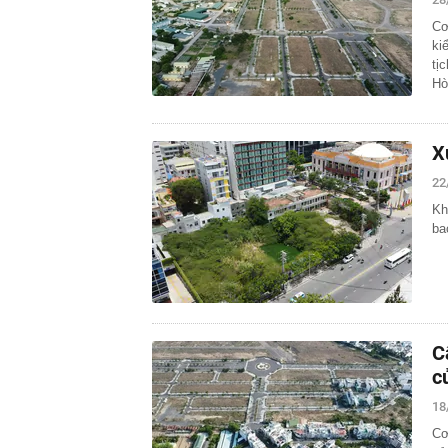
Cơ
ki
tị
H
X
22
Kh
ba
C
c
18
Cơ