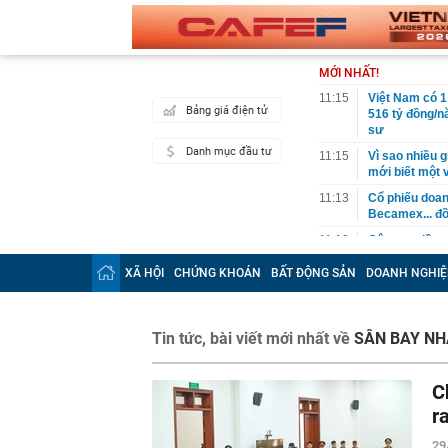
MỚI NHẤT!
11:15
Việt Nam có 1
Bảng giá điện tử
516 tỷ đồng/nă
sư
Danh mục đầu tư
11:15
Vì sao nhiều g
mới biết một 
11:13
Cổ phiếu doa
Becamex... đồ
11:10
Công an đồng 
sáng
XÃ HỘI
CHỨNG KHOÁN
BẤT ĐỘNG SẢN
DOANH NGHIỆ
11:05
Cổ phiếu Vinam
11:05
Nghỉ hưu năm
định ra sao?
Tin tức, bài viết mới nhất về
SÂN BAY N
11:02
Hạ tầng AI nội
11:00
Mỹ ghi nhận c
C
10:59
BIDV có thông
r
10:58
Nợ xấu của n
29