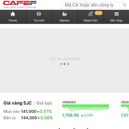
New
Home
Tin mới
Market
Watch list
Mở rộng
Giá vàng SJC
Giá bạc
VNINDEX
VN30
Mua vào
141,000
0.57%
1,768.06
1,91
0.19%
Bán ra
144,000
0.56%