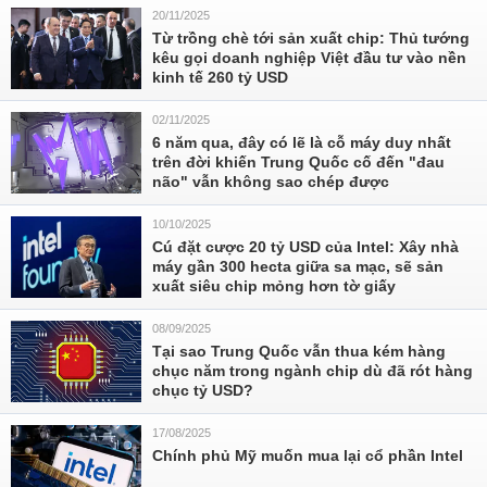
20/11/2025
Từ trồng chè tới sản xuất chip: Thủ tướng
kêu gọi doanh nghiệp Việt đầu tư vào nền
kinh tế 260 tỷ USD
02/11/2025
6 năm qua, đây có lẽ là cỗ máy duy nhất
trên đời khiến Trung Quốc cố đến "đau
não" vẫn không sao chép được
10/10/2025
Cú đặt cược 20 tỷ USD của Intel: Xây nhà
máy gần 300 hecta giữa sa mạc, sẽ sản
xuất siêu chip mỏng hơn tờ giấy
08/09/2025
Tại sao Trung Quốc vẫn thua kém hàng
chục năm trong ngành chip dù đã rót hàng
chục tỷ USD?
17/08/2025
Chính phủ Mỹ muốn mua lại cổ phần Intel