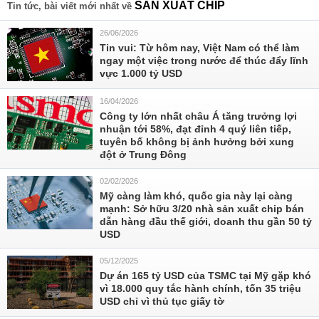
SẢN XUẤT CHÍP
Tin tức, bài viết mới nhất về
26/06/2026
Tin vui: Từ hôm nay, Việt Nam có thể làm
ngay một việc trong nước để thúc đẩy lĩnh
vực 1.000 tỷ USD
16/04/2026
Công ty lớn nhất châu Á tăng trưởng lợi
nhuận tới 58%, đạt đỉnh 4 quý liên tiếp,
tuyên bố không bị ảnh hưởng bởi xung
đột ở Trung Đông
02/02/2026
Mỹ càng làm khó, quốc gia này lại càng
mạnh: Sở hữu 3/20 nhà sản xuất chip bán
dẫn hàng đầu thế giới, doanh thu gần 50 tỷ
USD
05/12/2025
Dự án 165 tỷ USD của TSMC tại Mỹ gặp khó
vì 18.000 quy tắc hành chính, tốn 35 triệu
USD chỉ vì thủ tục giấy tờ