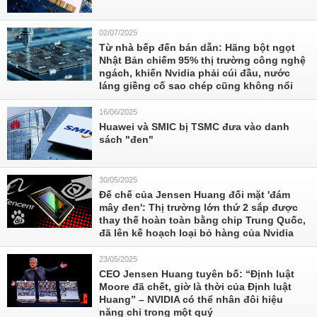
02/07/2025
Từ nhà bếp đến bán dẫn: Hãng bột ngọt
Nhật Bản chiếm 95% thị trường công nghệ
ngách, khiến Nvidia phải cúi đầu, nước
láng giềng cố sao chép cũng không nổi
16/06/2025
Huawei và SMIC bị TSMC đưa vào danh
sách "đen"
30/05/2025
Đế chế của Jensen Huang đối mặt 'đám
mây đen': Thị trường lớn thứ 2 sắp được
thay thế hoàn toàn bằng chip Trung Quốc,
đã lên kế hoạch loại bỏ hàng của Nvidia
23/05/2025
CEO Jensen Huang tuyên bố: “Định luật
Moore đã chết, giờ là thời của Định luật
Huang” – NVIDIA có thể nhân đôi hiệu
năng chỉ trong một quý