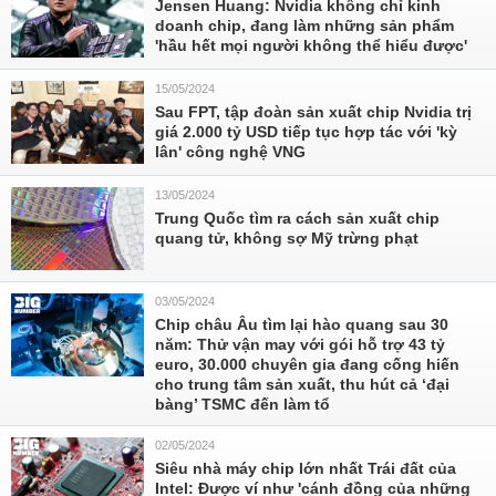
Jensen Huang: Nvidia không chỉ kinh
doanh chip, đang làm những sản phẩm
'hầu hết mọi người không thể hiểu được'
15/05/2024
Sau FPT, tập đoàn sản xuất chip Nvidia trị
giá 2.000 tỷ USD tiếp tục hợp tác với 'kỳ
lân' công nghệ VNG
13/05/2024
Trung Quốc tìm ra cách sản xuất chip
quang tử, không sợ Mỹ trừng phạt
03/05/2024
Chip châu Âu tìm lại hào quang sau 30
năm: Thử vận may với gói hỗ trợ 43 tỷ
euro, 30.000 chuyên gia đang cống hiến
cho trung tâm sản xuất, thu hút cả ‘đại
bàng’ TSMC đến làm tổ
02/05/2024
Siêu nhà máy chip lớn nhất Trái đất của
Intel: Được ví như 'cánh đồng của những