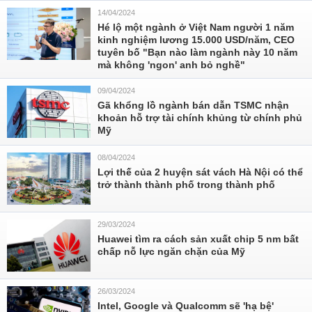
14/04/2024
Hé lộ một ngành ở Việt Nam người 1 năm
kinh nghiệm lương 15.000 USD/năm, CEO
tuyên bố "Bạn nào làm ngành này 10 năm
mà không 'ngon' anh bỏ nghề"
09/04/2024
Gã khổng lồ ngành bán dẫn TSMC nhận
khoản hỗ trợ tài chính khủng từ chính phủ
Mỹ
08/04/2024
Lợi thế của 2 huyện sát vách Hà Nội có thể
trở thành thành phố trong thành phố
29/03/2024
Huawei tìm ra cách sản xuất chip 5 nm bất
chấp nỗ lực ngăn chặn của Mỹ
26/03/2024
Intel, Google và Qualcomm sẽ 'hạ bệ'