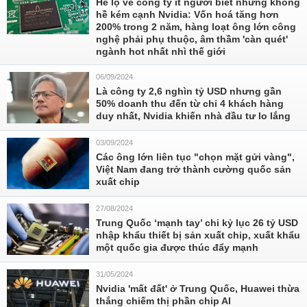
Hé lộ về công ty ít người biết nhưng không
hề kém cạnh Nvidia: Vốn hoá tăng hơn
200% trong 2 năm, hàng loạt ông lớn công
nghệ phải phụ thuộc, âm thầm 'càn quét'
ngành hot nhất nhì thế giới
06/09/2024
Là công ty 2,6 nghìn tỷ USD nhưng gần
50% doanh thu đến từ chỉ 4 khách hàng
duy nhất, Nvidia khiến nhà đầu tư lo lắng
03/09/2024
Các ông lớn liên tục "chọn mặt gửi vàng",
Việt Nam đang trở thành cường quốc sản
xuất chip
27/08/2024
Trung Quốc ‘mạnh tay’ chi kỷ lục 26 tỷ USD
nhập khẩu thiết bị sản xuất chip, xuất khẩu
một quốc gia được thúc đẩy mạnh
31/05/2024
Nvidia 'mất đất' ở Trung Quốc, Huawei thừa
thắng chiếm thị phần chip AI