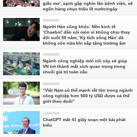
giấc mơ', sạch gấp nghìn lần bệnh viện, sẽ
ngốn hàng chục triệu lít nước/ngày
25/04/2024
Người Hàn cũng khóc: Nền kinh tế
‘Chaebol’ dần xói mòn vì không chịu thay
đổi suốt 50 năm, ‘Kỳ tích sông Hàn’ đã
không còn nữa khi sắp tăng trưởng âm
24/04/2024
Ngành công nghiệp mới nổi này sẽ giúp
VN trở thành mắt xích quan trọng trong
chuỗi giá trị toàn cầu
18/04/2024
“Việt Nam có thế mạnh rất lớn trong ngành
công nghiệp hơn 500 tỷ USD được cả thế
giới theo đuổi”
17/04/2024
ChatGPT mất 41 giây soạn một bài phát
biểu