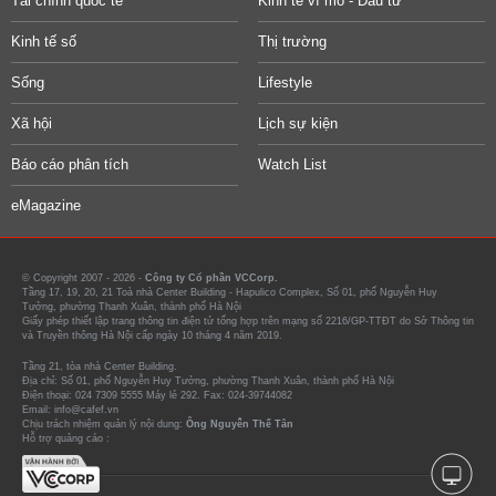
Tài chính quốc tế
Kinh tế vĩ mô - Đầu tư
Kinh tế số
Thị trường
Sống
Lifestyle
Xã hội
Lịch sự kiện
Báo cáo phân tích
Watch List
eMagazine
© Copyright 2007 - 2026 -
Công ty Cổ phần VCCorp.
Tầng 17, 19, 20, 21 Toà nhà Center Building - Hapulico Complex, Số 01, phố Nguyễn Huy
Tưởng, phường Thanh Xuân, thành phố Hà Nội
Giấy phép thiết lập trang thông tin điện tử tổng hợp trên mạng số 2216/GP-TTĐT do Sở Thông tin
và Truyền thông Hà Nội cấp ngày 10 tháng 4 năm 2019.
Tầng 21, tòa nhà Center Building.
Địa chỉ: Số 01, phố Nguyễn Huy Tưởng, phường Thanh Xuân, thành phố Hà Nội
Điện thoại: 024 7309 5555 Máy lẻ 292. Fax: 024-39744082
Email: info@cafef.vn
Chịu trách nhiệm quản lý nội dung:
Ông Nguyễn Thế Tân
Hỗ trợ quảng cáo :