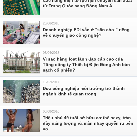
Các hãng điện tử rục rịch chuyển sản xuất
từ Trung Quốc sang Đông Nam Á
26/06/2018
Doanh nghiệp FDI vẫn ở “sân chơi” riêng
về chuyển giao công nghệ?
05/04/2018
Vì sao hàng loạt lãnh đạo cấp cao của
Tổng công ty Thiết bị Điện Đông Anh bán
sạch cổ phiếu?
15/02/2017
Đưa công nghiệp môi trường trở thành
ngành kinh tế quan trọng
03/08/2016
Triệu phú 49 tuổi sở hữu cơ thể sexy, tràn
đầy năng lượng và màn nhảy quyến rũ bên
vợ