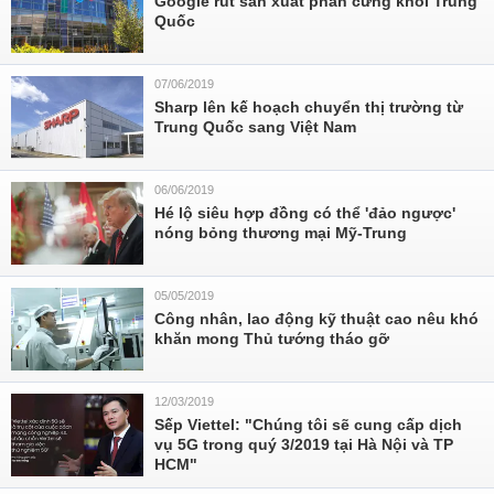
Google rút sản xuất phần cứng khỏi Trung
Quốc
07/06/2019
Sharp lên kế hoạch chuyển thị trường từ
Trung Quốc sang Việt Nam
06/06/2019
Hé lộ siêu hợp đồng có thể 'đảo ngược'
nóng bỏng thương mại Mỹ-Trung
05/05/2019
Công nhân, lao động kỹ thuật cao nêu khó
khăn mong Thủ tướng tháo gỡ
12/03/2019
Sếp Viettel: "Chúng tôi sẽ cung cấp dịch
vụ 5G trong quý 3/2019 tại Hà Nội và TP
HCM"