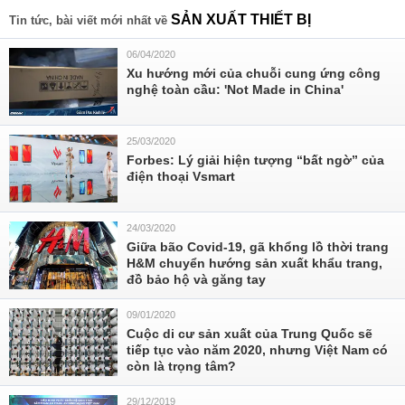
SẢN XUẤT THIẾT BỊ
Tin tức, bài viết mới nhất về
06/04/2020
Xu hướng mới của chuỗi cung ứng công
nghệ toàn cầu: 'Not Made in China'
25/03/2020
Forbes: Lý giải hiện tượng “bất ngờ” của
điện thoại Vsmart
24/03/2020
Giữa bão Covid-19, gã khổng lồ thời trang
H&M chuyển hướng sản xuất khẩu trang,
đồ bảo hộ và găng tay
09/01/2020
Cuộc di cư sản xuất của Trung Quốc sẽ
tiếp tục vào năm 2020, nhưng Việt Nam có
còn là trọng tâm?
29/12/2019