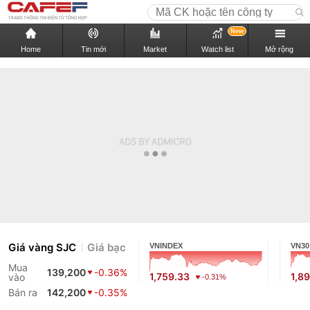
New
Home
Tin mới
Market
Watch list
Mở rộng
Giá vàng SJC
Giá bạc
VNINDEX
VN30
Mua
139,200
-0.36%
1,759.33
1,8
vào
-0.31%
Bán ra
142,200
-0.35%