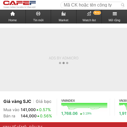
New
Home
Tin mới
Market
Watch list
Mở rộng
Giá vàng SJC
Giá bạc
VNINDEX
VN30
Mua vào
141,000
0.57%
1,768.06
1,91
0.19%
Bán ra
144,000
0.56%