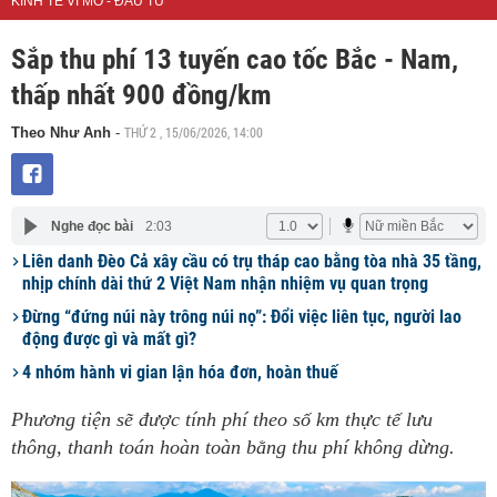
KINH TẾ VĨ MÔ - ĐẦU TƯ
Sắp thu phí 13 tuyến cao tốc Bắc - Nam,
thấp nhất 900 đồng/km
THỨ 2 , 15/06/2026, 14:00
Theo Như Anh
-
Nghe đọc bài
2:03
Liên danh Đèo Cả xây cầu có trụ tháp cao bằng tòa nhà 35 tầng,
nhịp chính dài thứ 2 Việt Nam nhận nhiệm vụ quan trọng
Đừng “đứng núi này trông núi nọ”: Đổi việc liên tục, người lao
động được gì và mất gì?
4 nhóm hành vi gian lận hóa đơn, hoàn thuế
Phương tiện sẽ được tính phí theo số km thực tế lưu
thông, thanh toán hoàn toàn bằng thu phí không dừng.