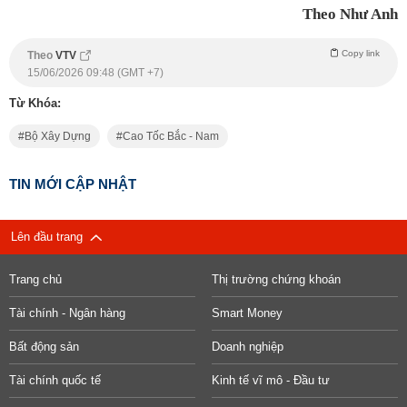
Theo Như Anh
Copy link
Theo
VTV
15/06/2026 09:48 (GMT +7)
Từ Khóa:
Bộ Xây Dựng
Cao Tốc Bắc - Nam
TIN MỚI CẬP NHẬT
Lên đầu trang
Trang chủ
Thị trường chứng khoán
Tài chính - Ngân hàng
Smart Money
Bất động sản
Doanh nghiệp
Tài chính quốc tế
Kinh tế vĩ mô - Đầu tư