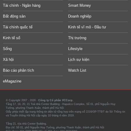
Tài chính - Ngân hàng
Smart Money
Bất động sản
Doanh nghiệp
Tài chính quốc tế
Kinh tế vĩ mô - Đầu tư
Kinh tế số
Thị trường
Sống
Lifestyle
Xã hội
Lịch sự kiện
Báo cáo phân tích
Watch List
eMagazine
© Copyright 2007 - 2026 -
Công ty Cổ phần VCCorp.
Tầng 17, 19, 20, 21 Toà nhà Center Building - Hapulico Complex, Số 01, phố Nguyễn Huy
Tưởng, phường Thanh Xuân, thành phố Hà Nội
Giấy phép thiết lập trang thông tin điện tử tổng hợp trên mạng số 2216/GP-TTĐT do Sở Thông tin
và Truyền thông Hà Nội cấp ngày 10 tháng 4 năm 2019.
Tầng 21, tòa nhà Center Building.
Địa chỉ: Số 01, phố Nguyễn Huy Tưởng, phường Thanh Xuân, thành phố Hà Nội