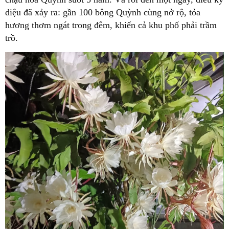
diệu đã xảy ra:
gần 100 bông Quỳnh cùng nở rộ
, tỏa
hương thơm ngát trong đêm, khiến cả khu phố phải trầm
trồ.