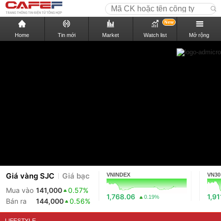
New
Home
Tin mới
Market
Watch list
Mở rộng
Giá vàng SJC
Giá bạc
VNINDEX
VN30
Mua vào
141,000
0.57%
1,768.06
1,91
0.19%
Bán ra
144,000
0.56%