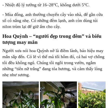
- Nhiệt độ lý tưởng từ
16–28°C
, không dưới
5°C
.
- Mùa đông, anh thường chuyển cây vào nhà, để gần cửa
sổ có nắng nhẹ. Có những đêm lạnh, anh còn
dùng túi
nilon trùm lại để giữ ấm
cho cây.
Hoa Quỳnh – “người đẹp trong đêm” và biểu
tượng may mắn
Người xưa nói
hoa Quỳnh nở là điềm lành
, báo hiệu may
mắn sắp đến. Có lẽ vì thế mà tối hôm đó, cả hai vợ chồng
tôi đều không ngủ. Chúng tôi ngồi trong vườn, ngắm
những “tiên nữ trắng” đang tỏa hương, và cảm thấy lòng
nhẹ như sương.