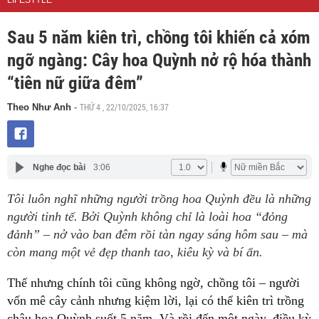
LIFESTYLE
Sau 5 năm kiên trì, chồng tôi khiến cả xóm
ngỡ ngàng: Cây hoa Quỳnh nở rộ hóa thành
“tiên nữ giữa đêm”
THỨ 4 , 22/10/2025, 16:37
Theo Như Anh
-
Nghe đọc bài
3:06
Tôi luôn nghĩ những người trồng hoa Quỳnh đều là những
người tinh tế. Bởi Quỳnh không chỉ là loài hoa “đỏng
đảnh” – nở vào ban đêm rồi tàn ngay sáng hôm sau – mà
còn mang một vẻ đẹp thanh tao, kiêu kỳ và bí ẩn.
Thế nhưng chính tôi cũng không ngờ,
chồng tôi – người
vốn mê cây cảnh nhưng kiệm lời
, lại có thể kiên trì trồng
chậu hoa Quỳnh suốt 5 năm. Và rồi đến một ngày, điều kỳ