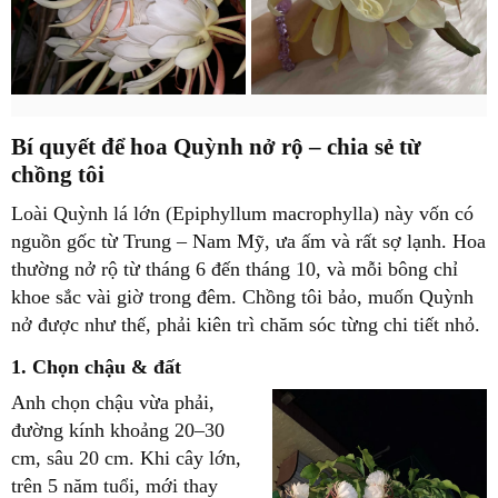
Bí quyết để hoa Quỳnh nở rộ – chia sẻ từ
chồng tôi
Loài
Quỳnh lá lớn (Epiphyllum macrophylla)
này vốn có
nguồn gốc từ Trung – Nam Mỹ, ưa ấm và rất sợ lạnh. Hoa
thường nở rộ từ tháng 6 đến tháng 10, và mỗi bông chỉ
khoe sắc vài giờ trong đêm. Chồng tôi bảo, muốn Quỳnh
nở được như thế, phải
kiên trì chăm sóc từng chi tiết nhỏ
.
1. Chọn chậu & đất
Anh chọn
chậu vừa phải
,
đường kính khoảng
20–30
cm
, sâu 20 cm. Khi cây lớn,
trên 5 năm tuổi, mới thay