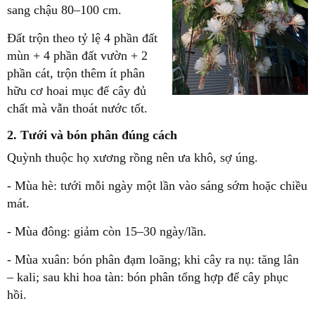
sang
chậu 80–100 cm
.
Đất trộn theo tỷ lệ
4 phần đất
mùn + 4 phần đất vườn + 2
phần cát
, trộn thêm ít
phân
hữu cơ hoai mục
để cây đủ
chất mà vẫn thoát nước tốt.
2. Tưới và bón phân đúng cách
Quỳnh thuộc họ xương rồng nên
ưa khô, sợ úng
.
- Mùa hè: tưới mỗi ngày một lần vào sáng sớm hoặc chiều
mát.
- Mùa đông: giảm còn 15–30 ngày/lần.
- Mùa xuân: bón phân đạm loãng; khi cây ra nụ: tăng lân
– kali; sau khi hoa tàn: bón phân tổng hợp để cây phục
hồi.