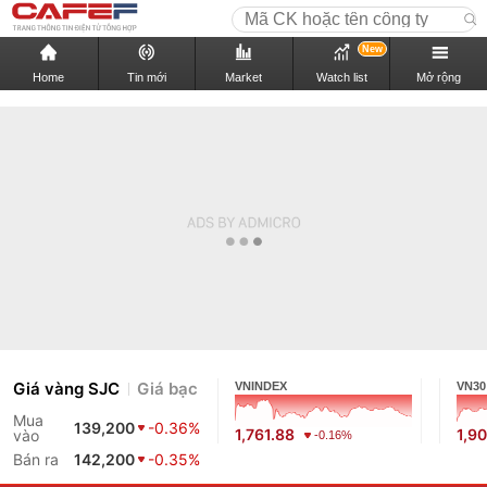
New
Home
Tin mới
Market
Watch list
Mở rộng
Giá vàng SJC
Giá bạc
VNINDEX
VN30
Mua
139,200
-0.36%
1,761.88
1,9
vào
-0.16%
Bán ra
142,200
-0.35%