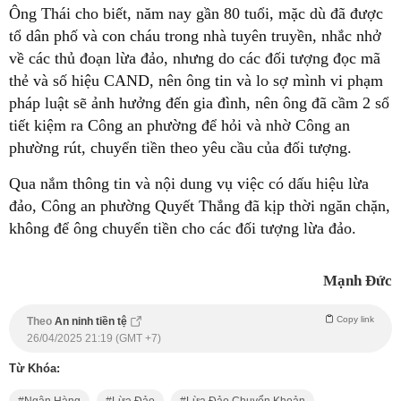
Ông Thái cho biết, năm nay gần 80 tuổi, mặc dù đã được
tổ dân phố và con cháu trong nhà tuyên truyền, nhắc nhở
về các thủ đoạn lừa đảo, nhưng do các đối tượng đọc mã
thẻ và số hiệu CAND, nên ông tin và lo sợ mình vi phạm
pháp luật sẽ ảnh hưởng đến gia đình, nên ông đã cầm 2 sổ
tiết kiệm ra Công an phường để hỏi và nhờ Công an
phường rút, chuyển tiền theo yêu cầu của đối tượng.
Qua nắm thông tin và nội dung vụ việc có dấu hiệu lừa
đảo, Công an phường Quyết Thắng đã kịp thời ngăn chặn,
không để ông chuyển tiền cho các đối tượng lừa đảo.
Mạnh Đức
Copy link
Theo
An ninh tiền tệ
26/04/2025 21:19 (GMT +7)
Từ Khóa:
Ngân Hàng
Lừa Đảo
Lừa Đảo Chuyển Khoản